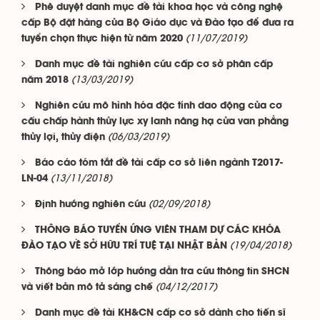
Phê duyệt danh mục đề tài khoa học và công nghệ
cấp Bộ đặt hàng của Bộ Giáo dục và Đào tạo để đưa ra
(11/07/2019)
tuyển chọn thực hiện từ năm 2020
Danh mục đề tài nghiên cứu cấp cơ sở phân cấp
(13/03/2019)
năm 2018
Nghiên cứu mô hình hóa đặc tính dao động của cơ
cấu chấp hành thủy lực xy lanh nâng hạ cửa van phẳng
(06/03/2019)
thủy lợi, thủy điện
Báo cáo tóm tắt đề tài cấp cơ sở liên ngành T2017-
(13/11/2018)
LN-04
(02/09/2018)
Định hướng nghiên cứu
THÔNG BÁO TUYỂN ỨNG VIÊN THAM DỰ CÁC KHÓA
(19/04/2018)
ĐÀO TẠO VỀ SỞ HỮU TRÍ TUỆ TẠI NHẬT BẢN
Thông báo mở lớp hướng dẫn tra cứu thông tin SHCN
(04/12/2017)
và viết bản mô tả sáng chế
Danh mục đề tài KH&CN cấp cơ sở dành cho tiến sĩ