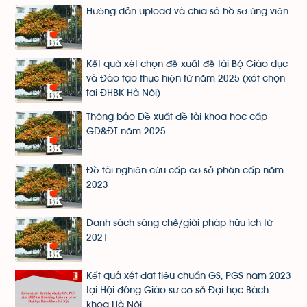
Hướng dẫn upload và chia sẻ hồ sơ ứng viên
Kết quả xét chọn đề xuất đề tài Bộ Giáo dục
và Đào tạo thực hiện từ năm 2025 (xét chọn
tại ĐHBK Hà Nội)
Thông báo Đề xuất đề tài khoa học cấp
GD&ĐT năm 2025
Đề tài nghiên cứu cấp cơ sở phân cấp năm
2023
Danh sách sáng chế/giải pháp hữu ích từ
2021
Kết quả xét đạt tiêu chuẩn GS, PGS năm 2023
tại Hội đồng Giáo sư cơ sở Đại học Bách
khoa Hà Nội