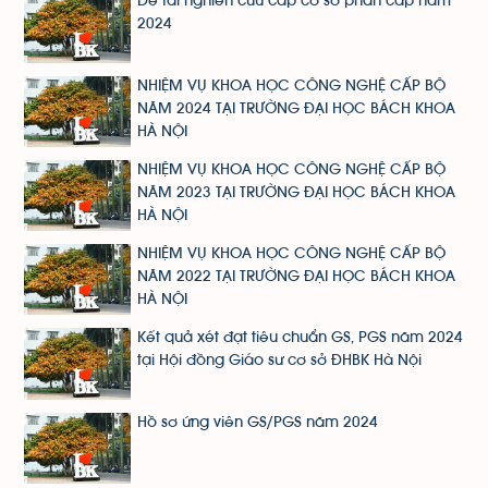
Đề tài nghiên cứu cấp cơ sở phân cấp năm
2024
NHIỆM VỤ KHOA HỌC CÔNG NGHỆ CẤP BỘ
NĂM 2024 TẠI TRƯỜNG ĐẠI HỌC BÁCH KHOA
HÀ NỘI
NHIỆM VỤ KHOA HỌC CÔNG NGHỆ CẤP BỘ
NĂM 2023 TẠI TRƯỜNG ĐẠI HỌC BÁCH KHOA
HÀ NỘI
NHIỆM VỤ KHOA HỌC CÔNG NGHỆ CẤP BỘ
NĂM 2022 TẠI TRƯỜNG ĐẠI HỌC BÁCH KHOA
HÀ NỘI
Kết quả xét đạt tiêu chuẩn GS, PGS năm 2024
tại Hội đồng Giáo sư cơ sở ĐHBK Hà Nội
Hồ sơ ứng viên GS/PGS năm 2024