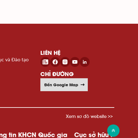
LIÊN HỆ
ục và Đào tạo
CHỈ ĐƯỜNG
Đến Google Map
Xem sơ đồ website >>
HCN Quốc gia
Cục sở hữu trí tuệ
Wipo
Uỷ