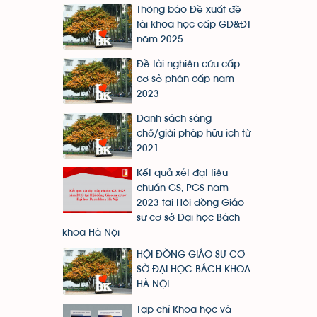
Thông báo Đề xuất đề
tài khoa học cấp GD&ĐT
năm 2025
Đề tài nghiên cứu cấp
cơ sở phân cấp năm
2023
Danh sách sáng
chế/giải pháp hữu ích từ
2021
Kết quả xét đạt tiêu
chuẩn GS, PGS năm
2023 tại Hội đồng Giáo
sư cơ sở Đại học Bách
khoa Hà Nội
HỘI ĐỒNG GIÁO SƯ CƠ
SỞ ĐẠI HỌC BÁCH KHOA
HÀ NỘI
Tạp chí Khoa học và