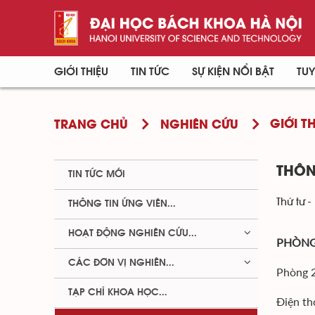
GIỚI THIỆU
TIN TỨC
SỰ KIỆN NỔI BẬT
TUY
GIỚI T
TRANG CHỦ
NGHIÊN CỨU
THÔN
TIN TỨC MỚI
Thứ tư -
THÔNG TIN ỨNG VIÊN...
HOẠT ĐỘNG NGHIÊN CỨU...
PHÒNG
CÁC ĐƠN VỊ NGHIÊN...
Phòng 
TẠP CHÍ KHOA HỌC...
Điện th