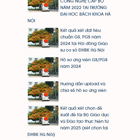
CÔNG NGHỆ CẤP BỘ
NĂM 2022 TẠI TRƯỜNG
ĐẠI HỌC BÁCH KHOA HÀ
NỘI
Kết quả xét đạt tiêu
chuẩn GS, PGS năm
2024 tại Hội đồng Giáo
sư cơ sở ĐHBK Hà Nội
Hồ sơ ứng viên GS/PGS
năm 2024
Hướng dẫn upload và
chia sẻ hồ sơ ứng viên
Kết quả xét chọn đề
xuất đề tài Bộ Giáo dục
và Đào tạo thực hiện từ
năm 2025 (xét chọn tại
ĐHBK Hà Nội)