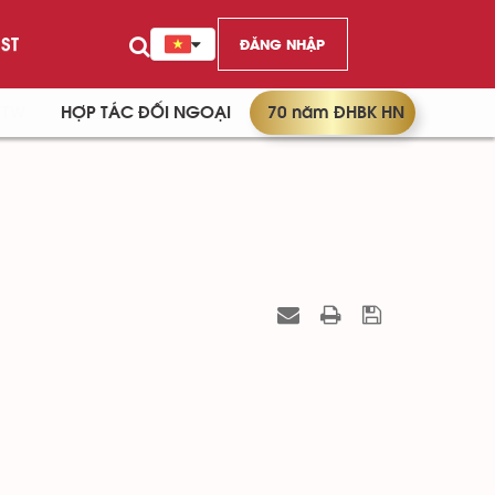
ST
ĐĂNG NHẬP
/TW
HỢP TÁC ĐỐI NGOẠI
70 năm ĐHBK HN