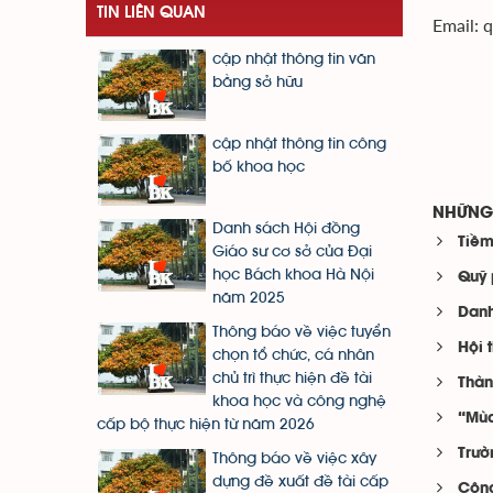
TIN LIÊN QUAN
Email: 
cập nhật thông tin văn
bằng sở hữu
cập nhật thông tin công
bố khoa học
NHỮNG 
Danh sách Hội đồng
Tiềm
Giáo sư cơ sở của Đại
học Bách khoa Hà Nội
Quỹ 
năm 2025
Danh
Thông báo về việc tuyển
Hội 
chọn tổ chức, cá nhân
chủ trì thực hiện đề tài
Thàn
khoa học và công nghệ
“Mùa
cấp bộ thực hiện từ năm 2026
Trườ
Thông báo về việc xây
dựng đề xuất đề tài cấp
Công