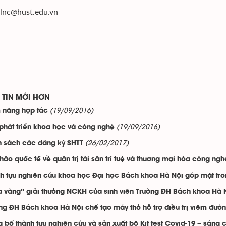
qlnc@hust.edu.vn
TIN MỚI HƠN
(19/09/2016)
 năng hợp tác
(19/09/2016)
phát triển khoa học và công nghệ
(26/02/2017)
 sách các đăng ký SHTT
thảo quốc tế về quản trị tài sản trí tuệ và thương mại hóa công ngh
h tựu nghiên cứu khoa học Đại học Bách khoa Hà Nội góp mặt tr
 vàng” giải thưởng NCKH của sinh viên Trường ĐH Bách khoa Hà 
ng ĐH Bách khoa Hà Nội chế tạo máy thở hỗ trợ điều trị viêm đườ
 bố thành tựu nghiên cứu và sản xuất bộ Kit test Covid-19 – sáng