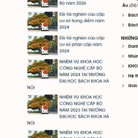
Bộ năm 2026
(04/
Âu
Đề tài nghiên cứu cấp
Bách
cơ sở trọng điểm năm
Bách
2024
Đề tài nghiên cứu cấp
NHỮNG 
cơ sở phân cấp năm
Danh
2024
Nhữn
NHIỆM VỤ KHOA HỌC
KHCN
CÔNG NGHỆ CẤP BỘ
NĂM 2024 TẠI TRƯỜNG
Hệ t
ĐẠI HỌC BÁCH KHOA HÀ
Giới
NỘI
NHIỆM VỤ KHOA HỌC
CÔNG NGHỆ CẤP BỘ
NĂM 2023 TẠI TRƯỜNG
ĐẠI HỌC BÁCH KHOA HÀ
NỘI
NHIỆM VỤ KHOA HỌC