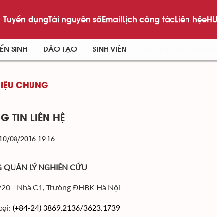
Tuyển dụng
Tài nguyên số
Email
Lịch công tác
Liên hệ
eHU
ỂN SINH
ĐÀO TẠO
SINH VIÊN
KHCN & ĐMST 57-NQ
HIỆU CHUNG
G TIN LIÊN HỆ
 10/08/2016 19:16
 QUẢN LÝ NGHIÊN CỨU
220 - Nhà C1, Trường ĐHBK Hà Nội
oại:
(+84-24) 3869.2136/3623.1739