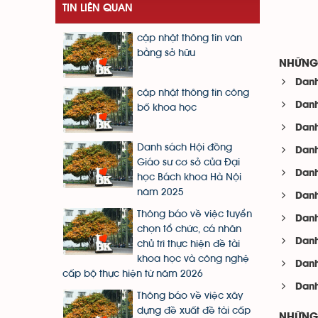
TIN LIÊN QUAN
cập nhật thông tin văn
bằng sở hữu
NHỮNG 
Danh
cập nhật thông tin công
Danh
bố khoa học
Danh
Danh sách Hội đồng
Danh
Giáo sư cơ sở của Đại
Danh
học Bách khoa Hà Nội
năm 2025
Danh
Thông báo về việc tuyển
Danh
chọn tổ chức, cá nhân
Danh
chủ trì thực hiện đề tài
khoa học và công nghệ
Danh
cấp bộ thực hiện từ năm 2026
Danh
Thông báo về việc xây
dựng đề xuất đề tài cấp
NHỮNG 