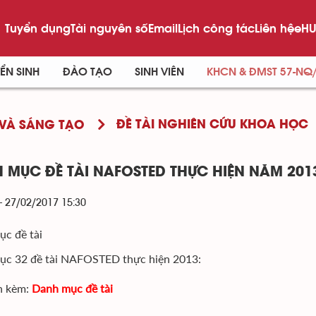
Tuyển dụng
Tài nguyên số
Email
Lịch công tác
Liên hệ
eHU
ỂN SINH
ĐÀO TẠO
SINH VIÊN
KHCN & ĐMST 57-NQ
ĐỀ TÀI NGHIÊN CỨU KHOA HỌC
VÀ SÁNG TẠO
 MỤC ĐỀ TÀI NAFOSTED THỰC HIỆN NĂM 201
- 27/02/2017 15:30
c đề tài
ục 32 đề tài NAFOSTED thực hiện 2013:
h kèm:
Danh mục đề tài