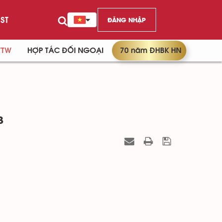
ST
ĐĂNG NHẬP
/TW
HỢP TÁC ĐỐI NGOẠI
70 năm ĐHBK HN
3