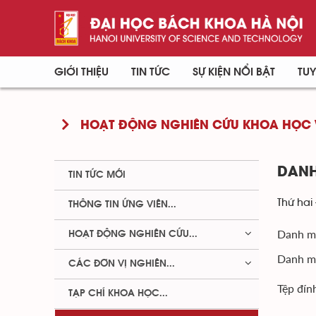
GIỚI THIỆU
TIN TỨC
SỰ KIỆN NỔI BẬT
TUY
HOẠT ĐỘNG NGHIÊN CỨU KHOA HỌC 
DANH
TIN TỨC MỚI
Thứ hai 
THÔNG TIN ỨNG VIÊN...
Danh mụ
HOẠT ĐỘNG NGHIÊN CỨU...
Danh m
CÁC ĐƠN VỊ NGHIÊN...
Tệp đín
TẠP CHÍ KHOA HỌC...