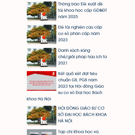
Thông báo Đề xuất đề
tài khoa học cấp GD&ĐT
năm 2025
Đề tài nghiên cứu cấp
cơ sở phân cấp năm
2023
Danh sách sáng
chế/giải pháp hữu ích từ
2021
Kết quả xét đạt tiêu
chuẩn GS, PGS năm
2023 tại Hội đồng Giáo
sư cơ sở Đại học Bách
khoa Hà Nội
HỘI ĐỒNG GIÁO SƯ CƠ
SỞ ĐẠI HỌC BÁCH KHOA
HÀ NỘI
Tạp chí Khoa học và