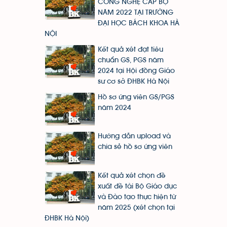
CÔNG NGHỆ CẤP BỘ
NĂM 2022 TẠI TRƯỜNG
ĐẠI HỌC BÁCH KHOA HÀ
NỘI
Kết quả xét đạt tiêu
chuẩn GS, PGS năm
2024 tại Hội đồng Giáo
sư cơ sở ĐHBK Hà Nội
Hồ sơ ứng viên GS/PGS
năm 2024
Hướng dẫn upload và
chia sẻ hồ sơ ứng viên
Kết quả xét chọn đề
xuất đề tài Bộ Giáo dục
và Đào tạo thực hiện từ
năm 2025 (xét chọn tại
ĐHBK Hà Nội)