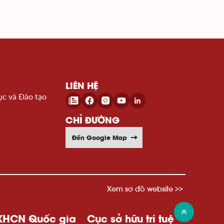
LIÊN HỆ
ục và Đào tạo
CHỈ ĐƯỜNG
Đến Google Map
Xem sơ đồ website >>
ốc gia
Cục sở hữu trí tuệ
Wipo
Uỷ ban t