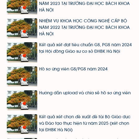
NĂM 2023 TẠI TRƯỜNG ĐẠI HỌC BÁCH KHOA
HÀ NỘI
NHIỆM VỤ KHOA HỌC CÔNG NGHỆ CẤP BỘ
NĂM 2022 TẠI TRƯỜNG ĐẠI HỌC BÁCH KHOA
HÀ NỘI
Kết quả xét đạt tiêu chuẩn GS, PGS năm 2024
tại Hội đồng Giáo sư cơ sở ĐHBK Hà Nội
Hồ sơ ứng viên GS/PGS năm 2024
Hướng dẫn upload và chia sẻ hồ sơ ứng viên
Kết quả xét chọn đề xuất đề tài Bộ Giáo dục
và Đào tạo thực hiện từ năm 2025 (xét chọn
tại ĐHBK Hà Nội)