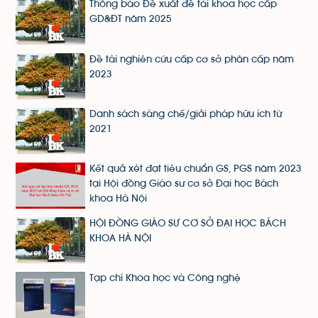
Thông báo Đề xuất đề tài khoa học cấp
GD&ĐT năm 2025
Đề tài nghiên cứu cấp cơ sở phân cấp năm
2023
Danh sách sáng chế/giải pháp hữu ích từ
2021
Kết quả xét đạt tiêu chuẩn GS, PGS năm 2023
tại Hội đồng Giáo sư cơ sở Đại học Bách
khoa Hà Nội
HỘI ĐỒNG GIÁO SƯ CƠ SỞ ĐẠI HỌC BÁCH
KHOA HÀ NỘI
Tạp chí Khoa học và Công nghệ