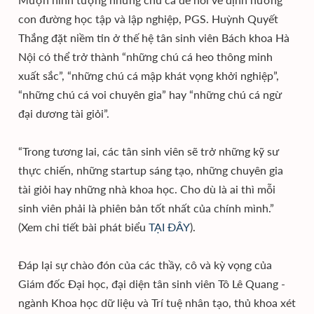
con đường học tập và lập nghiệp, PGS. Huỳnh Quyết
Thắng đặt niềm tin ở thế hệ tân sinh viên Bách khoa Hà
Nội có thể trở thành “những chú cá heo thông minh
xuất sắc”, “những chú cá mập khát vọng khởi nghiệp”,
“những chú cá voi chuyên gia” hay “những chú cá ngừ
đại dương tài giỏi”.
“Trong tương lai, các tân sinh viên sẽ trở những kỹ sư
thực chiến, những startup sáng tạo, những chuyên gia
tài giỏi hay những nhà khoa học. Cho dù là ai thì mỗi
sinh viên phải là phiên bản tốt nhất của chính mình.”
(Xem chi tiết bài phát biểu
TẠI ĐÂY
).
Đáp lại sự chào đón của các thầy, cô và kỳ vọng của
Giám đốc Đại học, đại diện tân sinh viên Tô Lê Quang -
ngành Khoa học dữ liệu và Trí tuệ nhân tạo, thủ khoa xét