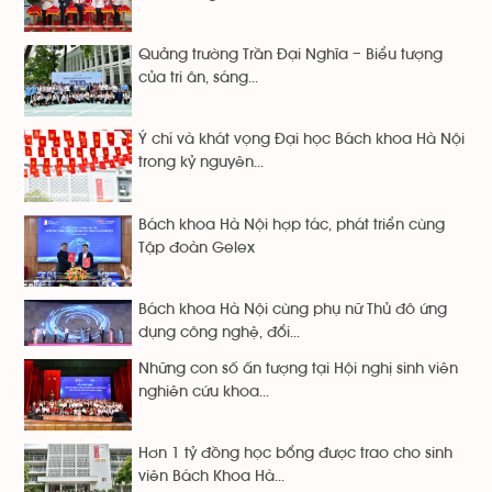
Quảng trường Trần Đại Nghĩa – Biểu tượng
của tri ân, sáng...
Ý chí và khát vọng Đại học Bách khoa Hà Nội
trong kỷ nguyên...
Bách khoa Hà Nội hợp tác, phát triển cùng
Tập đoàn Gelex
Bách khoa Hà Nội cùng phụ nữ Thủ đô ứng
dụng công nghệ, đổi...
Những con số ấn tượng tại Hội nghị sinh viên
nghiên cứu khoa...
Hơn 1 tỷ đồng học bổng được trao cho sinh
viên Bách Khoa Hà...