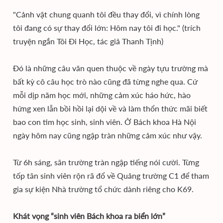
"Cảnh vật chung quanh tôi đều thay đổi, vì chính lòng
tôi đang có sự thay đổi lớn: Hôm nay tôi đi học." (trích
truyện ngắn Tôi Đi Học, tác giả Thanh Tịnh)
Đó là những câu văn quen thuộc về ngày tựu trường mà
bất kỳ cô câu học trò nào cũng đã từng nghe qua. Cứ
mỗi dịp năm học mới, những cảm xúc háo hức, hào
hứng xen lẫn bồi hồi lại dội về và làm thổn thức mãi biết
bao con tim học sinh, sinh viên. Ở Bách khoa Hà Nội
ngày hôm nay cũng ngập tràn những cảm xúc như vậy.
Từ 6h sáng, sân trường tràn ngập tiếng nói cười. Từng
tốp tân sinh viên rộn rã đổ về Quảng trường C1 để tham
gia sự kiện Nhà trường tổ chức dành riêng cho K69.
Khát vọng “sinh viên Bách khoa ra biển lớn”