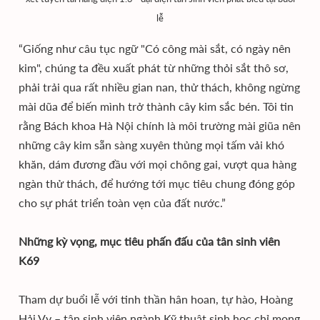
lễ
“Giống như câu tục ngữ "Có công mài sắt, có ngày nên
kim", chúng ta đều xuất phát từ những thỏi sắt thô sơ,
phải trải qua rất nhiều gian nan, thử thách, không ngừng
mài dũa để biến mình trở thành cây kim sắc bén. Tôi tin
rằng Bách khoa Hà Nội chính là môi trường mài giũa nên
những cây kim sẵn sàng xuyên thủng mọi tấm vải khó
khăn, dám đương đầu với mọi chông gai, vượt qua hàng
ngàn thử thách, để hướng tới mục tiêu chung đóng góp
cho sự phát triển toàn vẹn của đất nước.”
Những kỳ vọng, mục tiêu phấn đấu của tân sinh viên
K69
Tham dự buổi lễ với tinh thần hân hoan, tự hào, Hoàng
Hải Vy – tân sinh viên ngành Kỹ thuật sinh học chỉ mong