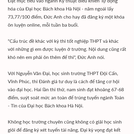
Đặt mục tiêu vào ngành Kỹ thuật điều khiển Tự động
hóa của Đại học Bách khoa Hà Nội - năm ngoái lấy
73,77/100 điểm, Đức Anh cho hay đã đăng ký một khóa
ôn luyện online, mỗi tuần ba buổi.
"Cấu trúc đề khác với kỳ thi tốt nghiệp THPT và khác
với những gì em được luyện ở trường. Nội dung cũng rất
khó nên em phải ôn thêm để thi", Đức Anh nói.
Với Nguyễn Văn Đại, học sinh trường THPT Đội Cấn,
Vĩnh Phúc, thi Đánh giá tư duy là cách để tăng cơ hội
vào đại học. Hai lần thi thử, nam sinh đạt khoảng 67-68
điểm, suýt soát mức an toàn để trúng tuyển ngành Toán
- Tin của Đại học Bách khoa Hà Nội.
Không học trường chuyên cũng không có giải học sinh
giỏi để đăng ký xét tuyển tài năng, Đại kỳ vọng đạt kết