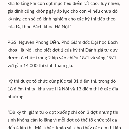
khá lo lắng khi con đặt mục tiêu điểm rất cao. Tuy nhiên,
gia đình cũng không gây áp lực cho con vì nếu chưa đỗ
kỳ này, con sẽ có kinh nghiệm cho các kỳ thi tiếp theo
của Đại học Bách khoa Hà Nội.”
PGS. Nguyễn Phong Điền, Phó Giám đốc Đại học Bách
khoa Hà Nội, cho biết đợt 1 của kỳ thi Đánh giá tư duy
được tổ chức trong 2 kíp vào chiều 18/1 và sáng 19/1
với gần 14.000 thí sinh tham gia.
Kỳ thi được tổ chức cùng lúc tại 31 điểm thi, trong đó
18 điểm thi tại khu vực Hà Nội và 13 điểm thi ở các địa
phương.
“Dù kỳ thi giảm từ 6 đợt xuống chỉ còn 3 đợt nhưng thí
sinh không cần lo lắng vì mỗi đợt có thể tổ chức tối đa
đến 4 kíp thi. Mặt khác, khảo sát cho thấy các em thi lặp