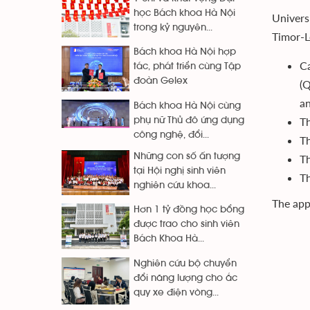
học Bách khoa Hà Nội
Univers
trong kỷ nguyên...
Timor-Le
Bách khoa Hà Nội hợp
Ca
tác, phát triển cùng Tập
đoàn Gelex
(Q
an
Bách khoa Hà Nội cùng
Th
phụ nữ Thủ đô ứng dụng
công nghệ, đổi...
Th
Những con số ấn tượng
Th
tại Hội nghị sinh viên
Th
nghiên cứu khoa...
The app
Hơn 1 tỷ đồng học bổng
được trao cho sinh viên
Bách Khoa Hà...
Nghiên cứu bộ chuyển
đổi năng lượng cho ắc
quy xe điện vòng...