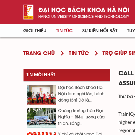
GIỚI THIỆU
TIN TỨC
SỰ KIỆN NỔI BẬT
TUY
TRỢ GIÚP SI
TRANG CHỦ
TIN TỨC
CALL
TIN MỚI NHẤT
ASSU
Đại học Bách khoa Hà
Nội dám nghĩ lớn, hành
Thứ ba 
động lớn! Đó là...
Quảng trường Trần Đại
TrainIQ
Nghĩa – Biểu tượng của
higher 
tri ân, sáng...
regiona
Ý chí và khát vọng Đại