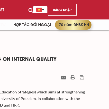
ST
ĐĂNG NHẬP
/TW
HỢP TÁC ĐỐI NGOẠI
70 năm ĐHBK HN
G ON INTERNAL QUALITY
Education Strategies) which aims at strengthening
iversity of Potsdam, in collaboration with the
AAD and HRK.