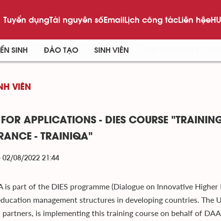
Tuyển dụng
Tài nguyên số
Email
Lịch công tác
Liên hệ
eHU
ỂN SINH
ĐÀO TẠO
SINH VIÊN
KHCN & ĐMST 57-NQ
NH VIÊN
 FOR APPLICATIONS - DIES COURSE "TRAININ
RANCE - TRAINIQA"
- 02/08/2022 21:44
A is part of the DIES programme (Dialogue on Innovative Higher 
education management structures in developing countries. The Un
l partners, is implementing this training course on behalf of D