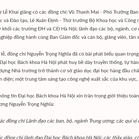
 Lễ Khai giảng có các đồng chí: Vũ Thanh Mai - Phó Trưởng Ba
c và Đào tạo, Lê Xuân Định - Thứ trưởng Bộ Khoa học và Công 
 khối các trường ĐH và CĐ Hà Nội; lãnh đạo các bộ, ngành, cơ 
ghiệp đồng hành cùng Ban Giám đốc và cán bộ, giảng viên, tân 
i lễ, đồng chí Nguyễn Trọng Nghĩa đã có bài phát biểu quan trọng
 Đại học Bách khoa Hà Nội phát huy bề dày truyền thống, tự hà
 dựng Nhà trường trở thành cơ sở giáo dục đại học hàng đầu châu
n diện; một trung tâm sáng tạo công nghệ xuất sắc của khu vực
hông tin Đại học Bách khoa Hà Nội xin trân trọng giới thiệu toà
ơng Nguyễn Trọng Nghĩa:
ác đồng chí Lãnh đạo các ban, bộ, ngành Trung ương; các quí vị đ
c đồng chí lãnh đạo Ðại học Bách khoa Hà Nội; các thầy giáo, cô