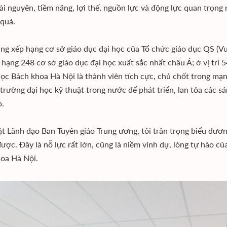
ài nguyên, tiềm năng, lợi thế, nguồn lực và động lực quan trọng 
 quả.
ng xếp hạng cơ sở giáo dục đại học của Tổ chức giáo dục QS (
 hạng 248 cơ sở giáo dục đại học xuất sắc nhất châu Á; ở vị trí
học Bách khoa Hà Nội là thành viên tích cực, chủ chốt trong mạng
 trường đại học kỹ thuật trong nước để phát triển, lan tỏa các s
o.
t Lãnh đạo Ban Tuyên giáo Trung ương, tôi trân trọng biểu dươ
ược. Ðây là nỗ lực rất lớn, cũng là niềm vinh dự, lòng tự hào của
oa Hà Nội.