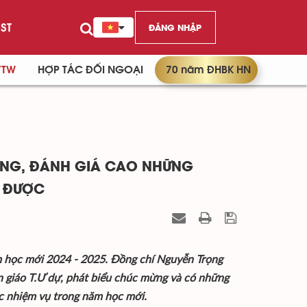
ST
ĐĂNG NHẬP
/TW
HỢP TÁC ĐỐI NGOẠI
70 năm ĐHBK HN
ƠNG, ĐÁNH GIÁ CAO NHỮNG
T ĐƯỢC
ăm học mới 2024 - 2025. Đồng chí Nguyễn Trọng
n giáo T.Ư dự, phát biểu chúc mừng và có những
ác nhiệm vụ trong năm học mới.