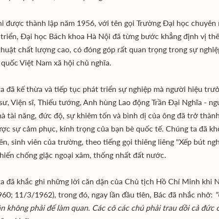
hi được thành lập năm 1956, với tên gọi Trường Ðại học chuyên
 triển, Ðại học Bách khoa Hà Nội đã từng bước khẳng định vị thế,
thuật chất lượng cao, có đóng góp rất quan trọng trong sự nghiệ
 quốc Việt Nam xã hội chủ nghĩa.
a đã kế thừa và tiếp tục phát triển sự nghiệp mà người hiệu tr
 sư, Viện sĩ, Thiếu tướng, Anh hùng Lao động Trần Ðại Nghĩa - n
à tài năng, đức độ, sự khiêm tốn và bình dị của ông đã trở thàn
ợc sự cảm phục, kính trọng của bạn bè quốc tế. Chúng ta đã kh
iên, sinh viên của trường, theo tiếng gọi thiêng liêng "Xếp bút 
hiến chống giặc ngoại xâm, thống nhất đất nước.
a đã khắc ghi những lời căn dặn của Chủ tịch Hồ Chí Minh khi 
60; 11/3/1962), trong đó, ngay lần đầu tiên, Bác đã nhắc nhở:
"
n không phải để làm quan. Các cô các chú phải trau dồi cả đức cả