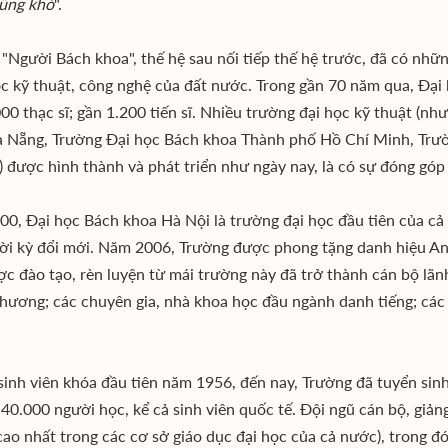
cũng khó
".
 "Người Bách khoa", thế hệ sau nối tiếp thế hệ trước, đã có nhữn
c kỹ thuật, công nghệ của đất nước. Trong gần 70 năm qua, Ðại
000 thạc sĩ; gần 1.200 tiến sĩ. Nhiều trường đại học kỹ thuật (n
 Nẵng, Trường Ðại học Bách khoa Thành phố Hồ Chí Minh, Trư
 được hình thành và phát triển như ngày nay, là có sự đóng gó
0, Ðại học Bách khoa Hà Nội là trường đại học đầu tiên của c
ời kỳ đổi mới. Năm 2006, Trường được phong tặng danh hiệu Anh
ợc đào tạo, rèn luyện từ mái trường này đã trở thành cán bộ l
phương; các chuyên gia, nhà khoa học đầu ngành danh tiếng; cá
sinh viên khóa đầu tiên năm 1956, đến nay, Trường đã tuyển sinh
 40.000 người học, kể cả sinh viên quốc tế. Ðội ngũ cán bộ, giảng 
ệ cao nhất trong các cơ sở giáo dục đại học của cả nước), trong đ