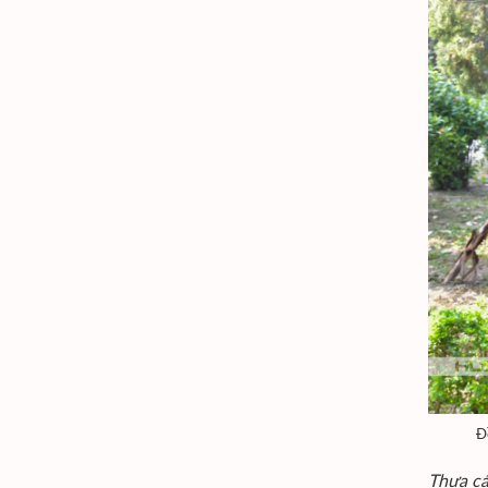
Đ
Thưa cá