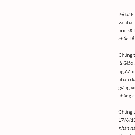
Kể từ k
và phát
học kỹ 
chắc Tổ
Chúng t
là Giáo
người m
nhận đư
giảng v
kháng c
Chúng t
17/6/19
nhân dâ