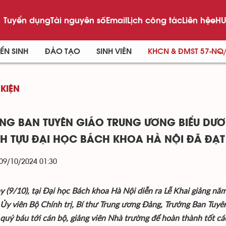
Tuyển dụng
Tài nguyên số
Email
Lịch công tác
Liên hệ
eHU
ỂN SINH
ĐÀO TẠO
SINH VIÊN
KHCN & ĐMST 57-NQ
 KIỆN
NG BAN TUYÊN GIÁO TRUNG ƯƠNG BIỂU DƯ
H TỰU ĐẠI HỌC BÁCH KHOA HÀ NỘI ĐÃ ĐẠ
 09/10/2024 01:30
y (9/10), tại Đại học Bách khoa Hà Nội diễn ra Lễ Khai giảng n
 Ủy viên Bộ Chính trị, Bí thư Trung ương Đảng, Trưởng Ban Tuyê
 quý báu tới cán bộ, giảng viên Nhà trường để hoàn thành tốt c