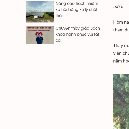
Nâng cao trách nhiệm
mến!
xã hội bằng xử lý chất
thải
Hôm nay
Chuyện thầy giáo Bách
tham dự
khoa hạnh phúc với tất
cả
Thay mặ
viên ch
năm học