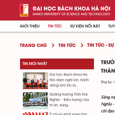
GIỚI THIỆU
TIN TỨC
SỰ KIỆN NỔI BẬT
TUY
TIN TỨC - SỰ
TRANG CHỦ
TIN TỨC
TRƯỞ
TIN MỚI NHẤT
THÀN
Đại học Bách khoa Hà
Nội dám nghĩ lớn, hành
Thứ tư -
động lớn! Đó là...
Quảng trường Trần Đại
Sáng na
Nghĩa – Biểu tượng của
Nghĩa -
tri ân, sáng...
chỉ đạo
Ý chí và khát vọng Đại