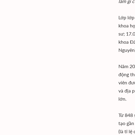
làm gì 
Lớp lớp
khoa họ
sư; 17.
khoa Ðà
Nguyên)
Năm 200
động th
viên đư
và địa 
lớn.
Từ 848 
tạo gần
(là tỉ l