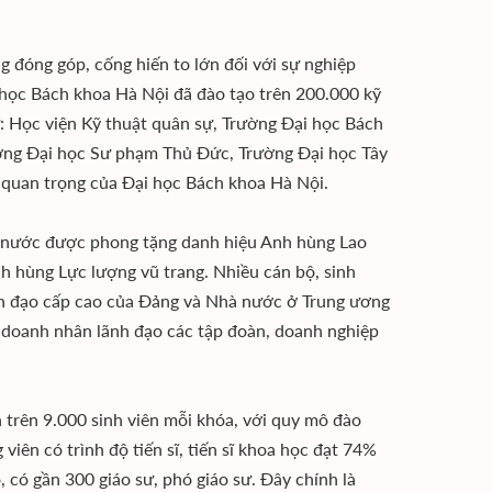
g đóng góp, cống hiến to lớn đối với sự nghiệp
 học Bách khoa Hà Nội đã đào tạo trên 200.000 kỹ
hư: Học viện Kỹ thuật quân sự, Trường Ðại học Bách
ờng Ðại học Sư phạm Thủ Ðức, Trường Ðại học Tây
p quan trọng của Ðại học Bách khoa Hà Nội.
ả nước được phong tặng danh hiệu Anh hùng Lao
 hùng Lực lượng vũ trang. Nhiều cán bộ, sinh
ãnh đạo cấp cao của Ðảng và Nhà nước ở Trung ương
c doanh nhân lãnh đạo các tập đoàn, doanh nghiệp
 trên 9.000 sinh viên mỗi khóa, với quy mô đào
viên có trình độ tiến sĩ, tiến sĩ khoa học đạt 74%
ó, có gần 300 giáo sư, phó giáo sư. Ðây chính là