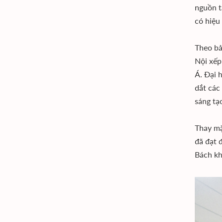
nguồn t
có hiệu
Theo bả
Nội xếp
Á. Ðại 
dắt các
sáng tạ
Thay mặ
đã đạt đ
Bách kh