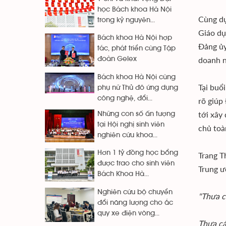
học Bách khoa Hà Nội
Cùng dự
trong kỷ nguyên...
Giáo dụ
Bách khoa Hà Nội hợp
Đảng ủy
tác, phát triển cùng Tập
doanh n
đoàn Gelex
Bách khoa Hà Nội cùng
Tại buổ
phụ nữ Thủ đô ứng dụng
công nghệ, đổi...
rõ giúp
tới xây
Những con số ấn tượng
tại Hội nghị sinh viên
chủ toà
nghiên cứu khoa...
Hơn 1 tỷ đồng học bổng
Trang T
được trao cho sinh viên
Trung ư
Bách Khoa Hà...
Nghiên cứu bộ chuyển
"Thưa c
đổi năng lượng cho ắc
quy xe điện vòng...
Thưa cá