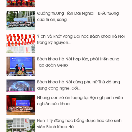
Quảng trường Trần Đại Nghĩa – Biểu tượng
của tri ân, sáng...
Ý chí và khát vọng Đại học Bách khoa Hà Nội
trong kỷ nguyên...
Bách khoa Hà Nội hợp tác, phát triển cùng
Tập đoàn Gelex
Bách khoa Hà Nội cùng phụ nữ Thủ đô ứng
dụng công nghệ, đổi...
Những con số ấn tượng tại Hội nghị sinh viên
nghiên cứu khoa...
Hơn 1 tỷ đồng học bổng được trao cho sinh
viên Bách Khoa Hà...