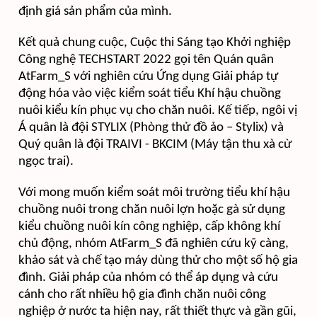
định giá sản phẩm của mình.
Kết quả chung cuộc, Cuộc thi Sáng tạo Khởi nghiệp
Công nghệ TECHSTART 2022 gọi tên Quán quân
AtFarm_S với nghiên cứu Ứng dụng Giải pháp tự
động hóa vào việc kiểm soát tiểu Khí hậu chuồng
nuôi kiểu kín phục vụ cho chăn nuôi. Kế tiếp, ngôi vị
Á quân là đội STYLIX (Phòng thử đồ ảo – Stylix) và
Quý quân là đội TRAIVI - BKCIM (Máy tận thu xà cừ
ngọc trai).
Với mong muốn kiểm soát môi trường tiểu khí hậu
chuồng nuôi trong chăn nuôi lợn hoặc gà sử dụng
kiểu chuồng nuôi kín công nghiệp, cấp không khí
chủ động, nhóm AtFarm_S đã nghiên cứu kỹ càng,
khảo sát và chế tạo máy dùng thử cho một số hộ gia
đình. Giải pháp của nhóm có thể áp dụng và cứu
cánh cho rất nhiều hộ gia đình chăn nuôi công
nghiệp ở nước ta hiện nay, rất thiết thực và gần gũi,