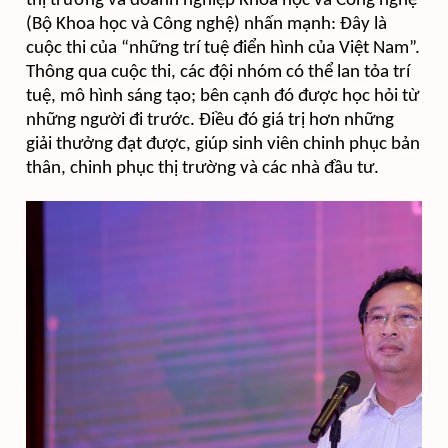
thị trường và doanh nghiệp Khoa học và Công nghệ
(Bộ Khoa học và Công nghệ) nhấn mạnh: Đây là
cuộc thi của “những trí tuệ điển hình của Việt Nam”.
Thông qua cuộc thi, các đội nhóm có thể lan tỏa trí
tuệ, mô hình sáng tạo; bên cạnh đó được học hỏi từ
những người đi trước. Điều đó giá trị hơn những
giải thưởng đạt được, giúp sinh viên chinh phục bản
thân, chinh phục thị trường và các nhà đầu tư.