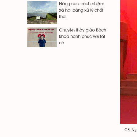
Nâng cao trách nhiệm
xã hội bằng xử lý chất
thải
Chuyện thầy giáo Bách
khoa hạnh phúc với tất
cả
GS. Ngu