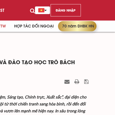
ST
ĐĂNG NHẬP
/TW
HỢP TÁC ĐỐI NGOẠI
70 năm ĐHBK HN
 VÀ ĐÀO TẠO HỌC TRÒ BÁCH
 Sáng tạo, Chính trực, Xuất sắc”, đại diện cho
i từ thời chiến tranh sang hòa bình, rồi đến đổi
và vươn lên mạnh mẽ hiện nay. In sâu trong lòng