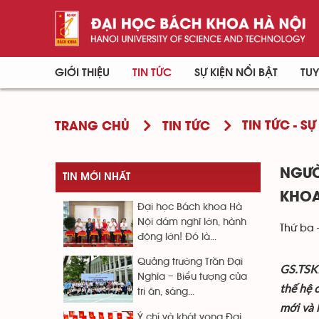
GIỚI THIỆU
TIN TỨC
SỰ KIỆN NỔI BẬT
TUY
TIN TỨC - SỰ
TRANG CHỦ
TIN TỨC
NGƯỜ
TIN MỚI NHẤT
KHO
Đại học Bách khoa Hà
Nội dám nghĩ lớn, hành
Thứ ba 
động lớn! Đó là...
Quảng trường Trần Đại
GS.TSKH
Nghĩa – Biểu tượng của
thế hệ 
tri ân, sáng...
mới và 
Ý chí và khát vọng Đại