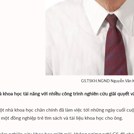
GS.TSKH.NGND Nguyễn Văn 
 khoa học tài năng với nhiều công trình nghiên cứu giải quyết v
ột nhà khoa học chân chính đã làm việc tới những ngày cuối cuộc
 một đồng nghiệp trẻ tìm sách và tài liệu khoa học cho ông.
năm nghiên cứu khoa học miệt mài, không ngừng nghỉ GS đã cho r