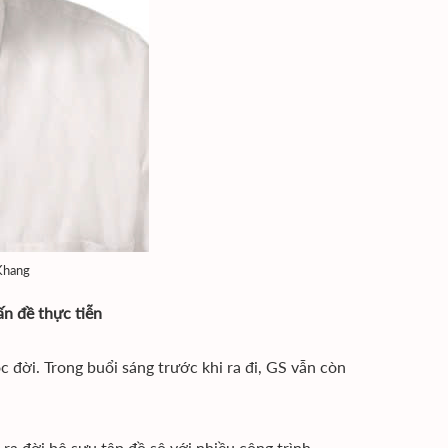
Khang
ấn đề thực tiễn
 đời. Trong buổi sáng trước khi ra đi, GS vẫn còn
a đời bộ sưu tập đồ sộ với nhiều công trình