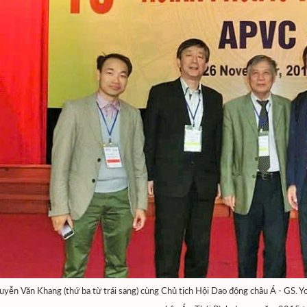
yễn Văn Khang (thứ ba từ trái sang) cùng Chủ tịch Hội Dao động châu Á - GS. Yosh