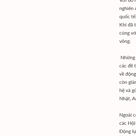
nghiên 
quốc tế
Khi đã 
cùng vớ
võng.
Những đ
các đề 
về động
còn già
hệ và g
Nhật, A
Ngoài c
các Hội
Động lự