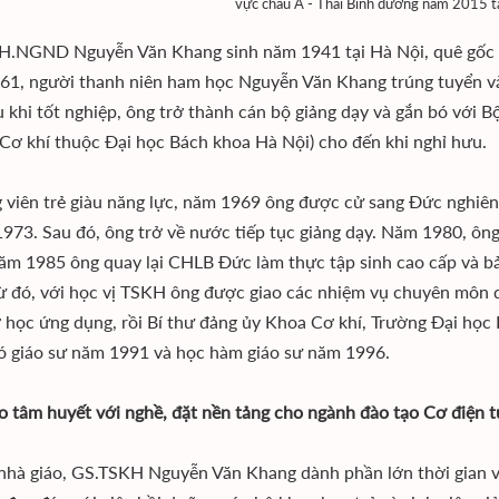
vực châu Á - Thái Bình dương năm 2015 
.NGND Nguyễn Văn Khang sinh năm 1941 tại Hà Nội, quê gốc ở
1, người thanh niên ham học Nguyễn Văn Khang trúng tuyển v
u khi tốt nghiệp, ông trở thành cán bộ giảng dạy và gắn bó với 
Cơ khí thuộc Đại học Bách khoa Hà Nội) cho đến khi nghỉ hưu.
g viên trẻ giàu năng lực, năm 1969 ông được cử sang Đức nghiên
1973. Sau đó, ông trở về nước tiếp tục giảng dạy. Năm 1980, ôn
m 1985 ông quay lại CHLB Đức làm thực tập sinh cao cấp và bả
ừ đó, với học vị TSKH ông được giao các nhiệm vụ chuyên môn
học ứng dụng, rồi Bí thư đảng ủy Khoa Cơ khí, Trường Đại họ
 giáo sư năm 1991 và học hàm giáo sư năm 1996.
o tâm huyết với nghề, đặt nền tảng cho ngành đào tạo Cơ điện t
nhà giáo, GS.TSKH Nguyễn Văn Khang dành phần lớn thời gian và