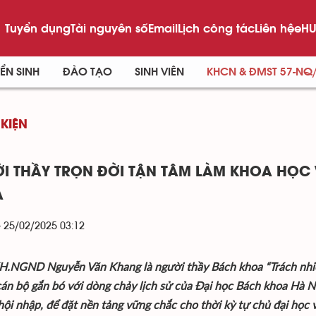
Tuyển dụng
Tài nguyên số
Email
Lịch công tác
Liên hệ
eHU
ỂN SINH
ĐÀO TẠO
SINH VIÊN
KHCN & ĐMST 57-NQ
 KIỆN
I THẦY TRỌN ĐỜI TẬN TÂM LÀM KHOA HỌC
A
- 25/02/2025 03:12
.NGND Nguyễn Văn Khang là người thầy Bách khoa “Trách nhiệm,
cán bộ gắn bó với dòng chảy lịch sử của Đại học Bách khoa Hà Nộ
hội nhập, để đặt nền tảng vững chắc cho thời kỳ tự chủ đại học 