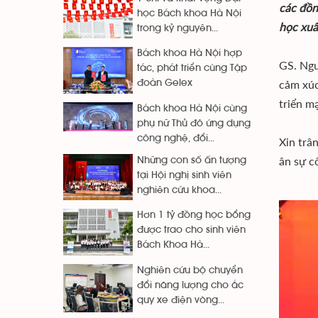
các đồn
học Bách khoa Hà Nội
học xuấ
trong kỷ nguyên...
Bách khoa Hà Nội hợp
GS. Ng
tác, phát triển cùng Tập
cảm xúc
đoàn Gelex
triển m
Bách khoa Hà Nội cùng
phụ nữ Thủ đô ứng dụng
công nghệ, đổi...
Xin trâ
ân sự c
Những con số ấn tượng
tại Hội nghị sinh viên
nghiên cứu khoa...
Hơn 1 tỷ đồng học bổng
được trao cho sinh viên
Bách Khoa Hà...
Nghiên cứu bộ chuyển
đổi năng lượng cho ắc
quy xe điện vòng...