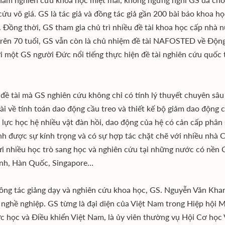
cứu vô giá. GS là tác giả và đồng tác giả gần 200 bài báo khoa h
. Đồng thời, GS tham gia chủ trì nhiều đề tài khoa học cấp nhà 
trên 70 tuổi, GS vẫn còn là chủ nhiệm đề tài NAFOSTED về Động l
i một GS người Đức nổi tiếng thực hiện đề tài nghiên cứu quốc 
ề tài mà GS nghiên cứu không chỉ có tính lý thuyết chuyên sâu 
tài về tính toán dao động cầu treo và thiết kế bộ giảm dao động 
 lực học hệ nhiều vật đàn hồi, dao động của hệ có cản cấp phâ
nh được sự kính trọng và có sự hợp tác chặt chẽ với nhiều nhà Cơ 
ửi nhiều học trò sang học và nghiên cứu tại những nước có nền 
nh, Hàn Quốc, Singapore…
ông tác giảng dạy và nghiên cứu khoa học, GS. Nguyễn Văn Khan
 nghề nghiệp. GS từng là đại diện của Việt Nam trong Hiệp hội M
c học và Điều khiển Việt Nam, là ủy viên thường vụ Hội Cơ học 