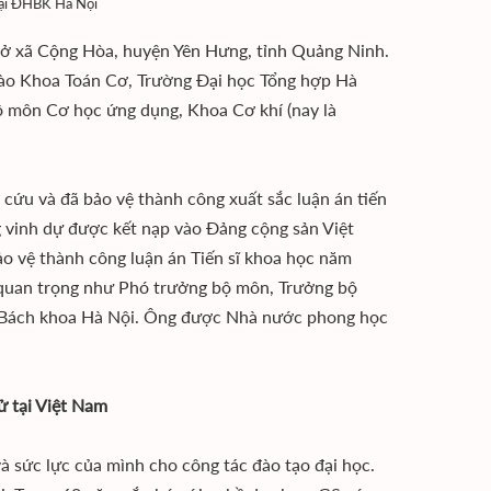
tại ĐHBK Hà Nội
 xã Cộng Hòa, huyện Yên Hưng, tỉnh Quảng Ninh.
ào Khoa Toán Cơ, Trường Đại học Tổng hợp Hà
Bộ môn Cơ học ứng dụng, Khoa Cơ khí (nay là
 cứu và đã bảo vệ thành công xuất sắc luận án tiến
g vinh dự được kết nạp vào Đảng cộng sản Việt
o vệ thành công luận án Tiến sĩ khoa học năm
 quan trọng như Phó trưởng bộ môn, Trưởng bộ
c Bách khoa Hà Nội. Ông được Nhà nước phong học
ử tại Việt Nam
 sức lực của mình cho công tác đào tạo đại học.