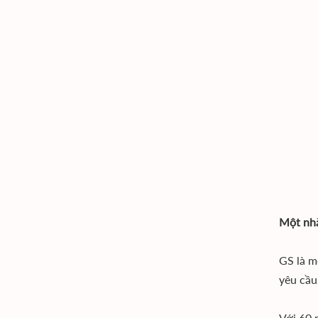
Một nhà
GS là m
yêu cầu
Với 60 