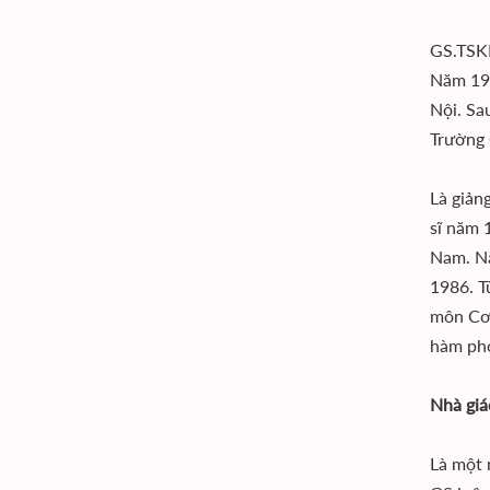
GS.TSKH
Năm 196
Nội. Sa
Trường 
Là giản
sĩ năm 
Nam. Nă
1986. T
môn Cơ 
hàm phó
Nhà giá
Là một 