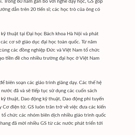
ỏi. Trong 60 năm gắn bó với nghề dạy học, GS góp
ướng dẫn trên 20 tiến sĩ; các học trò của ông có
 kỹ thuật tại Đại học Bách khoa Hà Nội và phát
 các cơ sở giáo dục đại học toàn quốc. Từ năm
 cùng các đồng nghiệp Đức và Việt Nam tổ chức
ạo tiền đề cho nhiều trường đại học ở Việt Nam
ể biên soạn các giáo trình giảng dạy. Các thế hệ
 nước đã và sẽ tiếp tục sử dụng các cuốn sách
 kỹ thuật, Dao động kỹ thuật, Dao động phi tuyến
 Cơ điện tử. GS luôn trăn trở về việc đưa các kiến
ã tổ chức các nhóm biên dịch nhiều giáo trình quốc
Khang đã mời nhiều GS từ các nước phát triển tới