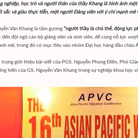
g nghiệp, học trò và người thân của thầy Khang là hình ảnh một
t sắc và giàu thực tiễn, một người Đảng viên với ý chí mạnh mẽ 
uyễn Văn Khang là tấm gương
“người thầy là chủ thể, động lực p
 đến đội ngũ cán bộ giảng viên và sinh viên, để cùng nỗ lực vư
ạnh mẽ, trong đó có mục tiêu vào nhóm Đại học hàng đầu châu Á
n trọng giới thiệu bài viết của PGS. Nguyễn Phong Điền, Phó Giá
ống hiến của GS. Nguyễn Văn Khang trong sự nghiệp khoa học v