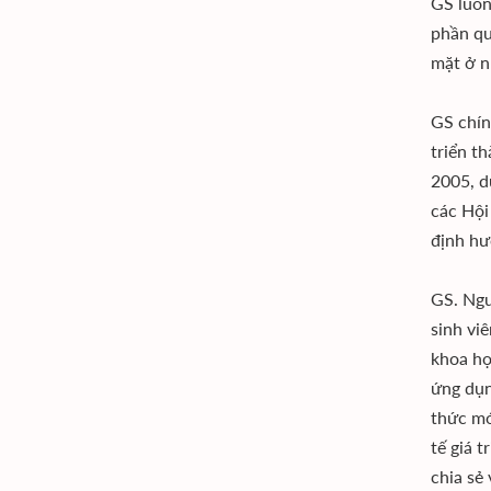
GS luôn
phần qu
mặt ở n
GS chín
triển t
2005, d
các Hội
định hư
GS. Ngu
sinh vi
khoa họ
ứng dụn
thức mớ
tế giá 
chia sẻ