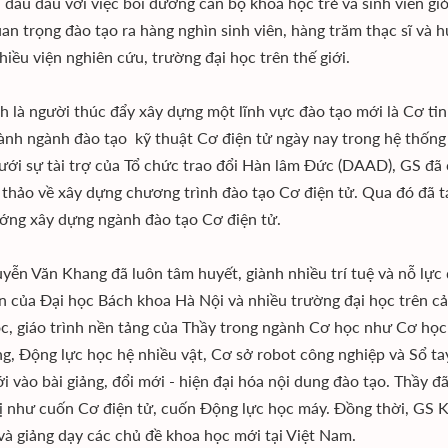
 đau đáu với việc bồi dưỡng cán bộ khoa học trẻ và sinh viên gi
an trọng đào tạo ra hàng nghìn sinh viên, hàng trăm thạc sĩ và h
hiều viện nghiên cứu, trường đại học trên thế giới.
h là người thúc đẩy xây dựng một lĩnh vực đào tạo mới là Cơ tin
hành ngành đào tạo kỹ thuật Cơ điện tử ngày nay trong hệ thống
ưới sự tài trợ của Tổ chức trao đổi Hàn lâm Đức (DAAD), GS đã
 thảo về xây dựng chương trình đào tạo Cơ điện tử. Qua đó đã t
ớng xây dựng ngành đào tạo Cơ điện tử.
yễn Văn Khang đã luôn tâm huyết, giành nhiều trí tuệ và nỗ lực đ
ên của Đại học Bách khoa Hà Nội và nhiều trường đại học trên cả
c, giáo trình nền tảng của Thầy trong ngành Cơ học như Cơ học
g, Động lực học hệ nhiều vật, Cơ sở robot công nghiệp và Sổ tay
i vào bài giảng, đổi mới - hiện đại hóa nội dung đào tạo. Thầy đ
trị như cuốn Cơ điện tử, cuốn Động lực học máy. Đồng thời, GS 
 và giảng dạy các chủ đề khoa học mới tại Việt Nam.