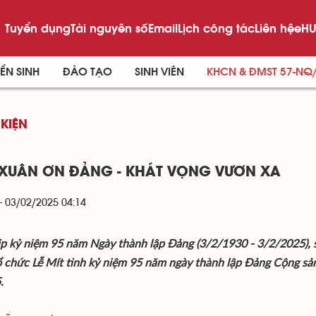
Tuyển dụng
Tài nguyên số
Email
Lịch công tác
Liên hệ
eHU
ỂN SINH
ĐÀO TẠO
SINH VIÊN
KHCN & ĐMST 57-NQ
 KIỆN
XUÂN ƠN ĐẢNG - KHÁT VỌNG VƯƠN XA
- 03/02/2025 04:14
p kỷ niệm 95 năm Ngày thành lập Đảng (3/2/1930 - 3/2/2025), s
ổ chức Lễ Mít tinh kỷ niệm 95 năm ngày thành lập Đảng Cộng s
.