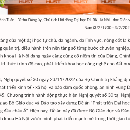
Anh Tuấn - Bí thư Đảng ủy, Chủ tịch Hội đồng Đại học ĐHBK Hà Nội - đọc Diễn 
Nam (3/2/1930 - 3/2/202
tảng của một đại học tự chủ, đa ngành, đa lĩnh vực, nòng cốt là 
g quản trị, điều hành trên nền tảng số từng bước chuyên nghiệp,
h khoa Hà Nội đang ngày càng củng cố niềm tin của Đảng, Chính 
 tri thức trình độ cao, phát triển khoa học công nghệ cho đất nư
t, Nghị quyết số 30 ngày 23/11/2022 của Bộ Chính trị khẳng định
hát triển kinh tế - xã hội và bảo đảm quốc phòng, an ninh vùn
5. Chương trình hành động thực hiện Nghị quyết số 30 tại Ngh
giao Bộ Giáo dục và Đào tạo xây dựng Đề án “Phát triển Đại họ
g đầu châu Á”. Hiện nay, Đề án này đã được Bộ Giáo dục và Đào 
h khoa Hà Nội vươn mình phát triển mạnh mẽ trong thời gian tớ