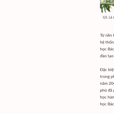
GS. Lê 
Từ nền 
hệ thốn
học Bác
đào tạo
Đặc biệ
trong p
năm 204
phủ đã 
học hàn
học Bác