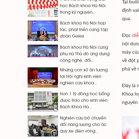
Tại buổ
học Bách khoa Hà Nội
định va
trong kỷ nguyên...
qua.
Bách khoa Hà Nội hợp
tác, phát triển cùng Tập
Đọc
diễ
đoàn Gelex
nội dun
Bách khoa Hà Nội cùng
máy của
phụ nữ Thủ đô ứng dụng
về đột 
công nghệ, đổi...
phá về 
Những con số ấn tượng
tại Hội nghị sinh viên
nghiên cứu khoa...
Đây là 
Khoa họ
Hơn 1 tỷ đồng học bổng
được trao cho sinh viên
nguyên 
Bách Khoa Hà...
Nghiên cứu bộ chuyển
đổi năng lượng cho ắc
quy xe điện vòng...