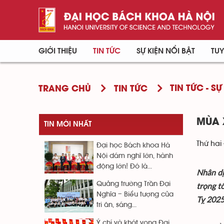
GIỚI THIỆU
TIN TỨC
SỰ KIỆN NỔI BẬT
TUY
TIN TỨC - SỰ
TRANG CHỦ
TIN TỨC
MÙA 
TIN MỚI NHẤT
Thứ hai 
Đại học Bách khoa Hà
Nội dám nghĩ lớn, hành
động lớn! Đó là...
Nhân dị
Quảng trường Trần Đại
trọng t
Nghĩa – Biểu tượng của
Tỵ 2025
tri ân, sáng...
Ý chí và khát vọng Đại