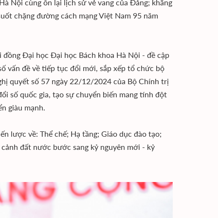
a Hà Nội cùng ôn lại lịch sử vẻ vang của Đảng; khẳng
ng suốt chặng đường cách mạng Việt Nam 95 năm
ội đồng Đại học Đại học Bách khoa Hà Nội - đề cập
 vấn đề về tiếp tục đổi mới, sắp xếp tổ chức bộ
Nghị quyết số 57 ngày 22/12/2024 của Bộ Chính trị
đổi số quốc gia, tạo sự chuyển biến mang tính đột
ển giàu mạnh.
ến lược về: Thể chế; Hạ tầng; Giáo dục đào tạo;
 cảnh đất nước bước sang kỷ nguyên mới - kỷ