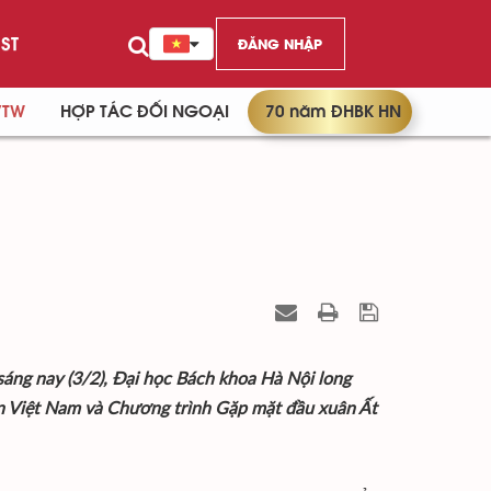
ST
ĐĂNG NHẬP
/TW
HỢP TÁC ĐỐI NGOẠI
70 năm ĐHBK HN
áng nay (3/2), Đại học Bách khoa Hà Nội long
ản Việt Nam và Chương trình Gặp mặt đầu xuân Ất