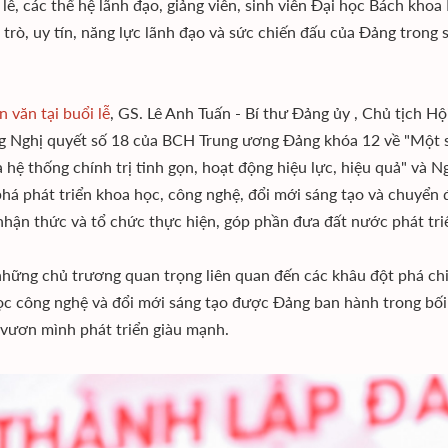
i lễ, các thế hệ lãnh đạo, giảng viên, sinh viên Đại học Bách kho
i trò, uy tín, năng lực lãnh đạo và sức chiến đấu của Đảng tro
n văn tại buổi lễ
, GS. Lê Anh Tuấn - Bí thư Đảng ủy , Chủ tịch H
g Nghị quyết số 18 của BCH Trung ương Đảng khóa 12 về "Một số
 hệ thống chính trị tinh gọn, hoạt động hiệu lực, hiệu quả" và 
phá phát triển khoa học, công nghệ, đổi mới sáng tạo và chuyển 
nhận thức và tổ chức thực hiện, góp phần đưa đất nước phát tri
những chủ trương quan trọng liên quan đến các khâu đột phá chi
c công nghệ và đổi mới sáng tạo được Đảng ban hành trong bối
vươn mình phát triển giàu mạnh.