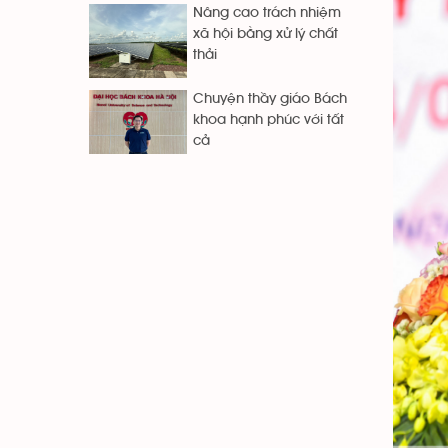
Nâng cao trách nhiệm
xã hội bằng xử lý chất
thải
Chuyện thầy giáo Bách
khoa hạnh phúc với tất
cả