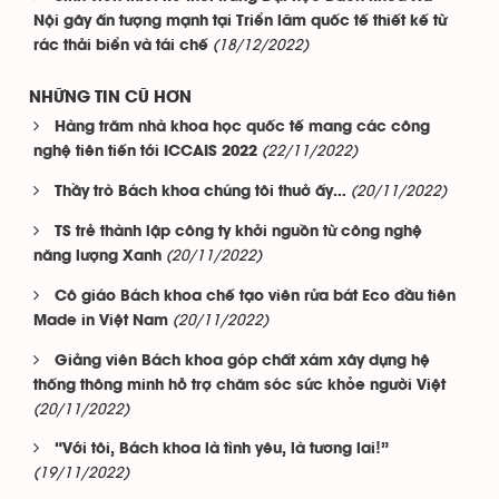
Nội gây ấn tượng mạnh tại Triển lãm quốc tế thiết kế từ
(18/12/2022)
rác thải biển và tái chế
NHỮNG TIN CŨ HƠN
Hàng trăm nhà khoa học quốc tế mang các công
(22/11/2022)
nghệ tiên tiến tới ICCAIS 2022
(20/11/2022)
Thầy trò Bách khoa chúng tôi thuở ấy…
TS trẻ thành lập công ty khởi nguồn từ công nghệ
(20/11/2022)
năng lượng Xanh
Cô giáo Bách khoa chế tạo viên rửa bát Eco đầu tiên
(20/11/2022)
Made in Việt Nam
Giảng viên Bách khoa góp chất xám xây dựng hệ
thống thông minh hỗ trợ chăm sóc sức khỏe người Việt
(20/11/2022)
“Với tôi, Bách khoa là tình yêu, là tương lai!”
(19/11/2022)