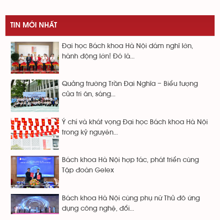
TIN MỚI NHẤT
Đại học Bách khoa Hà Nội dám nghĩ lớn,
hành động lớn! Đó là...
Quảng trường Trần Đại Nghĩa – Biểu tượng
của tri ân, sáng...
Ý chí và khát vọng Đại học Bách khoa Hà Nội
trong kỷ nguyên...
Bách khoa Hà Nội hợp tác, phát triển cùng
Tập đoàn Gelex
Bách khoa Hà Nội cùng phụ nữ Thủ đô ứng
dụng công nghệ, đổi...