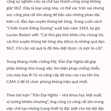
cộng sự nghiên cứu và chế tạo thành công súng không
giật SKZ. Đây là loại súng nhẹ, có thể vác trên vai nhưng
sức công phá rất lớn dùng để bắn vào những pháo đài
kiên cố, đầu đạn xuyên thủng bê-tông. Trong cuốn sách
"Chiến tranh Đông Dương" xuất bản năm 1963, ký giả
Lucien Bodart viết: "Cái thứ gây khó khăn cho chúng tôi,
cái thứ xuyên thủng bê-tông dày 60cm là những quả đạn
SKZ. Chỉ cần vài quả là đã tiêu diệt được cả một lô-cốt”.
Trong kháng chiến chống Mỹ, Trần Đại Nghĩa đã góp
phần không nhỏ trong việc tìm biện pháp chống nhiễu
của máy bay B-52 và nâng cấp độ bay cao của tên lửa
CAM-2 để tổ chức phòng không hiệu quả nhất.
Theo bài luận “Trần Đại Nghĩa – nhà khoa học kiệt xuất,
vị tướng khiêm nhường”, ông cũng có công rất lớn trong
việc chế tạo những trang thiết bị đặc biệt cho bộ đội đặc