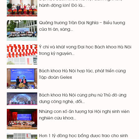
hành động lớn! Đó là...
Quảng trường Trần Đại Nghĩa – Biểu tượng
của tri ân, sáng...
Ý chí và khát vọng Đại học Bách khoa Hà Nội
trong kỷ nguyên...
Bách khoa Hà Nội hợp tác, phát triển cùng
Tập đoàn Gelex
Bách khoa Hà Nội cùng phụ nữ Thủ đô ứng
dụng công nghệ, đổi...
Những con số ấn tượng tại Hội nghị sinh viên
nghiên cứu khoa...
Hơn 1 tỷ đồng học bổng được trao cho sinh