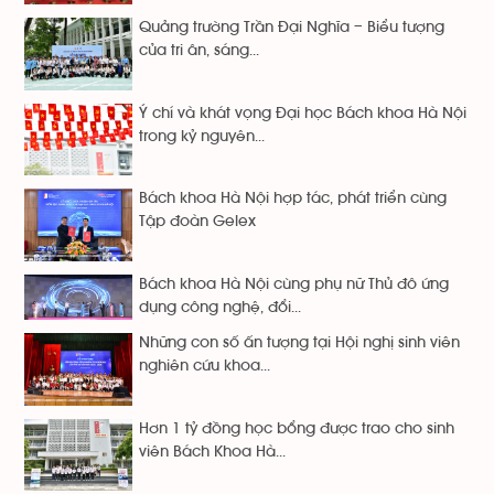
Quảng trường Trần Đại Nghĩa – Biểu tượng
của tri ân, sáng...
Ý chí và khát vọng Đại học Bách khoa Hà Nội
trong kỷ nguyên...
Bách khoa Hà Nội hợp tác, phát triển cùng
Tập đoàn Gelex
Bách khoa Hà Nội cùng phụ nữ Thủ đô ứng
dụng công nghệ, đổi...
Những con số ấn tượng tại Hội nghị sinh viên
nghiên cứu khoa...
Hơn 1 tỷ đồng học bổng được trao cho sinh
viên Bách Khoa Hà...