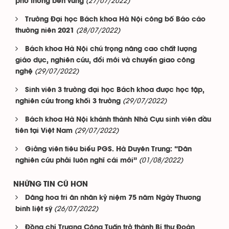
(27/07/2022)
phổ thông bền vững
Trường Đại học Bách khoa Hà Nội công bố Báo cáo
(28/07/2022)
thường niên 2021
Bách khoa Hà Nội chú trọng nâng cao chất lượng
giáo dục, nghiên cứu, đổi mới và chuyển giao công
(29/07/2022)
nghệ
Sinh viên 3 trường đại học Bách khoa được học tập,
(29/07/2022)
nghiên cứu trong khối 3 trường
Bách khoa Hà Nội khánh thành Nhà Cựu sinh viên đầu
(29/07/2022)
tiên tại Việt Nam
Giảng viên tiêu biểu PGS. Hà Duyên Trung: “Dân
(01/08/2022)
nghiên cứu phải luôn nghĩ cái mới”
NHỮNG TIN CŨ HƠN
Dâng hoa tri ân nhân kỷ niệm 75 năm Ngày Thương
(26/07/2022)
binh liệt sỹ
Đồng chí Trương Công Tuấn trở thành Bí thư Đoàn