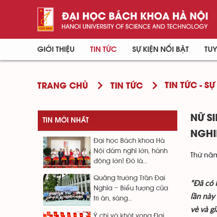
GIỚI THIỆU
TIN TỨC
SỰ KIỆN NỔI BẬT
TUY
TIN TỨC - SỰ
TRANG CHỦ
TIN TỨC
NỮ S
TIN MỚI NHẤT
NGHI
Đại học Bách khoa Hà
Nội dám nghĩ lớn, hành
Thứ năm
động lớn! Đó là...
Quảng trường Trần Đại
“Đã có 
Nghĩa – Biểu tượng của
lần này
tri ân, sáng...
vè và g
Ý chí và khát vọng Đại