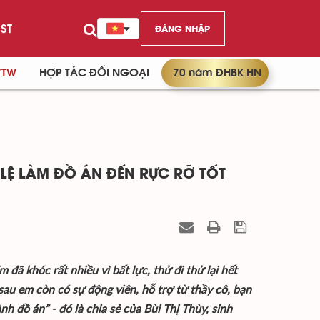
ST
ĐĂNG NHẬP
/TW
HỢP TÁC ĐỐI NGOẠI
70 năm ĐHBK HN
 LỆ LÀM ĐỒ ÁN ĐẾN RỰC RỠ TỐT
đã khóc rất nhiều vì bất lực, thử đi thử lại hết
au em còn có sự động viên, hỗ trợ từ thầy cô, bạn
h đồ án” - đó là chia sẻ của Bùi Thị Thùy, sinh