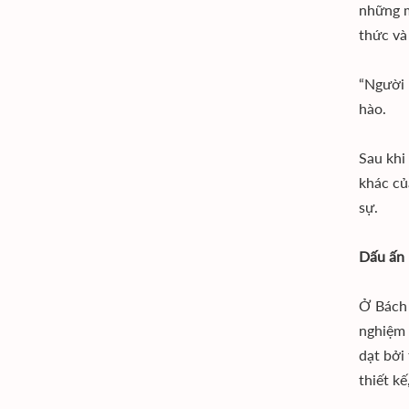
những m
thức và
“Người B
hào.
Sau khi
khác củ
sự.
Dấu ấn 
Ở Bách 
nghiệm 
dạt bởi
thiết k