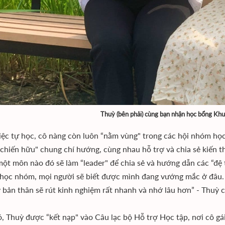
Thuỳ (bên phải) cùng bạn nhận học bổng Khu
iệc tự học, cô nàng còn luôn “nằm vùng" trong các hội nhóm họ
chiến hữu" chung chí hướng, cùng nhau hỗ trợ và chia sẻ kiến thứ
một môn nào đó sẽ làm “leader" để chia sẻ và hướng dẫn các “đệ 
 học nhóm, mọi người sẽ biết được mình đang vướng mắc ở đâu. 
 bản thân sẽ rút kinh nghiệm rất nhanh và nhớ lâu hơn” - Thuỳ c
, Thuỳ được “kết nạp" vào Câu lạc bộ Hỗ trợ Học tập, nơi cô gái đ