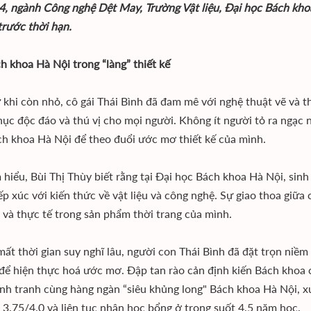
4, ngành Công nghệ Dệt May, Trường Vật liệu, Đại học Bách khoa
trước thời hạn.
h khoa Hà Nội trong “làng” thiết kế
 khi còn nhỏ, cô gái Thái Bình đã đam mê với nghệ thuật vẽ và t
hục độc đáo và thú vị cho mọi người. Không ít người tỏ ra ngạc 
h khoa Hà Nội để theo đuổi ước mơ thiết kế của mình.
 hiểu, Bùi Thị Thùy biết rằng tại Đại học Bách khoa Hà Nội, sinh
ếp xúc với kiến thức về vật liệu và công nghệ. Sự giao thoa giữa 
 và thực tế trong sản phẩm thời trang của mình.
ất thời gian suy nghĩ lâu, người con Thái Bình đã đặt trọn niềm 
để
hiện thực hoá ước mơ. Đập tan rào cản định kiến Bách khoa c
nh tranh cùng hàng ngàn “siêu khủng long" Bách khoa Hà Nội, xu
 3.75/4.0 và liên tục nhận học bổng ở trong suốt 4,5 năm học.