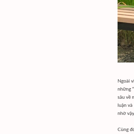
Ngoài v
những “
sâu về 
luận và
nhờ vậy
Cùng đó