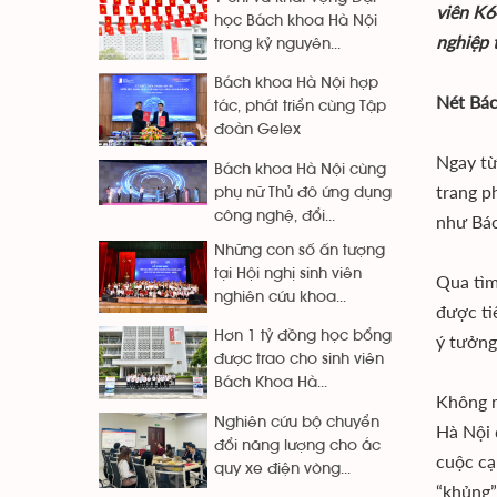
viên K6
học Bách khoa Hà Nội
nghiệp 
trong kỷ nguyên...
Bách khoa Hà Nội hợp
Nét Bác
tác, phát triển cùng Tập
đoàn Gelex
Ngay từ
Bách khoa Hà Nội cùng
trang p
phụ nữ Thủ đô ứng dụng
công nghệ, đổi...
như Bác
Những con số ấn tượng
tại Hội nghị sinh viên
Qua tìm
nghiên cứu khoa...
được ti
Hơn 1 tỷ đồng học bổng
ý tưởng
được trao cho sinh viên
Bách Khoa Hà...
Không m
Nghiên cứu bộ chuyển
Hà Nội 
đổi năng lượng cho ắc
cuộc cạ
quy xe điện vòng...
“khủng”