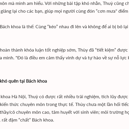
ôn mà mình am hiểu. Với những bài tập khó nhằn, Thuỳ cũng chon
 giảng lại cho các bạn, giúp mọi người cùng đón “cơn mưa" điểm
ách khoa là thế: Cùng “kéo” nhau đi lên và không để ai bị bỏ lại 
 hoàn thành khóa luận tốt nghiệp sớm, Thùy đã “tiết kiệm” được
a mình. "Đó là điều em cảm thấy vinh dự và tự hào về sự nỗ lực
khó quên tại Bách khoa
khoa Hà Nội, Thuỳ có được rất nhiều trải nghiệm, tích lũy được n
kiến thức chuyên môn trong thực tế. Thùy chưa một lần hối tiếc
 thầy/cô chuyên môn cao, tâm huyết với sinh viên; môi trường họ
ế, rất đậm “chất” Bách khoa.