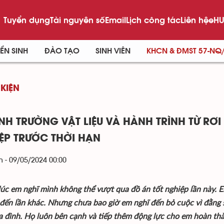
Tuyển dụng
Tài nguyên số
Email
Lịch công tác
Liên hệ
eHU
ỂN SINH
ĐÀO TẠO
SINH VIÊN
KHCN & ĐMST 57-NQ
 KIỆN
INH TRƯỜNG VẬT LIỆU VÀ HÀNH TRÌNH TỪ RƠI
ỆP TRƯỚC THỜI HẠN
 - 09/05/2024 00:00
lúc em nghĩ mình không thể vượt qua đồ án tốt nghiệp lần này. Em 
 đến lần khác. Nhưng chưa bao giờ em nghĩ đến bỏ cuộc vì đằng s
ia đình. Họ luôn bên cạnh và tiếp thêm động lực cho em hoàn thàn