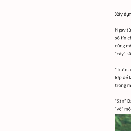
Xây dựn
Ngay từ
số tín 
cùng mộ
“cày” sâ
"Trước 
lớp để 
trong mỗ
“Sắn” B
“vẽ” mộ