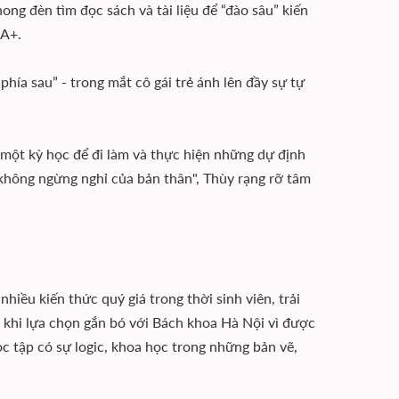
g đèn tìm đọc sách và tài liệu để “đào sâu” kiến
 A+.
phía sau” - trong mắt cô gái trẻ ánh lên đầy sự tự
 một kỳ học để đi làm và thực hiện những dự định
 không ngừng nghỉ của bản thân", Thùy rạng rỡ tâm
hiều kiến thức quý giá trong thời sinh viên, trải
 khi lựa chọn gắn bó với Bách khoa Hà Nội vì được
c tập có sự logic, khoa học trong những bản vẽ,