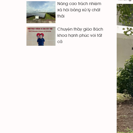
Nâng cao trách nhiệm
xã hội bằng xử lý chất
thải
Chuyện thầy giáo Bách
khoa hạnh phúc với tất
cả