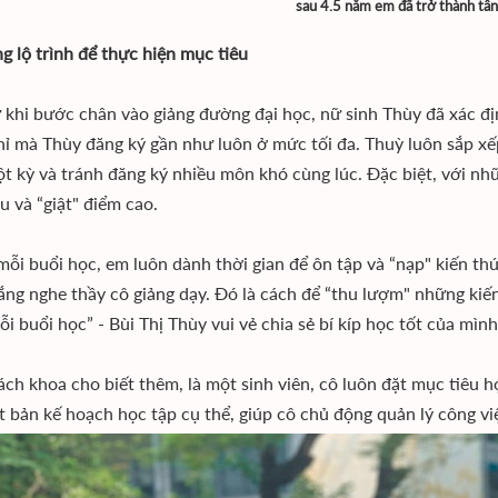
sau 4.5 năm em đã trở thành tân
g lộ trình để thực hiện mục tiêu
 khi bước chân vào giảng đường đại học, nữ sinh Thùy đã xác đị
chỉ mà Thùy đăng ký gần như luôn ở mức tối đa. Thuỳ luôn sắp x
t kỳ và tránh đăng ký nhiều môn khó cùng lúc. Đặc biệt, với nh
u và “giật" điểm cao.
mỗi buổi học, em luôn dành thời gian để ôn tập và “nạp" kiến thứ
lắng nghe thầy cô giảng dạy. Đó là cách để “thu lượm" những kiến
i buổi học” - Bùi Thị Thùy vui vẻ chia sẻ bí kíp học tốt của mình
ách khoa cho biết thêm, là một sinh viên, cô luôn đặt mục tiêu h
t bản kế hoạch học tập cụ thể, giúp cô chủ động quản lý công v