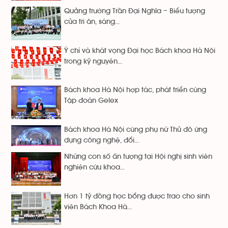
Quảng trường Trần Đại Nghĩa – Biểu tượng
của tri ân, sáng...
Ý chí và khát vọng Đại học Bách khoa Hà Nội
trong kỷ nguyên...
Bách khoa Hà Nội hợp tác, phát triển cùng
Tập đoàn Gelex
Bách khoa Hà Nội cùng phụ nữ Thủ đô ứng
dụng công nghệ, đổi...
Những con số ấn tượng tại Hội nghị sinh viên
nghiên cứu khoa...
Hơn 1 tỷ đồng học bổng được trao cho sinh
viên Bách Khoa Hà...