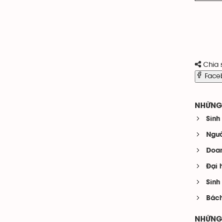
Chia 
Face
NHỮNG 
Sinh
Ngườ
Doan
Đại 
Sinh
Bách
NHỮNG 