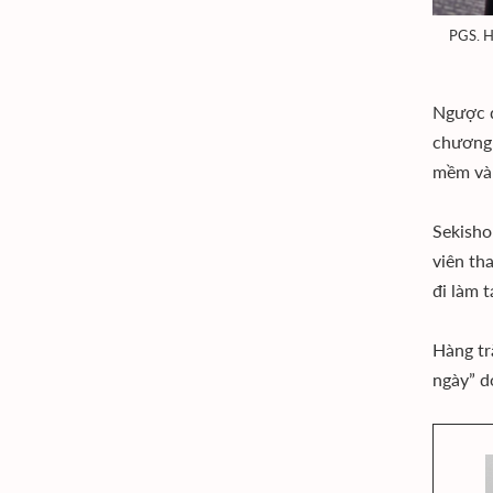
PGS. H
Ngược d
chương 
mềm và 
Sekisho
viên th
đi làm 
Hàng tr
ngày” d