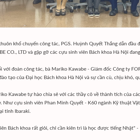
khuôn khổ chuyến công tác, PGS. Huỳnh Quyết Thắng dẫn đầu
 CO., LTD và gặp gỡ các cựu sinh viên Bách khoa Hà Nội đang l
ổi với đoàn công tác, bà Mariko Kawabe - Giám đốc Công ty 
đào tạo của Đại học Bách khoa Hà Nội và sự cần cù, chịu khó, q
iko Kawabe tự hào chia sẻ với các thầy cô về thành tích của các
y. Như cựu sinh viên Phan Minh Quyết - K60 ngành Kỹ thuật Vật l
ại tỉnh Ibaraki.
iên Bách khoa rất giỏi, chỉ cần kiên trì là học được tiếng Nhật"