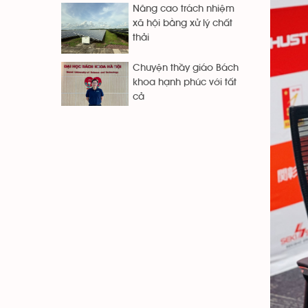
Nâng cao trách nhiệm
xã hội bằng xử lý chất
thải
Chuyện thầy giáo Bách
khoa hạnh phúc với tất
cả