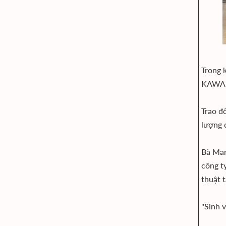
Trong 
KAWABE
Trao đ
lượng 
Bà Mar
công t
thuật t
"Sinh v