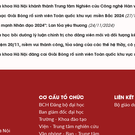
 khoa Hà Nội khánh thành Trung tâm Nghiên cứu Công nghệ Hàn 
(27/
ạc Giải Bóng rổ sinh viên Toàn quốc khu vực miền Bắc 2024
(24/11/2024)
 mạnh Nhân đạo 2024": Lan tỏa yêu thương
 học bồi dưỡng lý luận chính trị cho đảng viên mới và đối tượng 
iệm 20/11, niềm vui thành công, tỏa sáng của các thế hệ thầy, c
 khoa Hà Nội đăng cai Giải Bóng rổ sinh viên Toàn quốc khu vực
CƠ CẤU TỔ CHỨC
LIÊN KẾT
BCH Đảng bộ đại học
Bộ giáo d
Ban giám đốc đại học
Trường - Khoa đào tạo
Viện - Trung tâm nghiên cứu
à Nội
Văn phòng - Ban - Trung tâm