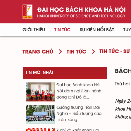
GIỚI THIỆU
TIN TỨC
SỰ KIỆN NỔI BẬT
TUY
TIN TỨC - SỰ
TRANG CHỦ
TIN TỨC
BÁCH
TIN MỚI NHẤT
Thứ hai 
Đại học Bách khoa Hà
Nội dám nghĩ lớn, hành
động lớn! Đó là...
Ngày 2/
Quảng trường Trần Đại
khoa Hà
Nghĩa – Biểu tượng của
không g
tri ân, sáng...
Ý chí và khát vọng Đại