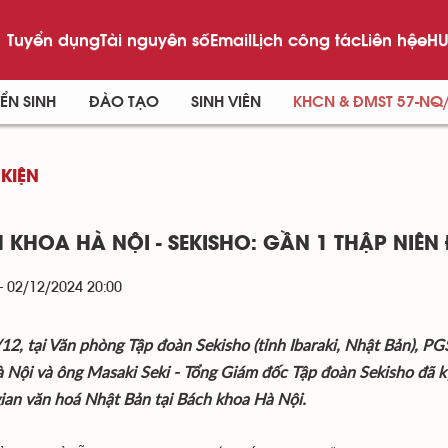
Tuyển dụng
Tài nguyên số
Email
Lịch công tác
Liên hệ
eHU
ỂN SINH
ĐÀO TẠO
SINH VIÊN
KHCN & ĐMST 57-NQ
 KIỆN
 KHOA HÀ NỘI - SEKISHO: GẦN 1 THẬP NIÊ
- 02/12/2024 20:00
12, tại Văn phòng Tập đoàn Sekisho (tỉnh Ibaraki, Nhật Bản), 
 Nội và ông Masaki Seki - Tổng Giám đốc Tập đoàn Sekisho đã ký
ian văn hoá Nhật Bản tại Bách khoa Hà Nội.