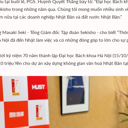
ểu tại buổi lễ, PGS. Huỳnh Quyết Thắng bày tỏ: “Đại học Bách k
kisho trong những năm qua. Chúng tôi mong muốn nhiều sinh vi
n nữa tại các doanh nghiệp Nhật Bản và đất nước Nhật Bản.”
 Masaki Seki - Tổng Giám đốc Tập đoàn Sekisho - cho biết “Thôn
 Nội đã đến Nhật làm việc và có những đóng góp to lớn cho sự p
ới kỷ niệm 70 năm thành lập Đại học Bách khoa Hà Nội (15/10/
 10 triệu Yên cho dự án xây dựng không gian văn hoá Nhật Bản tạ