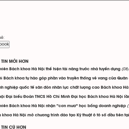
sẻ:
book
TIN MỚI HƠN
(08
 viên Bách khoa Hà Nội thể hiện tài năng trước nhà tuyển dụng
i Bách khoa tự hào góp phần vào truyền thống vẻ vang của Quân
h nghiệp quốc tế săn đón nhân lực chất lượng cao Bách khoa Hà
hội Đại biểu Đoàn TNCS Hồ Chí Minh Đại học Bách khoa Hà Nội lần
 viên Bách khoa Hà Nội nhận “cơn mưa” học bổng doanh nghiệp
 khoa Hà Nội mở chương trình đào tạo Kỹ thuật ô tô số đầu tiên tạ
TIN CŨ HƠN