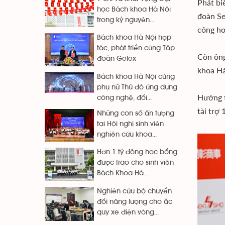
Phát bi
học Bách khoa Hà Nội
đoàn Se
trong kỷ nguyên...
công hơ
Bách khoa Hà Nội hợp
tác, phát triển cùng Tập
Còn ông
đoàn Gelex
khoa Hà
Bách khoa Hà Nội cùng
phụ nữ Thủ đô ứng dụng
Hướng t
công nghệ, đổi...
tài trợ
Những con số ấn tượng
tại Hội nghị sinh viên
nghiên cứu khoa...
Hơn 1 tỷ đồng học bổng
được trao cho sinh viên
Bách Khoa Hà...
Nghiên cứu bộ chuyển
đổi năng lượng cho ắc
quy xe điện vòng...