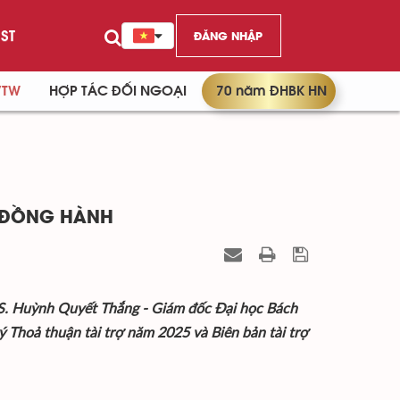
ST
ĐĂNG NHẬP
/TW
HỢP TÁC ĐỐI NGOẠI
70 năm ĐHBK HN
N ĐỒNG HÀNH
PGS. Huỳnh Quyết Thắng - Giám đốc Đại học Bách
 Thoả thuận tài trợ năm 2025 và Biên bản tài trợ