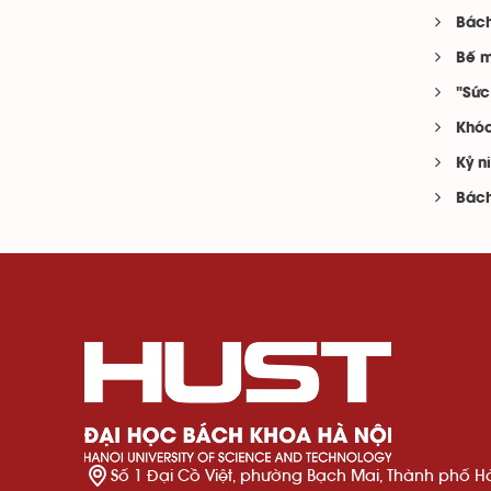
Bách
Bế m
"Sức
Khóa
Kỷ n
Bách
Số 1 Đại Cồ Việt, phường Bạch Mai, Thành phố H