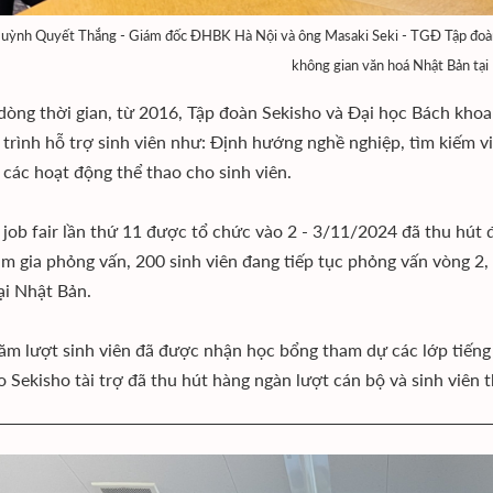
uỳnh Quyết Thắng - Giám đốc ĐHBK Hà Nội và ông Masaki Seki - TGĐ Tập đoàn S
không gian văn hoá Nhật Bản tạ
òng thời gian, từ 2016, Tập đoàn Sekisho và Đại học Bách khoa 
trình hỗ trợ sinh viên như: Định hướng nghề nghiệp, tìm kiếm vi
các hoạt động thể thao cho sinh viên.
 job fair lần thứ 11 được tổ chức vào 2 - 3/11/2024 đã thu hút 
am gia phỏng vấn, 200 sinh viên đang tiếp tục phỏng vấn vòng 2
tại Nhật Bản.
ăm lượt sinh viên đã được nhận học bổng tham dự các lớp tiến
o Sekisho tài trợ đã thu hút hàng ngàn lượt cán bộ và sinh viên 