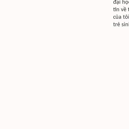
đại họ
tin về
của tô
trẻ si