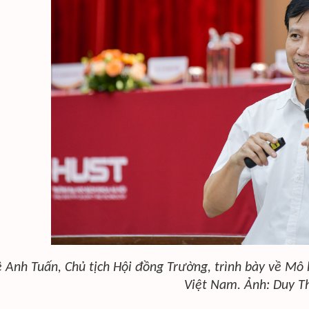
ê Anh Tuấn, Chủ tịch Hội đồng Trường, trình bày về Mô 
Việt Nam. Ảnh: Duy T