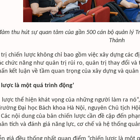
đàm thu hút sự quan tâm của gần 500 cán bộ quản lý T
Thành
trị chiến lược không chỉ bao gồm việc xây dựng các 
c chức năng như quản trị rủi ro, quản trị thay đổi và t
ấn kết luận về tầm quan trọng của xây dựng và quản t
 lược là một quá trình động’
 lược thể hiện khát vọng của những người làm ra nó”
rường Đại học Bách khoa Hà Nội, nguyên Chủ tịch Hộ
Các nội dung của bản chiến lược cần đề cập đến phạm
ân tích và đánh giá năng lực, cơ chế và hệ thống quản 
ễn giả đều thống nhất quan điểm “chiến lược là một qu