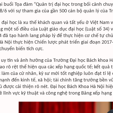
ại buổi Tọa đàm “Quản trị đại học trong bối cảnh chu
8/6 với sự tham gia của gần 500 cán bộ quản lý của T
 đại học là xu thế khách quan và tất yếu ở Việt Nam và
g một số điều của Luật giáo dục đại học (Luật số 34)
4 đã tạo hành lang pháp lý để thực hiện cơ chế tự c
à Nội thực hiện Chiến lược phát triển giai đoạn 2017
chuyển biến tích cực.
, uy tín và ảnh hưởng của Trường Đại học Bách khoa 
ao rõ rệt thể hiện qua các xếp hạng quốc tế; kết quả 
c làm của cử nhân, kỹ sư mới tốt nghiệp luôn đạt tỉ l
ạnh đến kinh tế, xã hội; tài chính tăng trưởng bền v
ũ được cải thiện rõ nét. Đại học Bách Khoa Hà Nội hiện
 lĩnh vực kỹ thuật và công nghệ trong Bảng xếp hạng