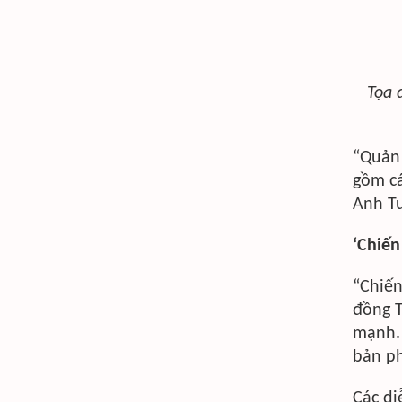
Tọa 
“Quản 
gồm cá
Anh Tu
‘Chiến
“Chiến
đồng T
mạnh. 
bản ph
Các di