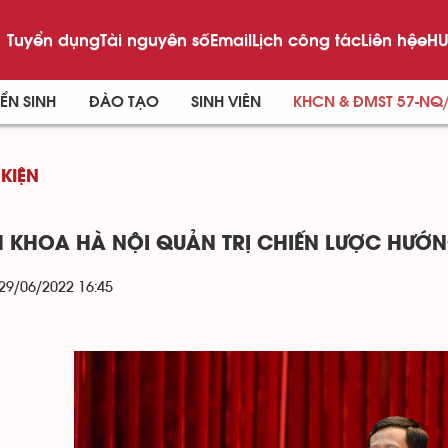
Tuyển dụng
Tài nguyên số
Email
Lịch công tác
Liên hệ
eHU
ỂN SINH
ĐÀO TẠO
SINH VIÊN
KHCN & ĐMST 57-NQ
 KIỆN
 KHOA HÀ NỘI QUẢN TRỊ CHIẾN LƯỢC HƯỚNG
 29/06/2022 16:45