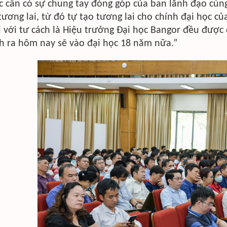
c cần có sự chung tay đóng góp của ban lãnh đạo cù
 tương lai, từ đó tự tạo tương lai cho chính đại học c
i với tư cách là Hiệu trưởng Đại học Bangor đều được
nh ra hôm nay sẽ vào đại học 18 năm nữa.”