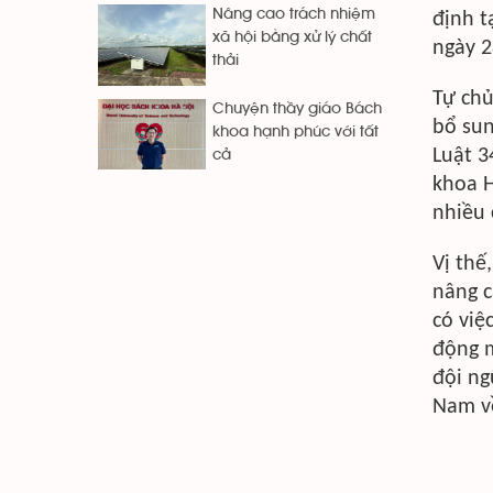
Nâng cao trách nhiệm
định t
xã hội bằng xử lý chất
ngày 2
thải
Tự chủ
Chuyện thầy giáo Bách
bổ sun
khoa hạnh phúc với tất
Luật 3
cả
khoa H
nhiều 
Vị thế
nâng c
có việ
động m
đội ng
Nam về