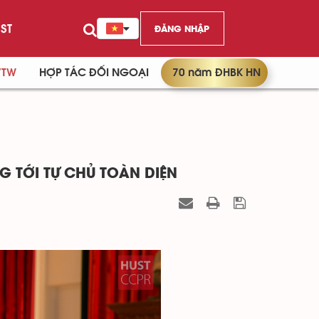
ST
ĐĂNG NHẬP
/TW
HỢP TÁC ĐỐI NGOẠI
70 năm ĐHBK HN
 TỚI TỰ CHỦ TOÀN DIỆN