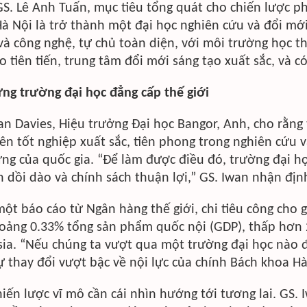
S. Lê Anh Tuấn, mục tiêu tổng quát cho chiến lược p
à Nội là trở thành một đại học nghiên cứu và đổi mới
và công nghệ, tự chủ toàn diện, với môi trường học t
o tiên tiến, trung tâm đổi mới sáng tạo xuất sắc, và c
ng trường đại học đẳng cấp thế giới
an Davies, Hiệu trưởng Đại học Bangor, Anh, cho rằng 
iên tốt nghiệp xuất sắc, tiên phong trong nghiên cứu 
ng của quốc gia. “Để làm được điều đó, trường đại học 
 dồi dào và chính sách thuận lợi,” GS. Iwan nhận địn
ột báo cáo từ Ngân hàng thế giới, chi tiêu công cho 
oảng 0.33% tổng sản phẩm quốc nội (GDP), thấp hơn 2 
ia. “Nếu chúng ta vượt qua một trường đại học nào đ
ự thay đổi vượt bậc về nội lực của chính Bách khoa H
iến lược vĩ mô cần cái nhìn hướng tới tương lai. GS. 