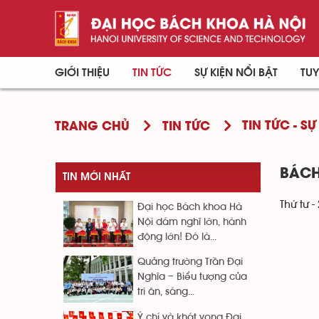
GIỚI THIỆU
TIN TỨC
SỰ KIỆN NỔI BẬT
TUY
TIN TỨC - SỰ
TRANG CHỦ
TIN TỨC
BÁCH
TIN MỚI NHẤT
Thứ tư -
Đại học Bách khoa Hà
Nội dám nghĩ lớn, hành
động lớn! Đó là...
Quảng trường Trần Đại
Nghĩa – Biểu tượng của
tri ân, sáng...
Ý chí và khát vọng Đại