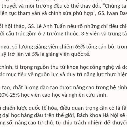
ả thuyết và môi trường đều có thể thay đổi. “Chúng ta 
 liên tục tham vấn và chỉnh sửa phù hợp”, GS. Iwan Dav
ổi hội thảo, GS. Lê Anh Tuấn nêu rõ những chỉ tiêu ch
ới cấu trúc gồm 6-7 trường thuộc, 3-5 viện và trung t
 ngũ, số lượng giảng viên chiếm 65% tổng cán bộ, tr
n sỹ trở lên và 5% là giảng viên quốc tế.
 chính, tỉ trọng nguồn thu từ khoa học công nghệ và 
ác mục tiêu về nguồn lực và duy trì năng lực thực hiện
 tạo, chất lượng đào tạo được nâng cao trong hệ sinh 
20%-25% học viên cao học và nghiên cứu sinh.
i chiến lược quốc tế hóa, điều quan trọng cần có là t
 đại học hàng đầu trên thế giới, Bách khoa Hà Nội s
ng số, nâng cao tự chủ, tự chịu trách nhiệm để khuyế