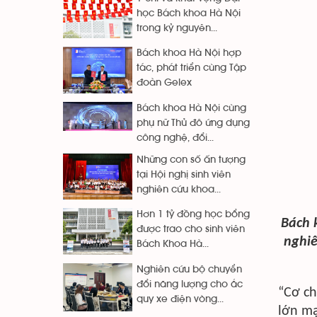
học Bách khoa Hà Nội
trong kỷ nguyên...
Bách khoa Hà Nội hợp
tác, phát triển cùng Tập
đoàn Gelex
Bách khoa Hà Nội cùng
phụ nữ Thủ đô ứng dụng
công nghệ, đổi...
Những con số ấn tượng
tại Hội nghị sinh viên
nghiên cứu khoa...
Hơn 1 tỷ đồng học bổng
Bách k
được trao cho sinh viên
nghiê
Bách Khoa Hà...
Nghiên cứu bộ chuyển
đổi năng lượng cho ắc
“Cơ ch
quy xe điện vòng...
lớn mạ