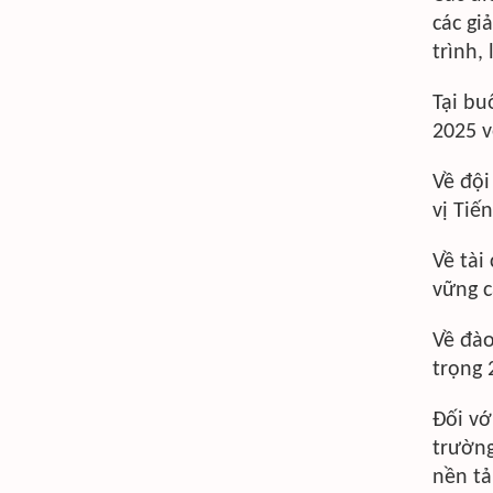
các gi
trình,
Tại bu
2025 v
Về đội
vị Tiế
Về tài
vững c
Về đào
trọng 
Đối vớ
trường
nền tả