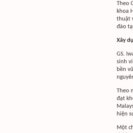
Theo G
khoa H
thuật 
đào tạ
Xây dự
GS. Iw
sinh v
bền vữ
nguyên
Theo m
đạt kh
Malays
hiện s
Một ch