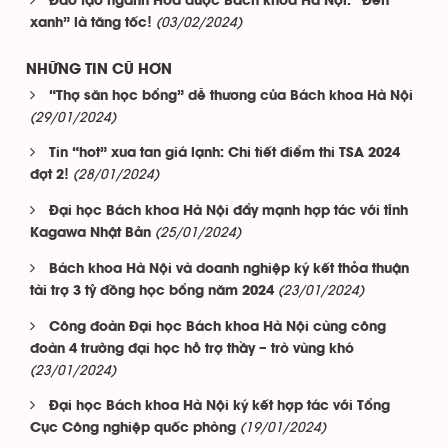
Đào tạo ngành Hóa dược Bách khoa Hà Nội: “Đèn
(03/02/2024)
xanh” là tăng tốc!
NHỮNG TIN CŨ HƠN
“Thợ săn học bổng” dễ thương của Bách khoa Hà Nội
(29/01/2024)
Tin “hot” xua tan giá lạnh: Chi tiết điểm thi TSA 2024
(28/01/2024)
đợt 2!
Đại học Bách khoa Hà Nội đẩy mạnh hợp tác với tỉnh
(25/01/2024)
Kagawa Nhật Bản
Bách khoa Hà Nội và doanh nghiệp ký kết thỏa thuận
(23/01/2024)
tài trợ 3 tỷ đồng học bổng năm 2024
Công đoàn Đại học Bách khoa Hà Nội cùng công
đoàn 4 trường đại học hỗ trợ thầy – trò vùng khó
(23/01/2024)
Đại học Bách khoa Hà Nội ký kết hợp tác với Tổng
(19/01/2024)
Cục Công nghiệp quốc phòng