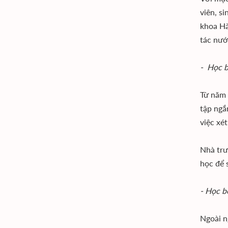
viên, s
khoa Hà
tác nướ
- Học b
Từ năm 
tập ngắ
việc xé
Nhà trư
học để 
- Học b
Ngoài n