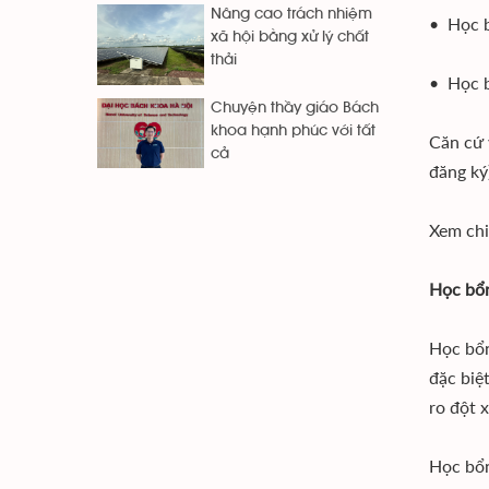
Nâng cao trách nhiệm
• Học bổ
xã hội bằng xử lý chất
thải
• Học bổ
Chuyện thầy giáo Bách
khoa hạnh phúc với tất
Căn cứ 
cả
đăng ký
Xem chi
Học bổn
Học bổn
đặc biệ
ro đột x
Học bổn