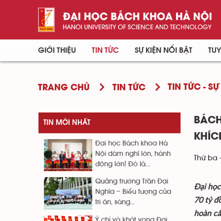
GIỚI THIỆU
TIN TỨC
SỰ KIỆN NỔI BẬT
TUY
TIN TỨC - SỰ
TRANG CHỦ
TIN TỨC
BÁCH
TIN MỚI NHẤT
KHÍC
Đại học Bách khoa Hà
Nội dám nghĩ lớn, hành
Thứ ba 
động lớn! Đó là...
Quảng trường Trần Đại
Đại học
Nghĩa – Biểu tượng của
70 tỷ đ
tri ân, sáng...
hoàn cả
Ý chí và khát vọng Đại