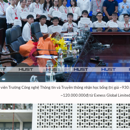
 viên Trường Công nghệ Thông tin và Truyền thông nhận học bổng (trị giá ~930.0
~120.000.000đ) từ Exness Global Limited