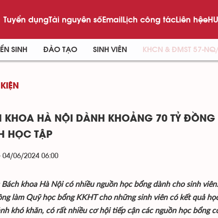
Tuyển dụng
Tài nguyên số
Email
Lịch công tác
Liên hệ
eHU
ỂN SINH
ĐÀO TẠO
SINH VIÊN
KHCN & ĐMST 57-NQ
 KIỆN
 KHOA HÀ NỘI DÀNH KHOẢNG 70 TỶ ĐỒNG
H HỌC TẬP
- 04/06/2024 06:00
 Bách khoa Hà Nội có nhiều nguồn học bổng dành cho sinh vi
ồng làm Quỹ học bổng KKHT cho những sinh viên có kết quả học t
nh khó khăn, có rất nhiều cơ hội tiếp cận các nguồn học bổng c