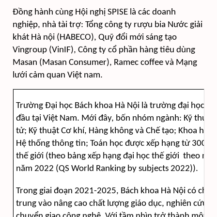
Đồng hành cùng Hội nghị SPISE là các doanh
nghiệp, nhà tài trợ: Tổng công ty rượu bia Nước giải
khát Hà nội (HABECO), Quỹ đổi mới sáng tạo
Vingroup (VinIF), Công ty cổ phần hàng tiêu dùng
Masan (Masan Consumer), Ramec coffee và Mạng
lưới cảm quan Việt nam.
Trường Đại học Bách khoa Hà Nội là trường đại học kỹ
đầu tại Việt Nam. Mới đây, bốn
nhóm ngành
: Kỹ thuật
tử; Kỹ thuật Cơ khí, Hàng không và Chế tạo; Khoa học 
Hệ thống thông tin; Toán học
được xếp hạng từ 300-50
thế giới (
theo
bảng xếp hạng đại học thế giới theo n
năm 2022 (QS World Ranking by subjects 2022
)
).
Trong giai đoạn 2021-2025, Bách khoa Hà Nội có chiến
trung vào nâng cao chất lượng giáo dục, nghiên cứu, đ
chuyển giao công nghệ. Với tầm nhìn trở thành một tr