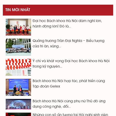
TIN MỚI NHẤT
Đại học Bách khoa Hà Nội dám nghĩ lớn,
hành động lớn! Đó là...
Quảng trường Trần Đại Nghĩa – Biểu tượng
của tri ân, sáng...
Ý chí và khát vọng Đại học Bách khoa Hà Nội
trong kỷ nguyên...
Bách khoa Hà Nội hợp tác, phát triển cùng
Tập đoàn Gelex
Bách khoa Hà Nội cùng phụ nữ Thủ đô ứng
dụng công nghệ, đổi...
Những con số ấn tượng tại Hội nghị sinh viên