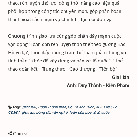
thao, rèn luyện thể lực; đồng thời nâng cao hiệu quả
phối hợp trong công tác chuyên môn, góp phần hoàn
thành xuất sắc nhiệm vụ chính trị tại mỗi đơn vị.
Chương trình giao lưu cũng góp phần đẩy mạnh cuộc
vận động "Toàn dân rèn luyện thân thể theo gương Bác
Hồ vĩ đại", thúc đẩy phong trào thể thao quần chúng với
tinh thần "Khỏe để xây dựng và bảo vệ Tổ quốc"; "Thể
thao đoàn kết - Trung thực - Cao thượng - Tiến bộ".
Gia Hân
Ảnh: Duy Thành - Kiên Phạm
giao lưu
,
Đoàn Thanh niên
,
GS. Lê Anh Tuấn
,
A03
,
PA03
,
Bộ
Tags:
GD&ĐT
,
giao lưu bóng đá
,
văn nghệ
,
toàn dân bảo vệ tổ quốc
Chia sẻ: