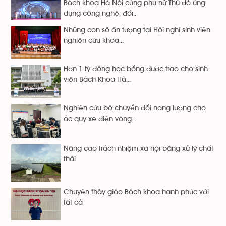
Bách khoa Hà Nội cùng phụ nữ Thủ đô ứng
dụng công nghệ, đổi...
Những con số ấn tượng tại Hội nghị sinh viên
nghiên cứu khoa...
Hơn 1 tỷ đồng học bổng được trao cho sinh
viên Bách Khoa Hà...
Nghiên cứu bộ chuyển đổi năng lượng cho
ắc quy xe điện vòng...
Nâng cao trách nhiệm xã hội bằng xử lý chất
thải
Chuyện thầy giáo Bách khoa hạnh phúc với
tất cả