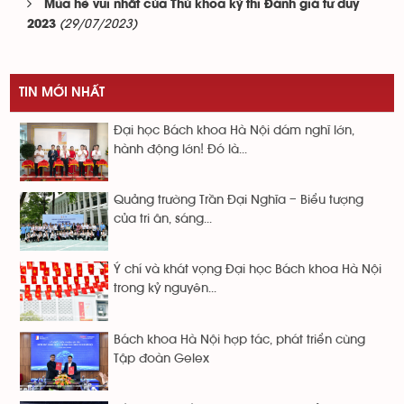
Mùa hè vui nhất của Thủ khoa kỳ thi Đánh giá tư duy
(29/07/2023)
2023
TIN MỚI NHẤT
Đại học Bách khoa Hà Nội dám nghĩ lớn,
hành động lớn! Đó là...
Quảng trường Trần Đại Nghĩa – Biểu tượng
của tri ân, sáng...
Ý chí và khát vọng Đại học Bách khoa Hà Nội
trong kỷ nguyên...
Bách khoa Hà Nội hợp tác, phát triển cùng
Tập đoàn Gelex