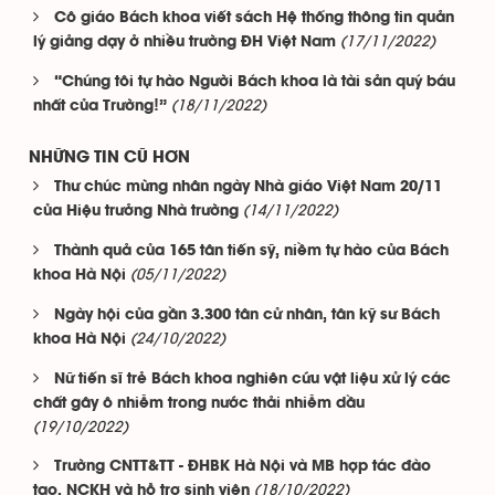
Cô giáo Bách khoa viết sách Hệ thống thông tin quản
(17/11/2022)
lý giảng dạy ở nhiều trường ĐH Việt Nam
“Chúng tôi tự hào Người Bách khoa là tài sản quý báu
(18/11/2022)
nhất của Trường!”
NHỮNG TIN CŨ HƠN
Thư chúc mừng nhân ngày Nhà giáo Việt Nam 20/11
(14/11/2022)
của Hiệu trưởng Nhà trường
Thành quả của 165 tân tiến sỹ, niềm tự hào của Bách
(05/11/2022)
khoa Hà Nội
Ngày hội của gần 3.300 tân cử nhân, tân kỹ sư Bách
(24/10/2022)
khoa Hà Nội
Nữ tiến sĩ trẻ Bách khoa nghiên cứu vật liệu xử lý các
chất gây ô nhiễm trong nước thải nhiễm dầu
(19/10/2022)
Trường CNTT&TT - ĐHBK Hà Nội và MB hợp tác đào
(18/10/2022)
tạo, NCKH và hỗ trợ sinh viên