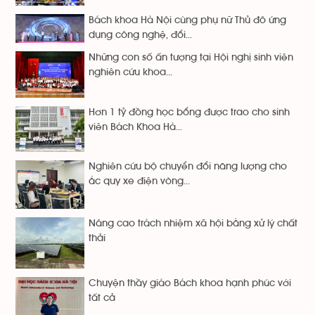
Bách khoa Hà Nội cùng phụ nữ Thủ đô ứng
dụng công nghệ, đổi...
Những con số ấn tượng tại Hội nghị sinh viên
nghiên cứu khoa...
Hơn 1 tỷ đồng học bổng được trao cho sinh
viên Bách Khoa Hà...
Nghiên cứu bộ chuyển đổi năng lượng cho
ắc quy xe điện vòng...
Nâng cao trách nhiệm xã hội bằng xử lý chất
thải
Chuyện thầy giáo Bách khoa hạnh phúc với
tất cả