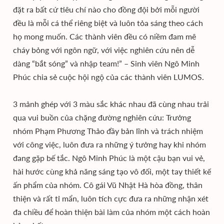
đặt ra bất cứ tiêu chí nào cho đồng đội bởi mỗi người
đều là mỗi cá thể riêng biệt và luôn tỏa sáng theo cách
họ mong muốn. Các thành viên đều có niềm đam mê
cháy bỏng với ngôn ngữ, với việc nghiên cứu nên dễ
dàng “bắt sóng” và nhập team!” – Sinh viên Ngô Minh
Phúc chia sẻ cuộc hội ngộ của các thành viên LUMOS.
3 mảnh ghép với 3 màu sắc khác nhau đã cùng nhau trải
qua vui buồn của chặng đường nghiên cứu: Trưởng
nhóm Phạm Phương Thảo đầy bản lĩnh và trách nhiệm
với công việc, luôn đưa ra những ý tưởng hay khi nhóm
đang gặp bế tắc. Ngô Minh Phúc là một cậu bạn vui vẻ,
hài hước cùng khả năng sáng tạo vô đối, một tay thiết kế
ấn phẩm của nhóm. Cô gái Vũ Nhật Hà hòa đồng, thân
thiện và rất tỉ mẩn, luôn tích cực đưa ra những nhận xét
đa chiều để hoàn thiện bài làm của nhóm một cách hoàn