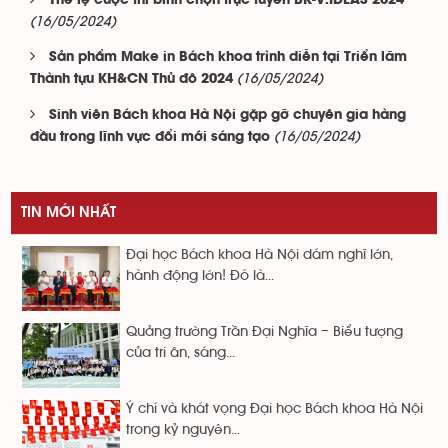
Thể lệ cuộc thi bình chọn trực tuyến BK-V.IDEAS 2024
(16/05/2024)
Sản phẩm Make in Bách khoa trình diễn tại Triển lãm
(16/05/2024)
Thành tựu KH&CN Thủ đô 2024
Sinh viên Bách khoa Hà Nội gặp gỡ chuyên gia hàng
(16/05/2024)
đầu trong lĩnh vực đổi mới sáng tạo
TIN MỚI NHẤT
Đại học Bách khoa Hà Nội dám nghĩ lớn,
hành động lớn! Đó là...
Quảng trường Trần Đại Nghĩa – Biểu tượng
của tri ân, sáng...
Ý chí và khát vọng Đại học Bách khoa Hà Nội
trong kỷ nguyên...