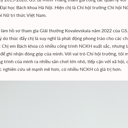
Đại học Bách khoa Hà Nội. Hiện chị là Chi hội trưởng Chi hội N
 Nữ trí thức Việt Nam.
làm hồ sơ tham gia Giải thưởng Kovalevskaia năm 2022 của GS. L
ý do thúc đẩy chị là suy nghĩ là phát động phong trào cho các c
y: Chị em Bách khoa có nhiều công trình NCKH xuất sắc, nhưng l
để ghi nhận đóng góp của mình. Với vai trò Chi hội trưởng, tô
g trình của mình ra nhiều sân chơi lớn nhỏ, tiếp cận với xã hội,
c nghiên cứu sẽ mạnh mẽ hơn, có nhiều NCKH có giá trị hơn.