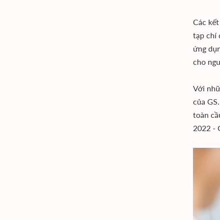
Các kết
tạp chí
ứng dụn
cho ngư
Với nhữ
của GS.
toàn cầ
2022 - 