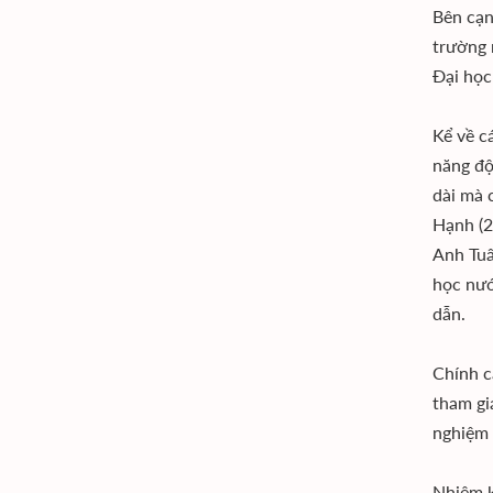
Bên cạn
trường 
Đại học
Kể về c
năng độ
dài mà 
Hạnh (2
Anh Tuấ
học nướ
dẫn.
Chính c
tham gi
nghiệm 
Nhiệm k