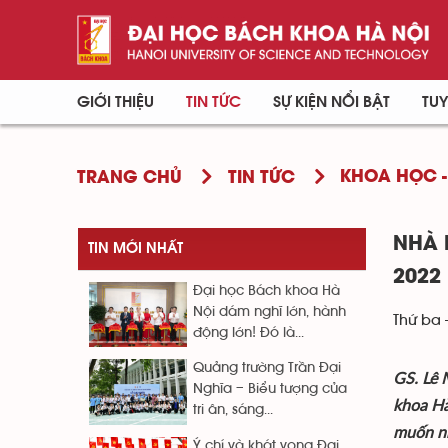
GIỚI THIỆU
TIN TỨC
SỰ KIỆN NỔI BẬT
TUY
KHOA HỌC -
TRANG CHỦ
TIN TỨC
NHÀ 
TIN MỚI NHẤT
2022
Đại học Bách khoa Hà
Nội dám nghĩ lớn, hành
Thứ ba 
động lớn! Đó là...
Quảng trường Trần Đại
GS. Lê 
Nghĩa – Biểu tượng của
khoa Hà
tri ân, sáng...
muốn nh
Ý chí và khát vọng Đại