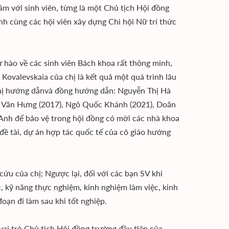
âm với sinh viên, từng là một Chủ tịch Hội đồng
ành cùng các hội viên xây dựng Chi hội Nữ trí thức
ự hào về các sinh viên Bách khoa rất thông minh,
Kovalevskaia của chị là kết quả một quá trình lâu
 chị hướng dẫnvà đồng hướng dẫn: Nguyễn Thị Hà
ỗ Văn Hưng (2017), Ngô Quốc Khánh (2021), Doãn
 Anh để bảo vệ trong hội đồng có mời các nhà khoa
ề tài, dự án hợp tác quốc tế của cô giáo hướng
ứu của chị; Ngược lại, đối với các bạn SV khi
, kỹ năng thực nghiệm, kinh nghiệm làm việc, kinh
đoạn đi làm sau khi tốt nghiệp.
ai trò Chủ tịch Hội đồng trường đầu tiên của