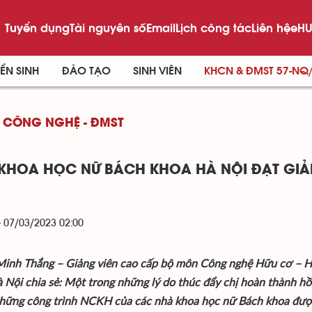
Tuyển dụng
Tài nguyên số
Email
Lịch công tác
Liên hệ
eHU
ỂN SINH
ĐÀO TẠO
SINH VIÊN
KHCN & ĐMST 57-NQ
 CÔNG NGHỆ - ĐMST
KHOA HỌC NỮ BÁCH KHOA HÀ NỘI ĐẠT GIẢ
- 07/03/2023 02:00
Minh Thắng – Giảng viên cao cấp bộ môn Công nghệ Hữu cơ – Hó
 Nội chia sẻ: Một trong những lý do thúc đẩy chị hoàn thành hồ
ững công trình NCKH của các nhà khoa học nữ Bách khoa được g