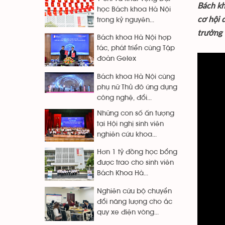
Bách kh
học Bách khoa Hà Nội
cơ hội 
trong kỷ nguyên...
trưởng 
Bách khoa Hà Nội hợp
tác, phát triển cùng Tập
đoàn Gelex
Bách khoa Hà Nội cùng
phụ nữ Thủ đô ứng dụng
công nghệ, đổi...
Những con số ấn tượng
tại Hội nghị sinh viên
nghiên cứu khoa...
Hơn 1 tỷ đồng học bổng
được trao cho sinh viên
Bách Khoa Hà...
Nghiên cứu bộ chuyển
đổi năng lượng cho ắc
quy xe điện vòng...