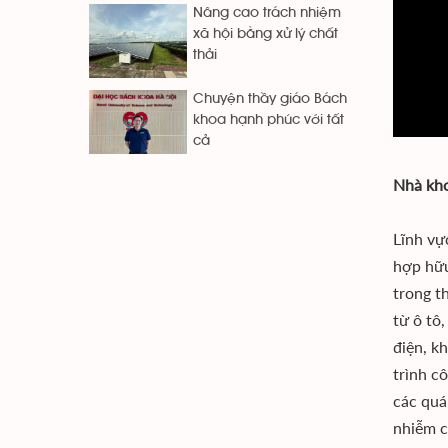
Nâng cao trách nhiệm
xã hội bằng xử lý chất
thải
Chuyện thầy giáo Bách
khoa hạnh phúc với tất
cả
Nhà kho
Lĩnh vự
hợp hữu
trong t
từ ô tô
điện, k
trình c
các quá
nhiễm c