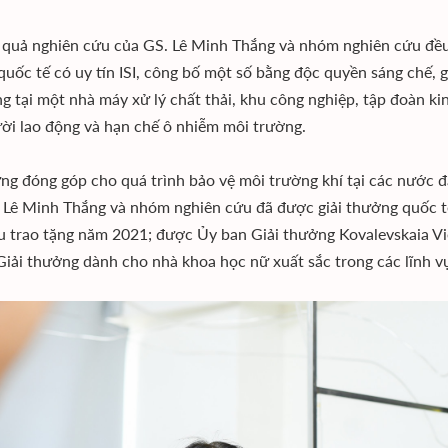
 quả nghiên cứu của GS. Lê Minh Thắng và nhóm nghiên cứu đều
 quốc tế có uy tín ISI, công bố một số bằng độc quyền sáng chế, 
g tại một nhà máy xử lý chất thải, khu công nghiệp, tập đoàn ki
ời lao động và hạn chế ô nhiễm môi trường.
ng đóng góp cho quá trình bảo vệ môi trường khí tại các nước đan
 Lê Minh Thắng và nhóm nghiên cứu đã được giải thưởng quốc tế
u trao tặng năm 2021; được Ủy ban Giải thưởng Kovalevskaia V
Giải thưởng dành cho nhà khoa học nữ xuất sắc trong các lĩnh v