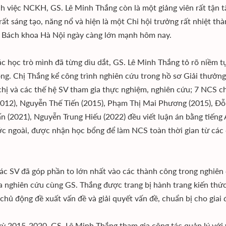
h việc NCKH, GS. Lê Minh Thắng còn là một giảng viên rất tận t
rất sáng tạo, năng nổ và hiện là một Chi hội trưởng rất nhiệt th
 Bách khoa Hà Nội ngày càng lớn mạnh hôm nay.
ác học trò mình đã từng dìu dắt, GS. Lê Minh Thắng tỏ rõ niềm t
ng. Chị Thắng kể công trình nghiên cứu trong hồ sơ Giải thưởng 
chị và các thế hệ SV tham gia thực nghiệm, nghiên cứu; 7 NCS
012), Nguyễn Thế Tiến (2015), Phạm Thị Mai Phương (2015), Đ
n (2021), Nguyễn Trung Hiếu (2022) đều viết luận án bằng tiếng
c ngoài, được nhận học bổng để làm NCS toàn thời gian từ các đ
ác SV đã góp phần to lớn nhất vào các thành công trong nghiên c
a nghiên cứu cùng GS. Thắng được trang bị hành trang kiến thức
chủ động đề xuất vấn đề và giải quyết vấn đề, chuẩn bị cho giai 
ỳ 2015-2020, GS. Lê Minh Thắng tham gia công tác quản lý với v