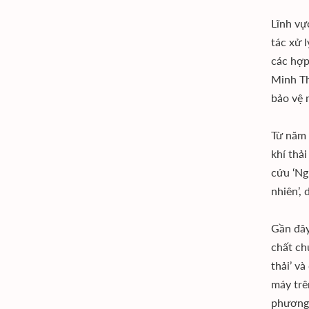
Lĩnh vự
tác xử 
các hợp
Minh Th
bảo vệ 
Từ năm 
khí thả
cứu ‘Ng
nhiên’,
Gần đây
chất ch
thải’ v
máy trê
phương