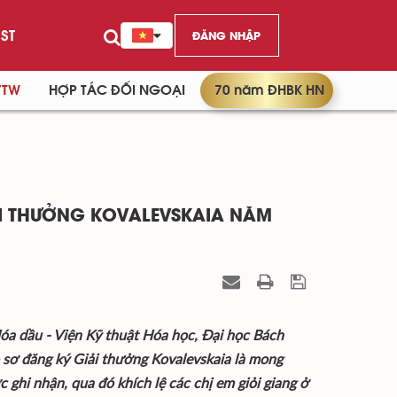
ST
ĐĂNG NHẬP
/TW
HỢP TÁC ĐỐI NGOẠI
70 năm ĐHBK HN
I THƯỞNG KOVALEVSKAIA NĂM
a dầu - Viện Kỹ thuật Hóa học, Đại học Bách
 sơ đăng ký Giải thưởng Kovalevskaia là mong
hi nhận, qua đó khích lệ các chị em giỏi giang ở