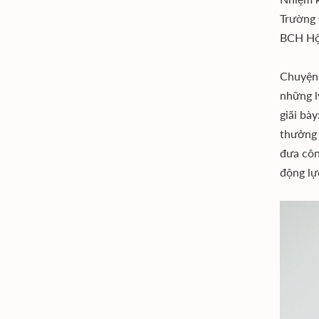
Trường 
BCH Hội
Chuyện 
những l
giãi bà
thưởng 
đưa côn
động lự