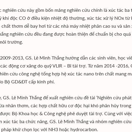
c nghiên cứu này gồm bốn mảng nghiên cứu chính là xúc tác ba t
lý khí độc CO ở điều kiện nhiệt độ thường, xúc tác xử lý NOx từ k
 chất thơm dễ bay hơi từ các nhà máy nhiệt phân cao su và sản x
ắng nghiên cứu đều đang được hoàn thiện để chuẩn bị cho quá t
môi trường.
2009-2013, GS. Lê Minh Thắng hướng dẫn các sinh viên, học viê
i các động cơ xăng do quỹ VLIR – Bỉ tài trợ. Từ năm 2014 -2016,
hiên cứu công nghệ tổng hợp hệ xúc tác nano trên chất mang m
 do Bộ GD&ĐT cấp kinh phí.
, GS. Lê Minh Thắng để xuất nghiên cứu đề tài ‘Nghiên cứu phát 
ứa nhân thơm, các hợp chất hữu cơ độc hại khó phân hủy trong k
à được Bộ Khoa học & Công nghệ phê duyệt tài trợ. Cùng với việc
n xúc tác ba chức năng, GS. Lê Minh Thắng và nhóm nghiên cứu 
 pháp khử chọn lọc với NH3 hoặc hydrocarbon.