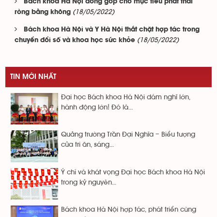
Bách khoa Hà Nội đóng góp cho mục tiêu phát thải
(18/05/2022)
ròng bằng không
Bách khoa Hà Nội và Y Hà Nội thắt chặt hợp tác trong
(18/05/2022)
chuyển đổi số và khoa học sức khỏe
TIN MỚI NHẤT
Đại học Bách khoa Hà Nội dám nghĩ lớn,
hành động lớn! Đó là...
Quảng trường Trần Đại Nghĩa – Biểu tượng
của tri ân, sáng...
Ý chí và khát vọng Đại học Bách khoa Hà Nội
trong kỷ nguyên...
Bách khoa Hà Nội hợp tác, phát triển cùng