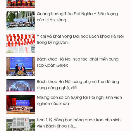
Quảng trường Trần Đại Nghĩa – Biểu tượng
của tri ân, sáng...
Ý chí và khát vọng Đại học Bách khoa Hà Nội
trong kỷ nguyên...
Bách khoa Hà Nội hợp tác, phát triển cùng
Tập đoàn Gelex
Bách khoa Hà Nội cùng phụ nữ Thủ đô ứng
dụng công nghệ, đổi...
Những con số ấn tượng tại Hội nghị sinh viên
nghiên cứu khoa...
Hơn 1 tỷ đồng học bổng được trao cho sinh
viên Bách Khoa Hà...