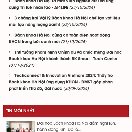
Bách khoa Hà Nội ra mắt Viện Nghiên cứu và Ứng
(24/10/2024)
dụng Trí tuệ nhân tạo - AI4LIFE
3 chàng trai Vật lý Bách khoa Hà Nội chế tạo vật liệu
(23/10/2024)
mới tạo năng lượng xanh!
Bách khoa Hà Nội củng cố toàn diện hoạt động
(21/10/2024)
KHCN trong bối cảnh mới
Thủ tướng Phạm Minh Chính dự và chúc mừng Đại học
Bách khoa Hà Nội khánh thành BK Smart - Tech Center
(01/10/2024)
Techconnect & Innovation Vietnam 2024: Thầy trò
Bách khoa Hà Nội ứng dụng KHCN - ĐMST góp phần
(30/09/2024)
phát triển Thủ đô, đất nước
TIN MỚI NHẤT
Đại học Bách khoa Hà Nội dám nghĩ lớn,
hành động lớn! Đó là...