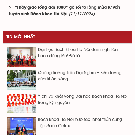
“Thầy giáo tổng đài 1080” gỡ rối tơ lòng mùa tư vấn
(11/11/2024)
tuyển sinh Bách khoa Hà Nội
TIN MỚI NHẤT
Đại học Bách khoa Hà Nội dám nghĩ lớn,
hành động lớn! Đó là...
Quảng trường Trần Đại Nghĩa – Biểu tượng
của tri ân, sáng...
Ý chí và khát vọng Đại học Bách khoa Hà Nội
trong kỷ nguyên...
Bách khoa Hà Nội hợp tác, phát triển cùng
Tập đoàn Gelex