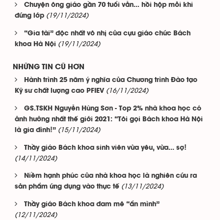
Chuyện ông giáo gần 70 tuổi vẫn… hồi hộp mỗi khi
(19/11/2024)
đứng lớp
“Gia tài” độc nhất vô nhị của cựu giáo chức Bách
(19/11/2024)
khoa Hà Nội
NHỮNG TIN CŨ HƠN
Hành trình 25 năm ý nghĩa của Chương trình Đào tạo
(16/11/2024)
Kỹ sư chất lượng cao PFIEV
GS.TSKH Nguyễn Hùng Sơn - Top 2% nhà khoa học có
ảnh hưởng nhất thế giới 2021: “Tôi gọi Bách khoa Hà Nội
(15/11/2024)
là gia đình!”
Thầy giáo Bách khoa sinh viên vừa yêu, vừa... sợ!
(14/11/2024)
Niềm hạnh phúc của nhà khoa học là nghiên cứu ra
(13/11/2024)
sản phẩm ứng dụng vào thực tế
Thầy giáo Bách khoa đam mê “ẩn mình”
(12/11/2024)