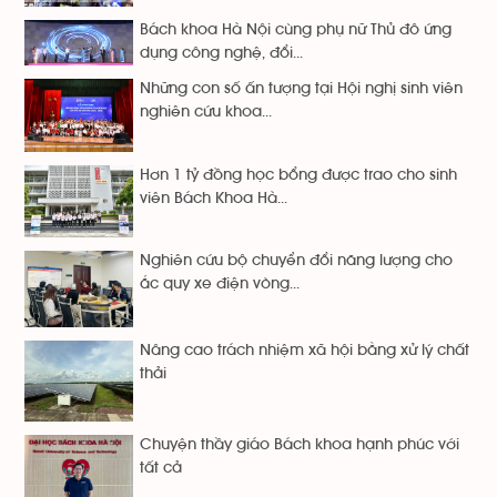
Bách khoa Hà Nội cùng phụ nữ Thủ đô ứng
dụng công nghệ, đổi...
Những con số ấn tượng tại Hội nghị sinh viên
nghiên cứu khoa...
Hơn 1 tỷ đồng học bổng được trao cho sinh
viên Bách Khoa Hà...
Nghiên cứu bộ chuyển đổi năng lượng cho
ắc quy xe điện vòng...
Nâng cao trách nhiệm xã hội bằng xử lý chất
thải
Chuyện thầy giáo Bách khoa hạnh phúc với
tất cả