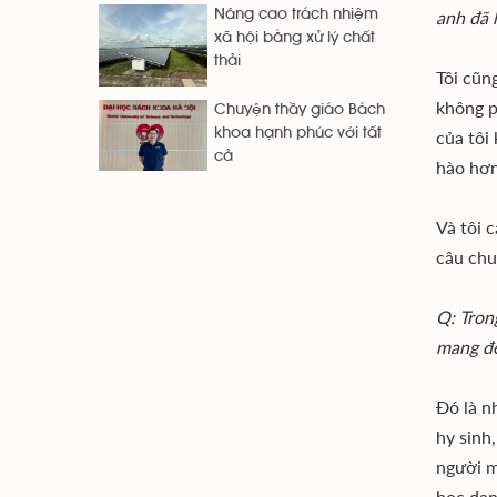
anh đã 
Nâng cao trách nhiệm
xã hội bằng xử lý chất
thải
Tôi cũn
không p
Chuyện thầy giáo Bách
khoa hạnh phúc với tất
của tôi
cả
hào hơn
Và tôi 
câu chu
Q: Tron
mang đế
Đó là n
hy sinh
người m
học dan