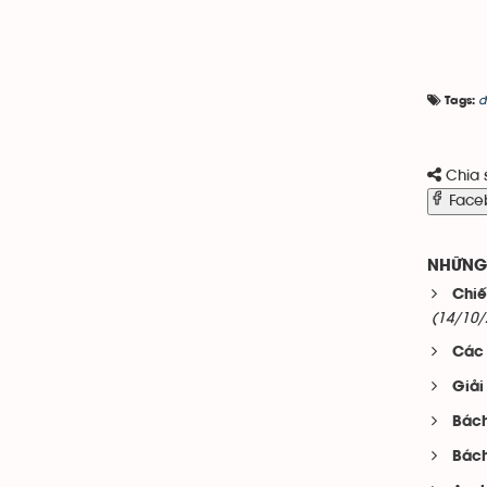
đ
Tags:
Chia 
Face
NHỮNG 
Chiế
(14/10/
Các 
Giải
Bách
Bách