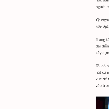
người m
Q: Ngoà
xây dựn
Trong tá
đại diễ
xây dựn
Tôi có 
hát cả 
xúc để 
vào tro