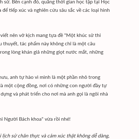
ch sử. Bên cạnh đó, quãng thời gian học tập tại Học
ể tiếp xúc và nghiên cứu sâu sắc về các loại hình
viết nên vở kịch mang tựa đề "Một khúc sử thi
u thuyết, tác phẩm này không chỉ là một câu
 trong lòng khán giả những giọt nước mắt, những
ỉ hưu, anh tự hào vì mình là một phần nhỏ trong
 là một cộng đồng, nơi có những con người đầy tự
ựng và phát triển cho nơi mà anh gọi là ngôi nhà
hi Người Bách khoa" vừa rồi nhé!
ại lịch sử chân thực và cảm xúc thật không dễ dàng,