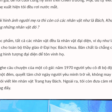
ẹ xuất hiện tôi đều rơi nước mắt.
i hình ảnh người mẹ ra thì còn có các nhân vật như là Bách, Kh
g những nhân vật đó ?
c phẩm, tất cả các nhân vật đều là nhân vật đại diện, ví dụ như l
n cho toàn bộ thầy giáo ở Đại học Bách khoa. Bản chất là chẳng 
g hình tượng đại diện để tôn vinh họ.
nghe câu chuyện của một cô gái: năm 1970 người yêu cô đi bộ đội
một đêm, quyết tâm chờ ngày người yêu mình trở về, không may 
tôi viết lên nhân vật Trang hay Bách. Ngoài ra, tôi còn đưa cảm n
ng đấy.