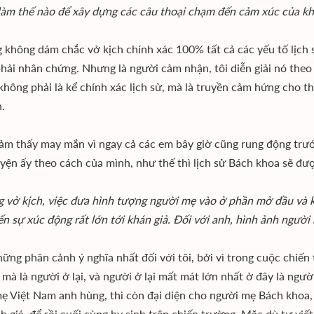
làm thế nào để xây dựng các câu thoại chạm đến cảm xúc của kh
g không dám chắc vở kịch chính xác 100% tất cả các yếu tố lịch s
hải nhân chứng. Nhưng là người cảm nhận, tôi diễn giải nó the
 không phải là kể chính xác lịch sử, mà là truyền cảm hứng cho th
.
cảm thấy may mắn vì ngay cả các em bây giờ cũng rung động trước
yện ấy theo cách của mình, như thế thì lịch sử Bách khoa sẽ đượ
g vở kịch, việc đưa hình tượng người mẹ vào ở phần mở đầu và kế
n sự xúc động rất lớn tới khán giả. Đối với anh, hình ảnh người
hững phân cảnh ý nghĩa nhất đối với tôi, bởi vì trong cuộc chiến
, mà là người ở lại, và người ở lại mất mát lớn nhất ở đây là ng
ẹ Việt Nam anh hùng, thì còn đại diện cho người mẹ Bách khoa, 
h giá, để rồi cuối cùng hy sinh trên chiến trường. Mặc dù tự viế