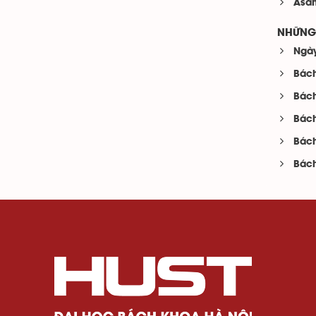
Asah
NHỮNG 
Ngày
Bách
Bách
Bách
Bách
Bách