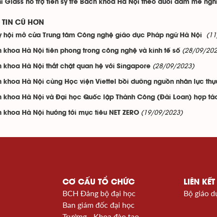
i Glass hỗ trợ tiến sỹ trẻ Bách khoa Hà Nội theo đuổi đam mê ngh
TIN CŨ HƠN
(11
 hội mở cửa Trung tâm Công nghệ giáo dục Pháp ngữ Hà Nội
(28/09/202
 khoa Hà Nội tiên phong trong công nghệ và kinh tế số
(28/09/2023)
 khoa Hà Nội thắt chặt quan hệ với Singapore
 khoa Hà Nội cùng Học viện Viettel bồi dưỡng nguồn nhân lực th
 khoa Hà Nội và Đại học Quốc lập Thành Công (Đài Loan) hợp tác
(19/09/2023)
 khoa Hà Nội hướng tới mục tiêu NET ZERO
CƠ CẤU TỔ CHỨC
LIÊN KẾT
BCH Đảng bộ đại học
Bộ giáo d
Ban giám đốc đại học
Trường - Khoa đào tạo