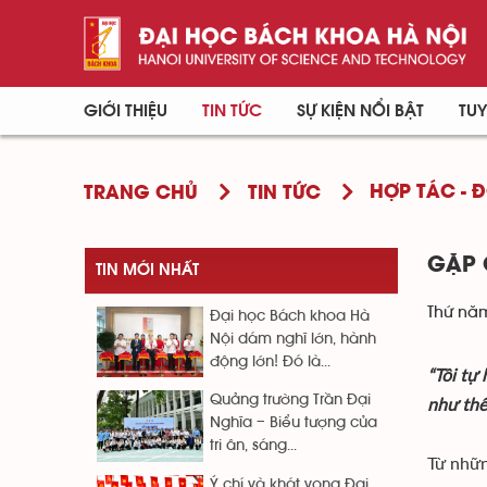
GIỚI THIỆU
TIN TỨC
SỰ KIỆN NỔI BẬT
TUY
HỢP TÁC - 
TRANG CHỦ
TIN TỨC
GẶP 
TIN MỚI NHẤT
Thứ năm
Đại học Bách khoa Hà
Nội dám nghĩ lớn, hành
động lớn! Đó là...
“Tôi tự
Quảng trường Trần Đại
như thế
Nghĩa – Biểu tượng của
tri ân, sáng...
Từ nhữn
Ý chí và khát vọng Đại