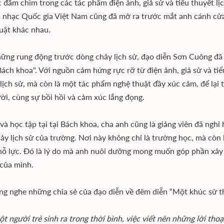
c đắm chìm trong các tác phẩm điện ảnh, giả sử và tiểu thuyết lị
 nhạc Quốc gia Việt Nam cũng đã mở ra trước mắt anh cánh cửa đ
uật khác nhau.
ững rung động trước dòng chảy lịch sử, đạo diễn Sơn Cuông đã 
ách khoa". Với nguồn cảm hứng rực rỡ từ điện ảnh, giả sử và tiể
lịch sử, mà còn là một tác phẩm nghệ thuật đầy xúc cảm, để lại
ười, cùng sự bồi hồi và cảm xúc lắng đọng.
 và học tập tại tại Bách khoa, cha anh cũng là giảng viên đã ngh
ảy lịch sử của trường. Nơi này không chỉ là trường học, mà còn
nỗ lực. Đó là lý do mà anh nuôi dưỡng mong muốn góp phần xây d
 của mình.
ng nghe những chia sẻ của đạo diễn về đêm diễn “Một khúc sử t
ột người trẻ sinh ra trong thời bình, việc viết nên những lời tho