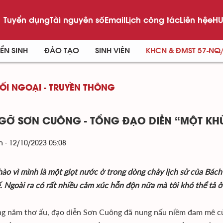
Tuyển dụng
Tài nguyên số
Email
Lịch công tác
Liên hệ
eHU
ỂN SINH
ĐÀO TẠO
SINH VIÊN
KHCN & ĐMST 57-NQ
ĐỐI NGOẠI - TRUYỀN THÔNG
GỠ SƠN CUÔNG - TỔNG ĐẠO DIỄN “MỘT KHÚ
 - 12/10/2023 05:08
 hào vì mình là một giọt nước ở trong dòng chảy lịch sử của Bá
. Ngoài ra có rất nhiều cảm xúc hỗn độn nữa mà tôi khó thể tả ở
g năm thơ ấu, đạo diễn Sơn Cuông đã nung nấu niềm đam mê của