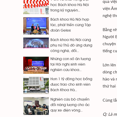
qua việ
học Bách khoa Hà Nội
viện Âm
trong kỷ nguyên...
nghệ th
Bách khoa Hà Nội hợp
tác, phát triển cùng Tập
Bằng nh
đoàn Gelex
Người B
Bách khoa Hà Nội cùng
chuyện 
phụ nữ Thủ đô ứng dụng
tiếng c
công nghệ, đổi...
Những con số ấn tượng
Lớn lên
tại Hội nghị sinh viên
nghiên cứu khoa...
dòng ch
hào và 
Hơn 1 tỷ đồng học bổng
được trao cho sinh viên
thứ hai
Bách Khoa Hà...
Cùng lắ
Nghiên cứu bộ chuyển
đổi năng lượng cho ắc
quy xe điện vòng...
Q: Là m