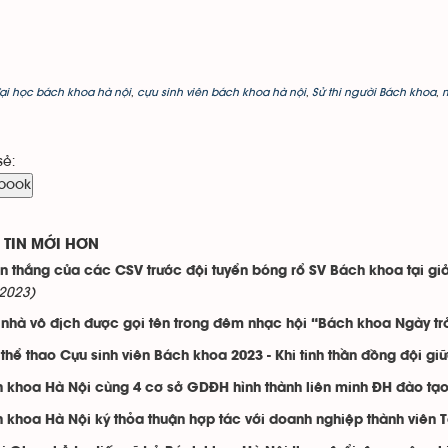
ại học bách khoa hà nội
,
cựu sinh viên bách khoa hà nội
,
Sử thi người Bách khoa
,
m
sẻ:
book
TIN MỚI HƠN
n thắng của các CSV trước đội tuyển bóng rổ SV Bách khoa tại giả
2023)
nhà vô địch được gọi tên trong đêm nhạc hội “Bách khoa Ngày tr
 thể thao Cựu sinh viên Bách khoa 2023 - Khi tinh thần đồng đội gi
 khoa Hà Nội cùng 4 cơ sở GDĐH hình thành liên minh ĐH đào tạo
 khoa Hà Nội ký thỏa thuận hợp tác với doanh nghiệp thành viên