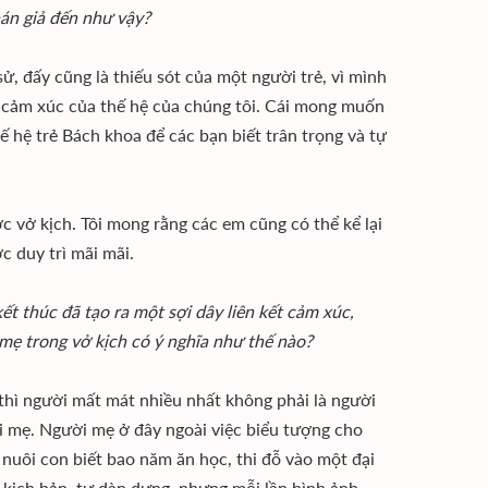
án giả đến như vậy?
ử, đấy cũng là thiếu sót của một người trẻ, vì mình
o cảm xúc của thế hệ của chúng tôi. Cái mong muốn
ế hệ trẻ Bách khoa để các bạn biết trân trọng và tự
 vở kịch. Tôi mong rằng các em cũng có thể kể lại
c duy trì mãi mãi.
t thúc đã tạo ra một sợi dây liên kết cảm xúc,
 mẹ trong vở kịch có ý nghĩa như thế nào?
 thì người mất mát nhiều nhất không phải là người
ười mẹ. Người mẹ ở đây ngoài việc biểu tượng cho
nuôi con biết bao năm ăn học, thi đỗ vào một đại
t kịch bản, tự dàn dựng, nhưng mỗi lần hình ảnh