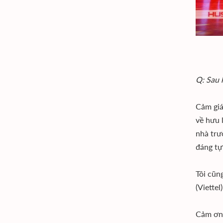
Q: Sau 
Cảm giác
về hưu 
nhà trư
đáng tự
Tôi cũn
(Viette
Cảm ơn 