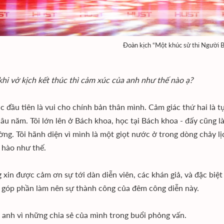
Đoàn kịch “Một khúc sử thi Người 
khi vở kịch kết thúc thì cảm xúc của anh như thế nào ạ?
 đầu tiên là vui cho chính bản thân mình. Cảm giác thứ hai là tự 
lâu năm. Tôi lớn lên ở Bách khoa, học tại Bách khoa - đấy cũng l
ờng. Tôi hãnh diện vì mình là một giọt nước ở trong dòng chảy 
 hào như thế.
g xin được cảm ơn sự tới dàn diễn viên, các khán giả, và đặc bi
l) góp phần làm nên sự thành công của đêm công diễn này.
anh vì những chia sẻ của mình trong buổi phỏng vấn.