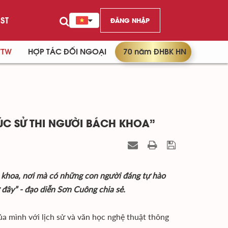
ST
ĐĂNG NHẬP
/TW
HỢP TÁC ĐỐI NGOẠI
70 năm ĐHBK HN
C SỬ THI NGƯỜI BÁCH KHOA”
ch khoa, nơi mà có những con người đáng tự hào
 đây” - đạo diễn Sơn Cuông chia sẻ.
 mình với lịch sử và văn học nghệ thuật thông