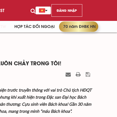
ST
ĐĂNG NHẬP
/TW
HỢP TÁC ĐỐI NGOẠI
70 năm ĐHBK HN
LUÔN CHẢY TRONG TÔI!
iện trước truyền thông với vai trò Chủ tịch HĐQT
nhưng khi xuất hiện trong Đặc san Đại học Bách
hân thương: Cựu sinh viên Bách khoa! Gần 30 năm
khoa, mang trong mình “máu Bách khoa”.