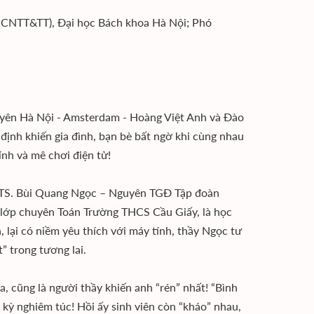
g CNTT&TT), Đại học Bách khoa Hà Nội; Phó
yên Hà Nội - Amsterdam - Hoàng Việt Anh và Đào
ịnh khiến gia đình, bạn bè bất ngờ khi cùng nhau
ính và mê chơi điện tử!
à TS. Bùi Quang Ngọc – Nguyên TGĐ Tập đoàn
 lớp chuyên Toán Trường THCS Cầu Giấy, là học
 lại có niềm yêu thích với máy tính, thầy Ngọc tư
” trong tương lai.
, cũng là người thầy khiến anh “rén” nhất! “Bình
 kỳ nghiêm túc! Hồi ấy sinh viên còn “kháo” nhau,