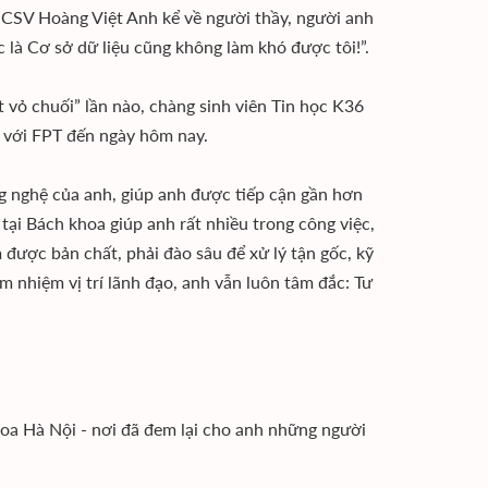
– CSV Hoàng Việt Anh kể về người thầy, người anh
 là Cơ sở dữ liệu cũng không làm khó được tôi!”.
 vỏ chuối” lần nào, chàng sinh viên Tin học K36
ó với FPT đến ngày hôm nay.
 nghệ của anh, giúp anh được tiếp cận gần hơn
 tại Bách khoa giúp anh rất nhiều trong công việc,
m được bản chất, phải đào sâu để xử lý tận gốc, kỹ
m nhiệm vị trí lãnh đạo, anh vẫn luôn tâm đắc: Tư
hoa Hà Nội - nơi đã đem lại cho anh những người