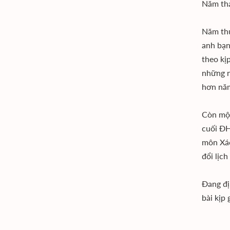
Năm thá
Năm thứ
anh bạn
theo kị
những n
hơn nă
Còn một
cuối ĐH
môn Xác
đổi lịch
Đang đị
bài kịp