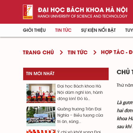
GIỚI THIỆU
TIN TỨC
SỰ KIỆN NỔI BẬT
TUY
HỢP TÁC - 
TRANG CHỦ
TIN TỨC
CHỦ 
TIN MỚI NHẤT
Thứ năm
Đại học Bách khoa Hà
Nội dám nghĩ lớn, hành
động lớn! Đó là...
Là gươn
Quảng trường Trần Đại
hai đơn
Nghĩa – Biểu tượng của
khoa Hà
tri ân, sáng...
sau khi
Ý chí và khát vọng Đại