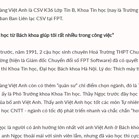
ng Việt Anh là CSV K36 Lớp Tin B, Khoa Tin học (nay là Trườn
ban Ban Liên lạc CSV tại FPT.
 học từ Bách khoa giúp tôi rất nhiều trong công việc”
trước, năm 1991, 2 cậu học sinh chuyên Hoá Trường THPT Chu
ng (hiện là Giám đốc Chuyển đổi số FPT Software) đã có quyết đ
 thi Khoa Tin học, Đại học Bách khoa Hà Nội. Lý do: Thích máy t
ng Việt Anh còn có thêm “quân sư” chỉ điểm chọn ngành, đó l
i ấy là Phó Trưởng khoa Khoa Tin học. Thầy Ngọc trước đây học
của bố anh Việt Anh. Thấy anh Việt Anh học tốt các môn Tự nhiên,
 học CNTT - ngành có tốc độ phát triển nhanh và chắc chắn “hot
ọc là người có ảnh hưởng lớn nhất với anh Việt Anh ở Bách khoa
 anh Ngọc thoải mái với sinh viên lắm, nhưng đã vào học thì cực