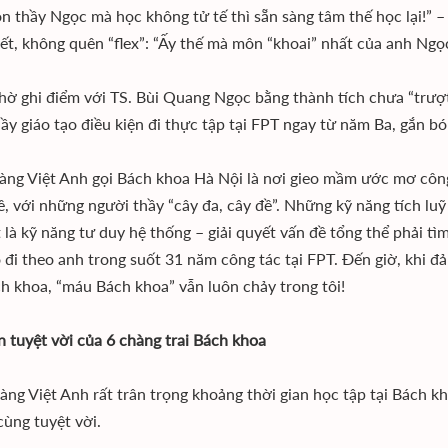
n thầy Ngọc mà học không tử tế thì sẵn sàng tâm thế học lại!” 
iết, không quên “flex”: “Ấy thế mà môn “khoai” nhất của anh Ngọc
nhờ ghi điểm với TS. Bùi Quang Ngọc bằng thành tích chưa “trượt
ầy giáo tạo điều kiện đi thực tập tại FPT ngay từ năm Ba, gắn b
ng Việt Anh gọi Bách khoa Hà Nội là nơi gieo mầm ước mơ công
ề, với những người thầy “cây đa, cây đề”. Những kỹ năng tích luỹ
t là kỹ năng tư duy hệ thống – giải quyết vấn đề tổng thể phải tì
 đi theo anh trong suốt 31 năm công tác tại FPT. Đến giờ, khi đả
h khoa, “máu Bách khoa” vẫn luôn chảy trong tôi!
n tuyệt vời của 6 chàng trai Bách khoa
ng Việt Anh rất trân trọng khoảng thời gian học tập tại Bách k
cùng tuyệt vời.