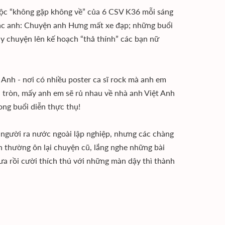
thuộc “không gặp không về” của 6 CSV K36 mỗi sáng
 các anh: Chuyện anh Hưng mất xe đạp; những buổi
 chuyện lên kế hoạch “thả thính” các bạn nữ
 Anh - nơi có nhiều poster ca sĩ rock mà anh em
tròn, mấy anh em sẽ rủ nhau về nhà anh Việt Anh
ng buổi diễn thực thụ!
người ra nước ngoài lập nghiệp, nhưng các chàng
ẫn thường ôn lại chuyện cũ, lắng nghe những bài
ưa rồi cười thích thú với những màn dậy thì thành