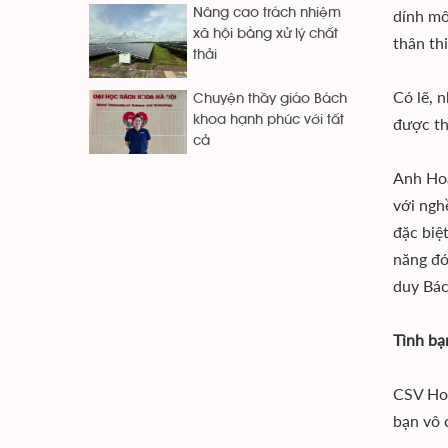
dính mô
Nâng cao trách nhiệm
xã hội bằng xử lý chất
thân th
thải
Có lẽ, 
Chuyện thầy giáo Bách
khoa hạnh phúc với tất
được th
cả
Anh Hoà
với ngh
đặc biệ
năng đó
duy Bác
Tình bạ
CSV Hoà
bạn vô 