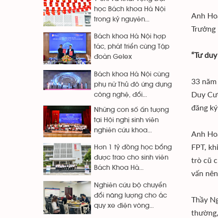
học Bách khoa Hà Nội
Anh Hoà
trong kỷ nguyên...
Trưởng 
Bách khoa Hà Nội hợp
tác, phát triển cùng Tập
“Tư duy
đoàn Gelex
Bách khoa Hà Nội cùng
33 năm 
phụ nữ Thủ đô ứng dụng
Duy Cườ
công nghệ, đổi...
đăng ký
Những con số ấn tượng
tại Hội nghị sinh viên
nghiên cứu khoa...
Anh Hoà
FPT, kh
Hơn 1 tỷ đồng học bổng
được trao cho sinh viên
trò cũ 
Bách Khoa Hà...
vấn nên
Nghiên cứu bộ chuyển
đổi năng lượng cho ắc
Thầy Ng
quy xe điện vòng...
thường,