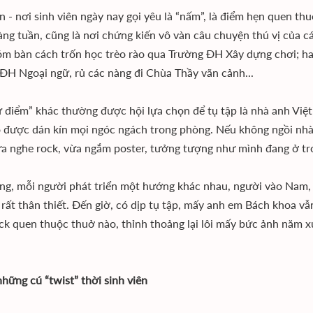
n - nơi sinh viên ngày nay gọi yêu là “nấm”, là điểm hẹn quen 
àng tuần, cũng là nơi chứng kiến vô vàn câu chuyện thú vị của
m bàn cách trốn học trèo rào qua Trường ĐH Xây dựng chơi; hay
ĐH Ngoại ngữ, rủ các nàng đi Chùa Thầy vãn cảnh...
 điểm” khác thường được hội lựa chọn để tụ tập là nhà anh Việt
được dán kín mọi ngóc ngách trong phòng. Nếu không ngồi nhà 
ừa nghe rock, vừa ngắm poster, tưởng tượng như mình đang ở tro
ng, mỗi người phát triển một hướng khác nhau, người vào Nam, 
n rất thân thiết. Đến giờ, có dịp tụ tập, mấy anh em Bách khoa v
ck quen thuộc thuở nào, thỉnh thoảng lại lôi mấy bức ảnh năm x
những cú “twist” thời sinh viên