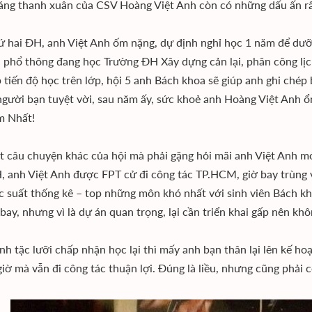
ng thanh xuân của CSV Hoàng Việt Anh còn có những dấu ấn rấ
 hai ĐH, anh Việt Anh ốm nặng, dự định nghỉ học 1 năm để dưỡn
 phổ thông đang học Trường ĐH Xây dựng cản lại, phân công lịc
p tiến độ học trên lớp, hội 5 anh Bách khoa sẽ giúp anh ghi chép
gười bạn tuyệt vời, sau năm ấy, sức khoẻ anh Hoàng Việt Anh ổn đ
m Nhất!
 câu chuyện khác của hội mà phải gặng hỏi mãi anh Việt Anh mới 
, anh Việt Anh được FPT cử đi công tác TP.HCM, giờ bay trùng vớ
 suất thống kê – top những môn khó nhất với sinh viên Bách khoa
 bay, nhưng vì là dự án quan trọng, lại cần triển khai gấp nên khô
nh tặc lưỡi chấp nhận học lại thì mấy anh bạn thân lại lên kế ho
 giờ mà vẫn đi công tác thuận lợi. Đúng là liều, nhưng cũng phải 