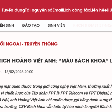
Tuyển dụng
Tài nguyên số
Email
Lịch công tác
Liên hệ
eHU
ỂN SINH
ĐÀO TẠO
SINH VIÊN
KHCN & ĐMST 57-NQ
ĐỐI NGOẠI - TRUYỀN THÔNG
TỊCH HOÀNG VIỆT ANH: “MÁU BÁCH KHOA” 
 - 13/02/2025 20:00
g mặt quen thuộc trong giới công nghệ Việt Nam, thường xuất h
 vị chiến lược của Tập đoàn FPT là FPT Telecom và FPT Digital, 
 Nội, anh Hoàng Việt Anh chỉ muốn được gọi bằng danh xưng t
 ra trường, CSV Bách khoa vẫn luôn tự hào mình là người Bách 