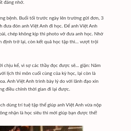
t đáng nhớ.
g bệnh. Buổi tối trước ngày lên trường gửi đơn, 3
h đưa đón anh Việt Anh đi học. Để anh Việt Anh
 bài, chép không kịp thì photo vở đưa anh học. Nhờ
ịnh trở lại, còn kết quả học tập thì... vượt trội
chịu kể, vì sợ các thầy đọc được sẽ... giận: Năm
i lịch thi môn cuối cùng của kỳ học, lại còn là
. Anh Việt Anh trình bày lý do với lãnh đạo xin
ng điều chỉnh thời gian đi lại được.
ạch dùng trí tuệ tập thể giúp anh Việt Anh vừa nộp
công nhận là học siêu thì mới giúp bạn được thế!