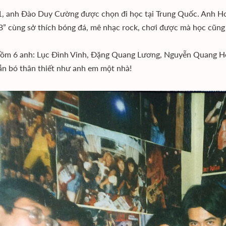
1, anh Đào Duy Cường được chọn đi học tại Trung Quốc. Anh Hoà
B” cùng sở thích bóng đá, mê nhạc rock, chơi được mà học cũng r
m 6 anh: Lục Đình Vinh, Đặng Quang Lương, Nguyễn Quang Hò
ắn bó thân thiết như anh em một nhà!