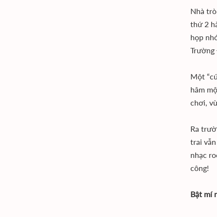
Nhà trò
thứ 2 h
họp nhó
Trường 
Một “cứ
hâm mộ 
chơi, v
Ra trườ
trai vẫ
nhạc ro
công!
Bật mí 