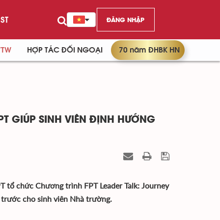
ST
ĐĂNG NHẬP
/TW
HỢP TÁC ĐỐI NGOẠI
70 năm ĐHBK HN
T GIÚP SINH VIÊN ĐỊNH HƯỚNG
T tổ chức Chương trình FPT Leader Talk: Journey
 trước cho sinh viên Nhà trường.