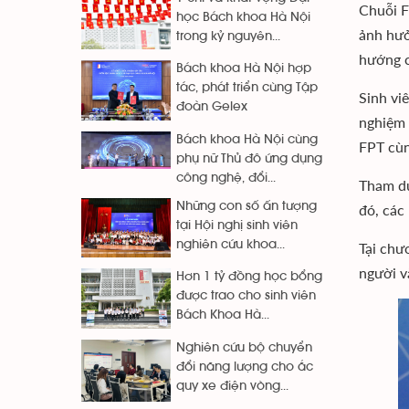
Chuỗi F
học Bách khoa Hà Nội
ảnh hưở
trong kỷ nguyên...
hướng c
Bách khoa Hà Nội hợp
tác, phát triển cùng Tập
Sinh vi
đoàn Gelex
nghiệm 
Bách khoa Hà Nội cùng
FPT cùn
phụ nữ Thủ đô ứng dụng
công nghệ, đổi...
Tham dự
Những con số ấn tượng
đó, các
tại Hội nghị sinh viên
nghiên cứu khoa...
Tại chư
người v
Hơn 1 tỷ đồng học bổng
được trao cho sinh viên
Bách Khoa Hà...
Nghiên cứu bộ chuyển
đổi năng lượng cho ắc
quy xe điện vòng...