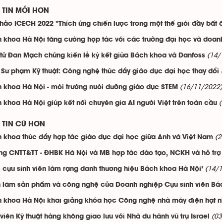
TIN MỚI HƠN
thảo ICECH 2022 "Thích ứng chiến lược trong một thế giới đầy bất 
 khoa Hà Nội tăng cường hợp tác với các trường đại học và doan
(14/
 tử Đan Mạch chứng kiến lễ ký kết giữa Bách khoa và Danfoss
 Sư phạm Kỹ thuật: Công nghệ thúc đẩy giáo dục đại học thay đổi
(16/11/2022
 khoa Hà Nội - môi trường nuôi dưỡng giáo dục STEM
 khoa Hà Nội giúp kết nối chuyên gia AI người Việt trên toàn cầu
TIN CŨ HƠN
(
 khoa thúc đẩy hợp tác giáo dục đại học giữa Anh và Việt Nam
ng CNTT&TT - ĐHBK Hà Nội và MB hợp tác đào tạo, NCKH và hỗ trợ 
(14/
 cựu sinh viên làm rạng danh thương hiệu Bách khoa Hà Nội’
n lãm sản phẩm và công nghệ của Doanh nghiệp Cựu sinh viên Bá
 khoa Hà Nội khai giảng khóa học Công nghệ nhà máy điện hạt 
(0
 viên Kỹ thuật hàng không giao lưu với Nhà du hành vũ trụ Israel