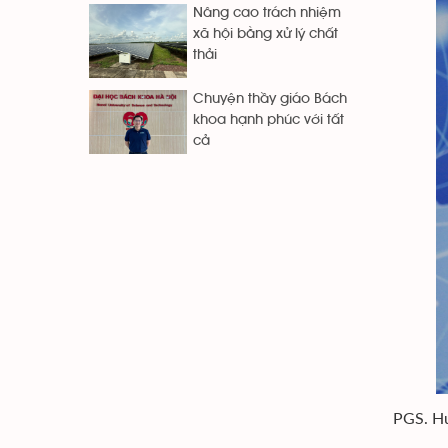
Nâng cao trách nhiệm
xã hội bằng xử lý chất
thải
Chuyện thầy giáo Bách
khoa hạnh phúc với tất
cả
PGS. Hu