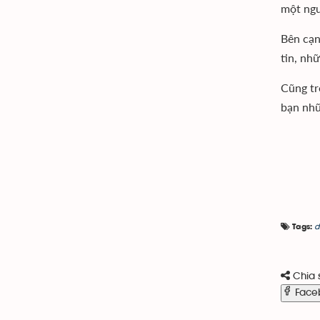
một ngư
Bên cạn
tin, nh
Cũng tr
bạn nhữ
d
Tags:
Chia 
Face