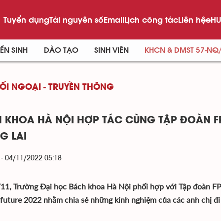
Tuyển dụng
Tài nguyên số
Email
Lịch công tác
Liên hệ
eHU
ỂN SINH
ĐÀO TẠO
SINH VIÊN
KHCN & ĐMST 57-NQ
ĐỐI NGOẠI - TRUYỀN THÔNG
 KHOA HÀ NỘI HỢP TÁC CÙNG TẬP ĐOÀN FP
G LAI
 - 04/11/2022 05:18
11, Trường Đại học Bách khoa Hà Nội phối hợp với Tập đoàn FP
 future 2022 nhằm chia sẻ những kinh nghiệm của các anh chị đi