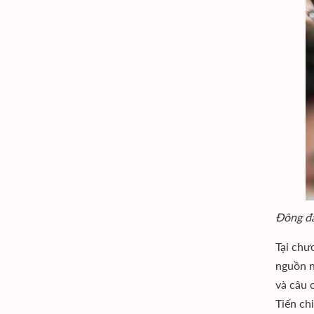
Đông đả
Tại chư
nguồn n
và câu 
Tiến ch