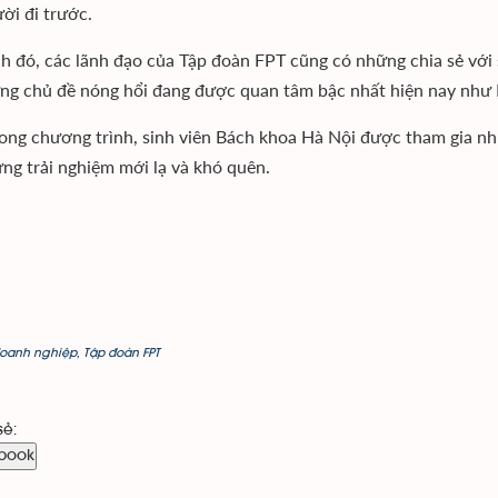
ời đi trước.
h đó, các lãnh đạo của Tập đoàn FPT cũng có những chia sẻ với
ững chủ đề nóng hổi đang được quan tâm bậc nhất hiện nay như 
ong chương trình, sinh viên Bách khoa Hà Nội được tham gia nhữ
ng trải nghiệm mới lạ và khó quên.
oanh nghiệp
,
Tập đoàn FPT
sẻ:
book