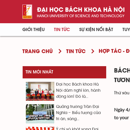
GIỚI THIỆU
TIN TỨC
SỰ KIỆN NỔI BẬT
TUY
HỢP TÁC - 
TRANG CHỦ
TIN TỨC
BÁCH
TIN MỚI NHẤT
TƯƠN
Đại học Bách khoa Hà
Nội dám nghĩ lớn, hành
Thứ sáu
động lớn! Đó là...
Quảng trường Trần Đại
Ngày 4/
Nghĩa – Biểu tượng của
to your
tri ân, sáng...
Ý chí và khát vọng Đại