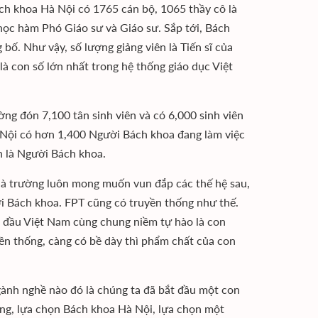
h khoa Hà Nội có 1765 cán bộ, 1065 thầy cô là
ó học hàm Phó Giáo sư và Giáo sư. Sắp tới, Bách
ố. Như vậy, số lượng giảng viên là Tiến sĩ của
à con số lớn nhất trong hệ thống giáo dục Việt
ng đón 7,100 tân sinh viên và có 6,000 sinh viên
 Nội có hơn 1,400 Người Bách khoa đang làm việc
n là Người Bách khoa.
à trường luôn mong muốn vun đắp các thế hệ sau,
ời Bách khoa. FPT cũng có truyền thống như thế.
 đầu Việt Nam cùng chung niềm tự hào là con
yền thống, càng có bề dày thì phẩm chất của con
gành nghề nào đó là chúng ta đã bắt đầu một con
ông, lựa chọn Bách khoa Hà Nội, lựa chọn một