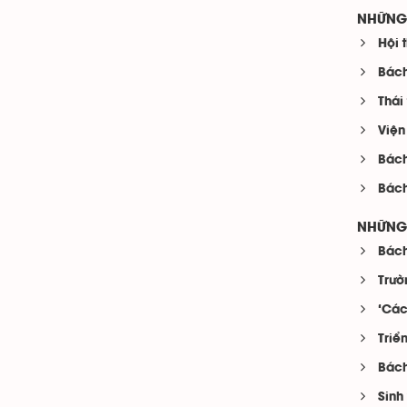
NHỮNG 
Hội 
Bách
Thái
Viện
Bách
Bách
NHỮNG 
Bách
Trườ
‘Các
Triể
Bách
Sinh