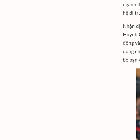
ngành đ
hệ đi t
Nhận đị
Huỳnh Q
động và
động ch
bè bạn 