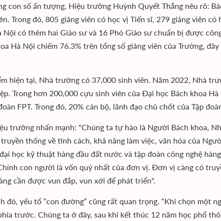
g con số ấn tượng, Hiệu trưởng Huỳnh Quyết Thắng nêu rõ: Bác
iên. Trong đó, 805 giảng viên có học vị Tiến sĩ, 279 giảng viên c
 Nội có thêm hai Giáo sư và 16 Phó Giáo sư chuẩn bị được công b
oa Hà Nội chiếm 76.3% trên tổng số giảng viên của Trường, đây l
ểm hiện tại, Nhà trường có 37,000 sinh viên. Năm 2022, Nhà trườ
iệp. Trong hơn 200,000 cựu sinh viên của Đại học Bách khoa Hà
 đoàn FPT. Trong đó, 20% cán bộ, lãnh đạo chủ chốt của Tập đoà
ệu trưởng nhấn mạnh: "Chúng ta tự hào là Người Bách khoa, Nh
i truyền thống về tính cách, khả năng làm việc, văn hóa của Ngư
đại học kỹ thuật hàng đầu đất nước và tập đoàn công nghệ hàng
Chính con người là vốn quý nhất của đơn vị. Đơn vị càng có tru
àng cần được vun đắp, vun xới để phát triển".
h đó, yếu tố “con đường” cũng rất quan trọng. “Khi chọn một n
hía trước. Chúng ta ở đây, sau khi kết thúc 12 năm học phổ th