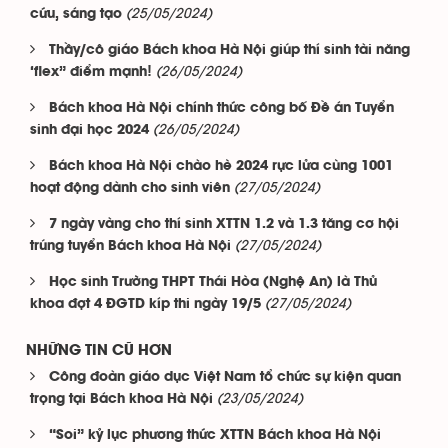
(25/05/2024)
cứu, sáng tạo
Thầy/cô giáo Bách khoa Hà Nội giúp thí sinh tài năng
(26/05/2024)
‘flex” điểm mạnh!
Bách khoa Hà Nội chính thức công bố Đề án Tuyển
(26/05/2024)
sinh đại học 2024
Bách khoa Hà Nội chào hè 2024 rực lửa cùng 1001
(27/05/2024)
hoạt động dành cho sinh viên
7 ngày vàng cho thí sinh XTTN 1.2 và 1.3 tăng cơ hội
(27/05/2024)
trúng tuyển Bách khoa Hà Nội
Học sinh Trường THPT Thái Hòa (Nghệ An) là Thủ
(27/05/2024)
khoa đợt 4 ĐGTD kíp thi ngày 19/5
NHỮNG TIN CŨ HƠN
Công đoàn giáo dục Việt Nam tổ chức sự kiện quan
(23/05/2024)
trọng tại Bách khoa Hà Nội
“Soi” kỷ lục phương thức XTTN Bách khoa Hà Nội