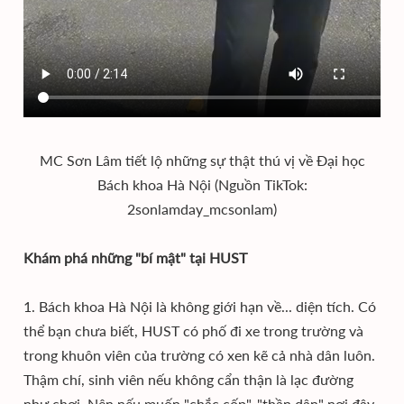
MC Sơn Lâm tiết lộ những sự thật thú vị về Đại học
Bách khoa Hà Nội (Nguồn TikTok:
2sonlamday_mcsonlam)
Khám phá những "bí mật" tại HUST
1. Bách khoa Hà Nội là không giới hạn về... diện tích. Có
thể bạn chưa biết, HUST có phố đi xe trong trường và
trong khuôn viên của trường có xen kẽ cả nhà dân luôn.
Thậm chí, sinh viên nếu không cẩn thận là lạc đường
như chơi. Nên nếu muốn "chắc cốp", "thần dân" nơi đây