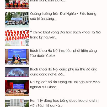
hành động lớn! Đó là...
Quảng trường Trần Đại Nghĩa – Biểu tượng
của tri ân, sáng...
Ý chí và khát vọng Đại học Bách khoa Hà Nội
trong kỷ nguyên...
Bách khoa Hà Nội hợp tác, phát triển cùng
Tập đoàn Gelex
Bách khoa Hà Nội cùng phụ nữ Thủ đô ứng
dụng công nghệ, đổi...
Những con số ấn tượng tại Hội nghị sinh viên
nghiên cứu khoa...
Hơn 1 tỷ đồng học bổng được trao cho sinh
viên Bách Khoa Hà...