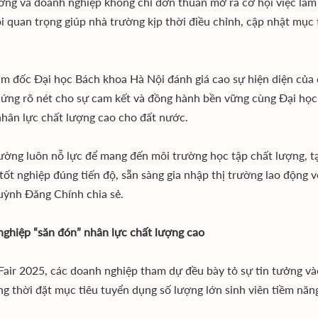
ờng và doanh nghiệp không chỉ đơn thuần mở ra cơ hội việc làm c
i quan trọng giúp nhà trường kịp thời điều chỉnh, cập nhật mục 
m đốc Đại học Bách khoa Hà Nội đánh giá cao sự hiện diện của c
ứng rõ nét cho sự cam kết và đồng hành bền vững cùng Đại học 
hân lực chất lượng cao cho đất nước.
ường luôn nỗ lực để mang đến môi trường học tập chất lượng, tạo 
 tốt nghiệp đúng tiến độ, sẵn sàng gia nhập thị trường lao động 
ỳnh Đăng Chính chia sẻ.
ghiệp “săn đón” nhân lực chất lượng cao
 Fair 2025, các doanh nghiệp tham dự đều bày tỏ sự tin tưởng v
ng thời đặt mục tiêu tuyển dụng số lượng lớn sinh viên tiềm năng