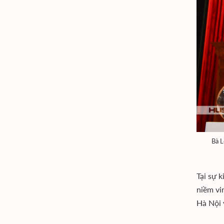
Bà L
Tại sự 
niềm vi
Hà Nội 