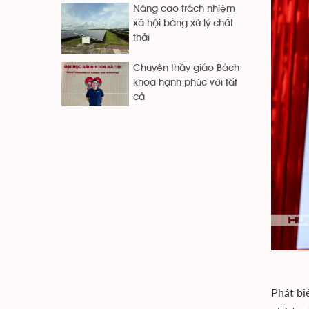
Nâng cao trách nhiệm
xã hội bằng xử lý chất
thải
Chuyện thầy giáo Bách
khoa hạnh phúc với tất
cả
Phát bi