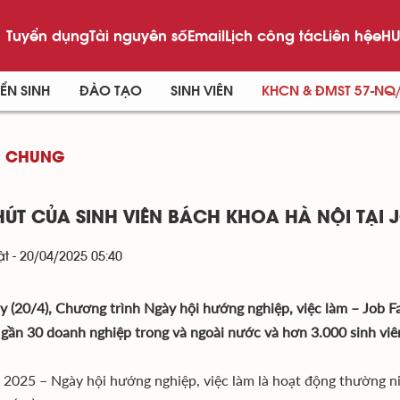
Tuyển dụng
Tài nguyên số
Email
Lịch công tác
Liên hệ
eHU
ỂN SINH
ĐÀO TẠO
SINH VIÊN
KHCN & ĐMST 57-NQ
G CHUNG
HÚT CỦA SINH VIÊN BÁCH KHOA HÀ NỘI TẠI J
t - 20/04/2025 05:40
y (20/4), Chương trình Ngày hội hướng nghiệp, việc làm – Job Fa
 gần 30 doanh nghiệp trong và ngoài nước và hơn 3.000 sinh vi
r 2025 – Ngày hội hướng nghiệp, việc làm là hoạt động thường 