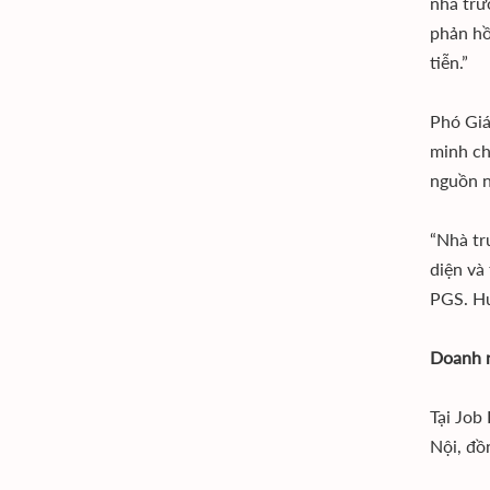
nhà trư
phản hồ
tiễn.”
Phó Giá
minh ch
nguồn n
“Nhà tr
diện và
PGS. Hu
Doanh n
Tại Job
Nội, đồ