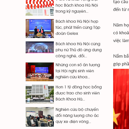
tạo cầu
học Bách khoa Hà Nội
đến từ 
trong kỷ nguyên...
Bách khoa Hà Nội hợp
Năm học
tác, phát triển cùng Tập
có khoả
đoàn Gelex
việc là
Bách khoa Hà Nội cùng
phụ nữ Thủ đô ứng dụng
Nắm bắt
công nghệ, đổi...
góp phầ
Những con số ấn tượng
tại Hội nghị sinh viên
nghiên cứu khoa...
Hơn 1 tỷ đồng học bổng
được trao cho sinh viên
Bách Khoa Hà...
Nghiên cứu bộ chuyển
đổi năng lượng cho ắc
quy xe điện vòng...