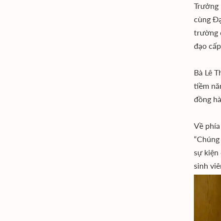
Trưởng 
cùng Đạ
trường 
đạo cấp
Bà Lê T
tiềm nă
đồng hà
Về phía
“Chúng 
sự kiện
sinh vi