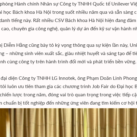
phòng Hành chính Nhân sự Công ty TNHH Quốc tế Unilever Việt
i học Bách khoa Hà Nội trong suốt nhiều năm qua và sẵn sàng 
danh tiếng này. Rất nhiều CSV Bách khoa Hà Nội hiện đang đảm nh
 cao, chuyên gia công nghệ, quản lý dự án đến kỹ sư vận hành n
hị Diễm Hằng cũng bày tỏ kỳ vọng thông qua sự kiện lần này, Un
ng – những sinh viên xuất sắc, giàu nhiệt huyết và sáng tạo để ti
nh cùng công ty trên hành trình đổi mới và phát triển bền vững.
 đại diện Công ty TNHH LG Innotek, ông Phạm Doãn Linh Phong 
tôi luôn ưu tiên tham gia các chương trình Job Fair do Đại học 
 chiến lược trong năm, đóng vai trò quan trọng trong việc tiếp 
ên chuẩn bị tốt nghiệp đến những ứng viên đang tìm kiếm cơ hội 