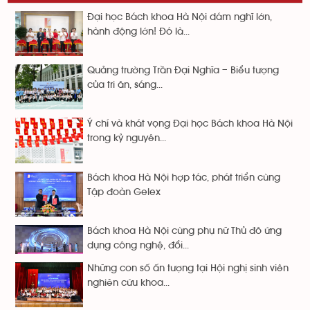
Đại học Bách khoa Hà Nội dám nghĩ lớn,
hành động lớn! Đó là...
Quảng trường Trần Đại Nghĩa – Biểu tượng
của tri ân, sáng...
Ý chí và khát vọng Đại học Bách khoa Hà Nội
trong kỷ nguyên...
Bách khoa Hà Nội hợp tác, phát triển cùng
Tập đoàn Gelex
Bách khoa Hà Nội cùng phụ nữ Thủ đô ứng
dụng công nghệ, đổi...
Những con số ấn tượng tại Hội nghị sinh viên
nghiên cứu khoa...