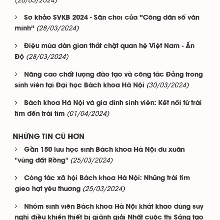
(26/03/2024)
Sơ khảo SVKB 2024 - Sân chơi của “Công dân số văn
(28/03/2024)
minh”
Điệu múa dân gian thắt chặt quan hệ Việt Nam - Ấn
(28/03/2024)
Độ
Nâng cao chất lượng đào tạo và công tác Đảng trong
(30/03/2024)
sinh viên tại Đại học Bách khoa Hà Nội
Bách khoa Hà Nội và gia đình sinh viên: Kết nối từ trái
(01/04/2024)
tim đến trái tim
NHỮNG TIN CŨ HƠN
Gần 150 lưu học sinh Bách khoa Hà Nội du xuân
(25/03/2024)
"vùng đất Rồng"
Công tác xã hội Bách khoa Hà Nội: Những trái tim
(25/03/2024)
gieo hạt yêu thương
Nhóm sinh viên Bách khoa Hà Nội khát khao dùng suy
nghĩ điều khiển thiết bị giành giải Nhất cuộc thi Sáng tạo