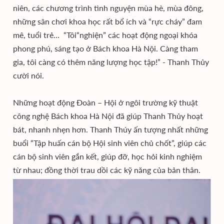
niên, các chương trình tình nguyện mùa hè, mùa đông,
những sân chơi khoa học rất bổ ích và “rực cháy” đam
mê, tuổi trẻ… “Tôi“nghiện” các hoạt động ngoại khóa
phong phú, sáng tạo ở Bách khoa Hà Nội. Càng tham
gia, tôi càng có thêm năng lượng học tập!” - Thanh Thủy
cười nói.
Những hoạt động Đoàn – Hội ở ngôi trường kỹ thuật
công nghệ Bách khoa Hà Nội đã giúp Thanh Thủy hoạt
bát, nhanh nhẹn hơn. Thanh Thúy ấn tượng nhất những
buổi “Tập huấn cán bộ Hội sinh viên chủ chốt”, giúp các
cán bộ sinh viên gắn kết, giúp đỡ, học hỏi kinh nghiệm
từ nhau; đồng thời trau dồi các kỹ năng của bản thân.