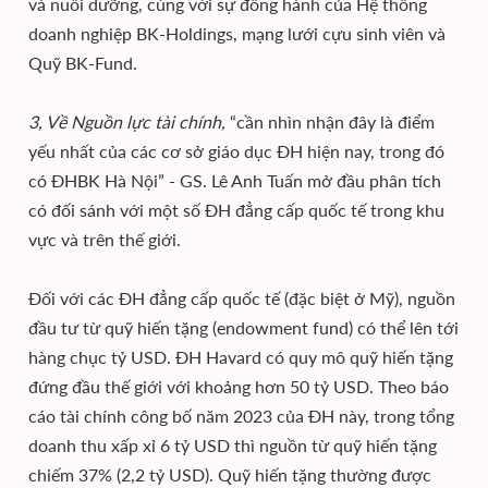
và nuôi dưỡng, cùng với sự đồng hành của Hệ thống
doanh nghiệp BK-Holdings, mạng lưới cựu sinh viên và
Quỹ BK-Fund.
3, Về Nguồn lực tài chính,
“cần nhìn nhận đây là điểm
yếu nhất của các cơ sở giáo dục ĐH hiện nay, trong đó
có ĐHBK Hà Nội” - GS. Lê Anh Tuấn mở đầu phân tích
có đối sánh với một số ĐH đẳng cấp quốc tế trong khu
vực và trên thế giới.
Đối với các ĐH đẳng cấp quốc tế (đặc biệt ở Mỹ), nguồn
đầu tư từ quỹ hiến tặng (endowment fund) có thể lên tới
hàng chục tỷ USD. ĐH Havard có quy mô quỹ hiến tặng
đứng đầu thế giới với khoảng hơn 50 tỷ USD. Theo báo
cáo tài chính công bố năm 2023 của ĐH này, trong tổng
doanh thu xấp xỉ 6 tỷ USD thì nguồn từ quỹ hiến tặng
chiếm 37% (2,2 tỷ USD). Quỹ hiến tặng thường được