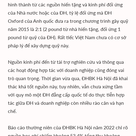
hình thành từ các nguồn hiến tặng và kinh phí đối ứng
của Nhà nước hoặc của ĐH, tỷ lệ đối ứng mà ĐH
Oxford của Anh quốc đưa ra trong chương trình gây quỹ
năm 2015 là 2:1 (2 pound từ nhà hiến tặng, đối ứng 1
pound từ quỹ của ĐH). Rất tiếc Việt Nam chưa có cơ sở
pháp lý để xây dựng quỹ này.
Nguồn kinh phí đến từ tài trợ nghiên cứu và thông qua
các hoạt động hợp tác với doanh nghiệp cũng đóng vai
trò quan trọng. Thời gian vừa qua, ĐHBK Hà Nội đã khai
thác khá tốt nguồn này, tuy nhiên, vẫn chưa xứng tầm
với quy mô một ĐH đẳng cấp quốc tế do thực tiễn hợp
tác giữa ĐH và doanh nghiệp còn nhiều rào cản và hạn
chế.
Báo cáo thường niên của ĐHBK Hà Nội năm 2022 chỉ rõ
nguồn học phí chiếm khoảng 53,4% tổng thu khoảng