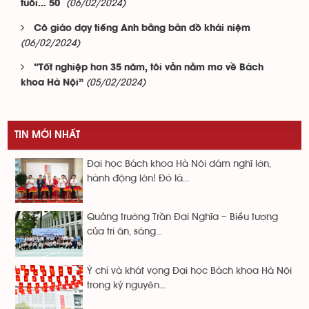
(06/02/2024)
tuổi… 50
Cô giáo dạy tiếng Anh bằng bản đồ khái niệm
(06/02/2024)
“Tốt nghiệp hơn 35 năm, tôi vẫn nằm mơ về Bách
(05/02/2024)
khoa Hà Nội”
TIN MỚI NHẤT
Đại học Bách khoa Hà Nội dám nghĩ lớn,
hành động lớn! Đó là...
Quảng trường Trần Đại Nghĩa – Biểu tượng
của tri ân, sáng...
Ý chí và khát vọng Đại học Bách khoa Hà Nội
trong kỷ nguyên...