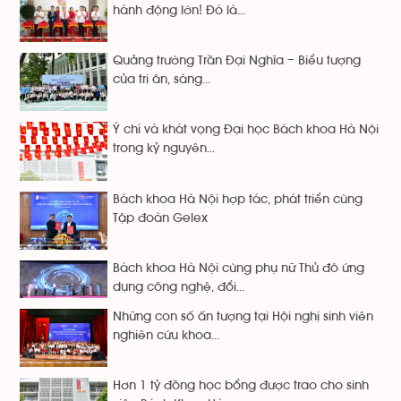
hành động lớn! Đó là...
Quảng trường Trần Đại Nghĩa – Biểu tượng
của tri ân, sáng...
Ý chí và khát vọng Đại học Bách khoa Hà Nội
trong kỷ nguyên...
Bách khoa Hà Nội hợp tác, phát triển cùng
Tập đoàn Gelex
Bách khoa Hà Nội cùng phụ nữ Thủ đô ứng
dụng công nghệ, đổi...
Những con số ấn tượng tại Hội nghị sinh viên
nghiên cứu khoa...
Hơn 1 tỷ đồng học bổng được trao cho sinh