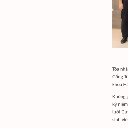
Tòa nhà
Cổng Tr
khoa Hà
Không g
kỷ niệm
lưới Cự
sinh vi