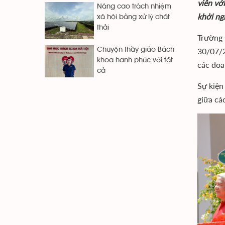
viên với
Nâng cao trách nhiệm
khởi ng
xã hội bằng xử lý chất
thải
Trường 
30/07/2
Chuyện thầy giáo Bách
khoa hạnh phúc với tất
các doa
cả
Sự kiện
giữa cá