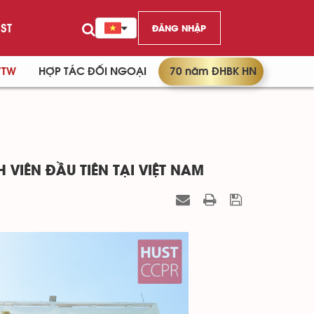
ST
ĐĂNG NHẬP
/TW
HỢP TÁC ĐỐI NGOẠI
70 năm ĐHBK HN
IÊN ĐẦU TIÊN TẠI VIỆT NAM