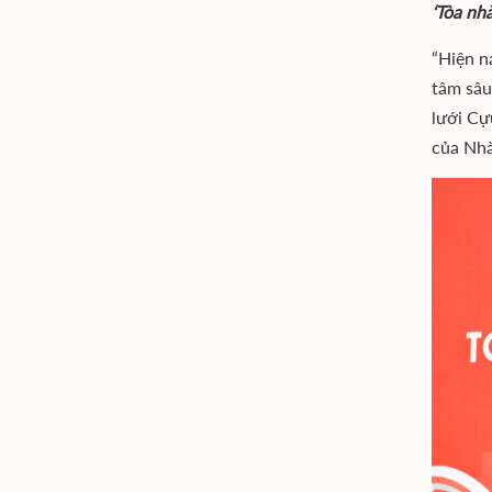
‘Tòa nh
“Hiện n
tâm sâu
lưới Cự
của Nhà