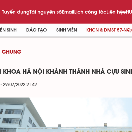
Tuyển dụng
Tài nguyên số
Email
Lịch công tác
Liên hệ
eHU
ỂN SINH
ĐÀO TẠO
SINH VIÊN
KHCN & ĐMST 57-NQ
G CHUNG
 KHOA HÀ NỘI KHÁNH THÀNH NHÀ CỰU SINH V
 - 29/07/2022 21:42