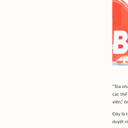
"Tòa nh
các thế
viên,” 
Đây là 
duyệt n