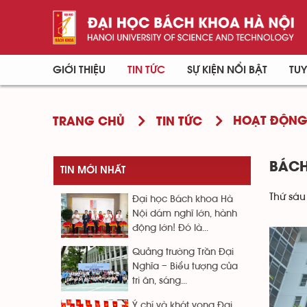
GIỚI THIỆU
TIN TỨC
SỰ KIỆN NỔI BẬT
TUY
HOẠT ĐỘN
TRANG CHỦ
TIN TỨC
BÁCH
TIN MỚI NHẤT
Thứ sáu
Đại học Bách khoa Hà
Nội dám nghĩ lớn, hành
động lớn! Đó là...
Quảng trường Trần Đại
Nghĩa – Biểu tượng của
tri ân, sáng...
Ý chí và khát vọng Đại