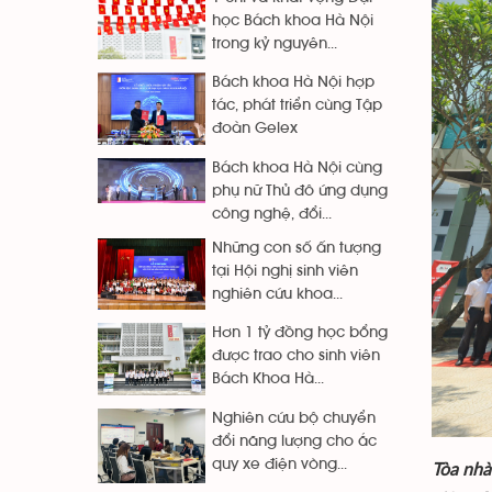
học Bách khoa Hà Nội
trong kỷ nguyên...
Bách khoa Hà Nội hợp
tác, phát triển cùng Tập
đoàn Gelex
Bách khoa Hà Nội cùng
phụ nữ Thủ đô ứng dụng
công nghệ, đổi...
Những con số ấn tượng
tại Hội nghị sinh viên
nghiên cứu khoa...
Hơn 1 tỷ đồng học bổng
được trao cho sinh viên
Bách Khoa Hà...
Nghiên cứu bộ chuyển
đổi năng lượng cho ắc
quy xe điện vòng...
Tòa nhà