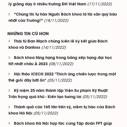
(17/11/2022)
lý giảng dạy ở nhiều trường ĐH Việt Nam
“Chúng tôi tự hào Người Bách khoa là tài sản quý báu
(18/11/2022)
nhất của Trường!”
NHỮNG TIN CŨ HƠN
Thái tử Đan Mạch chứng kiến lễ ký kết giữa Bách
(14/11/2022)
khoa và Danfoss
Bách khoa tăng hạng trong bảng xếp hạng đại học
(08/11/2022)
tốt nhất châu Á 2023
Hội thảo ICECH 2022 "Thích ứng chiến lược trong một
(05/11/2022)
thế giới đầy bất ổn"
Kỷ niệm 25 năm thành lập Viện Sư phạm Kỹ thuật:
(05/11/2022)
Trân trọng quá khứ - Kiến tạo tương lai
Thành quả của 165 tân tiến sỹ, niềm tự hào của Bách
(05/11/2022)
khoa Hà Nội
Bách khoa Hà Nội hợp tác cùng Tập đoàn FPT giúp