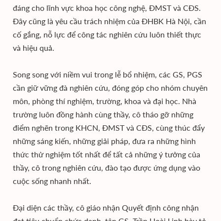
đáng cho lĩnh vực khoa học công nghệ, ĐMST và CĐS.
Đây cũng là yêu cầu trách nhiệm của ĐHBK Hà Nội, cần
cố gắng, nỗ lực để công tác nghiên cứu luôn thiết thực
và hiệu quả.
Song song với niềm vui trong lễ bổ nhiệm, các GS, PGS
cần giữ vững đà nghiên cứu, đóng góp cho nhóm chuyên
môn, phòng thí nghiệm, trường, khoa và đại học. Nhà
trường luôn đồng hành cùng thầy, cô tháo gỡ những
điểm nghẽn trong KHCN, ĐMST và CĐS, cùng thúc đẩy
những sáng kiến, những giải pháp, đưa ra những hình
thức thử nghiệm tốt nhất để tất cả những ý tưởng của
thầy, cô trong nghiên cứu, đào tạo được ứng dụng vào
cuộc sống nhanh nhất.
Đại diện các thầy, cô giáo nhận Quyết định công nhận
đạt tiêu chuẩn chức danh, tân GS. Trần Hoài Linh bày tỏ