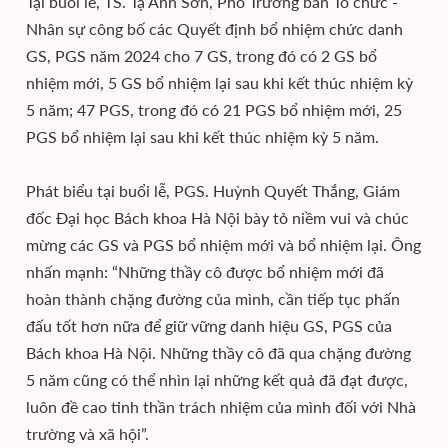
Tại buổi lễ, TS. Tạ Anh Sơn, Phó Trưởng ban Tổ chức -
Nhân sự công bố các Quyết định bổ nhiệm chức danh
GS, PGS năm 2024 cho 7 GS, trong đó có 2 GS bổ
nhiệm mới, 5 GS bổ nhiệm lại sau khi kết thúc nhiệm kỳ
5 năm; 47 PGS, trong đó có 21 PGS bổ nhiệm mới, 25
PGS bổ nhiệm lại sau khi kết thúc nhiệm kỳ 5 năm.
Phát biểu tại buổi lễ, PGS. Huỳnh Quyết Thắng, Giám
đốc Đại học Bách khoa Hà Nội bày tỏ niềm vui và chúc
mừng các GS và PGS bổ nhiệm mới và bổ nhiệm lại. Ông
nhấn mạnh: “Những thầy cô được bổ nhiệm mới đã
hoàn thành chặng đường của mình, cần tiếp tục phấn
đấu tốt hơn nữa để giữ vững danh hiệu GS, PGS của
Bách khoa Hà Nội. Những thầy cô đã qua chặng đường
5 năm cũng có thể nhìn lại những kết quả đã đạt được,
luôn đề cao tinh thần trách nhiệm của mình đối với Nhà
trường và xã hội”.