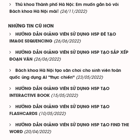
Thủ khoa Thành phố Hà Nội: Em muốn gắn bó với
(24/11/2022)
Bách khoa Hà Nội mãi!
NHỮNG TIN CŨ HƠN
HƯỚNG DẪN GIẢNG VIÊN SỬ DỤNG H5P ĐÊ TẠO
(26/06/2022)
IMAGE SEQUENCING
HƯỚNG DẪN GIẢNG VIÊN SỬ DỤNG H5P TẠO SẮP XẾP
(26/06/2022)
ĐOẠN VĂN
Bách khoa Hà Nội tạo sân chơi cho sinh viên toàn
(23/05/2022)
quốc ứng dụng AI “thực chiến”
HƯỚNG DẪN GIẢNG VIÊN SỬ DỤNG H5P TẠO
(15/05/2022)
INTERACTIVE BOOK
HƯỚNG DẪN GIẢNG VIÊN SỬ DỤNG H5P TẠO
(10/05/2022)
FLASHCARDS
HƯỚNG DẪN GIẢNG VIÊN SỬ DỤNG H5P TẠO FIND THE
(20/04/2022)
WORD