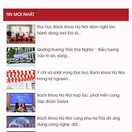
TIN MỚI NHẤT
Đại học Bách khoa Hà Nội dám nghĩ lớn,
hành động lớn! Đó là...
Quảng trường Trần Đại Nghĩa – Biểu tượng
của tri ân, sáng...
Ý chí và khát vọng Đại học Bách khoa Hà Nội
trong kỷ nguyên...
Bách khoa Hà Nội hợp tác, phát triển cùng
Tập đoàn Gelex
Bách khoa Hà Nội cùng phụ nữ Thủ đô ứng
dụng công nghệ, đổi...