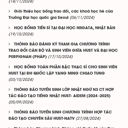
(14/11/2024)
Giới thiệu học bổng trao đổi, các khoá học hè của
(06/11/2024)
Trường Đại học quốc gia Seoul
HỌC BỔNG TIẾN SĨ TẠI ĐẠI HỌC NIIGATA, NHẬT BẢN
(19/10/2024)
THÔNG BÁO ĐĂNG KÝ THAM GIA CHƯƠNG TRÌNH
TRAO ĐỔI CÁN BỘ VÀ SINH VIÊN GIỮA HUST VÀ ĐẠI HỌC
(17/10/2024)
PERPIGNAN (PHÁP)
HỌC BỔNG TOÀN PHẦN BẬC THẠC SĨ CHO SINH VIÊN
HUST TẠI ĐH QUỐC LẬP YANG MING CHIAO TUNG
(03/10/2024)
THÔNG BÁO TUYỂN SINH LỚP NHẬT NGỮ N3 CT HỢP
TÁC ĐÀO TẠO TIẾNG NHẬT HUST- AIDEM (2024 -2025)
(05/09/2024)
THÔNG BÁO TUYỂN SINH CHƯƠNG TRÌNH HỢP TÁC
(27/08/2024)
ĐÀO TẠO CHUYÊN SÂU HUST-NATV