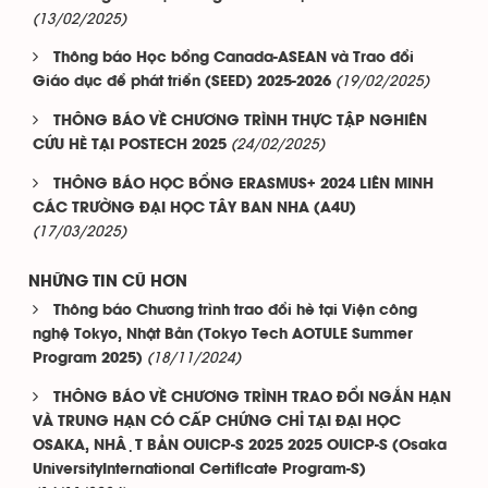
(13/02/2025)
Thông báo Học bổng Canada-ASEAN và Trao đổi
(19/02/2025)
Giáo dục để phát triển (SEED) 2025-2026
THÔNG BÁO VỀ CHƯƠNG TRÌNH THỰC TẬP NGHIÊN
(24/02/2025)
CỨU HÈ TẠI POSTECH 2025
THÔNG BÁO HỌC BỔNG ERASMUS+ 2024 LIÊN MINH
CÁC TRƯỜNG ĐẠI HỌC TÂY BAN NHA (A4U)
(17/03/2025)
NHỮNG TIN CŨ HƠN
Thông báo Chương trình trao đổi hè tại Viện công
nghệ Tokyo, Nhật Bản (Tokyo Tech AOTULE Summer
(18/11/2024)
Program 2025)
THÔNG BÁO VỀ CHƯƠNG TRÌNH TRAO ĐỔI NGẮN HẠN
VÀ TRUNG HẠN CÓ CẤP CHỨNG CHỈ TẠI ĐẠI HỌC
OSAKA, NHẬT BẢN OUICP-S 2025 2025 OUICP-S (Osaka
UniversityInternational Certificate Program-S)