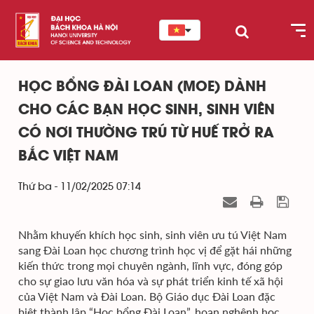
HỌC BỔNG ĐÀI LOAN (MOE) DÀNH
CHO CÁC BẠN HỌC SINH, SINH VIÊN
CÓ NƠI THƯỜNG TRÚ TỪ HUẾ TRỞ RA
BẮC VIỆT NAM
Thứ ba - 11/02/2025 07:14
Nhằm khuyến khích học sinh, sinh viên ưu tú Việt Nam
sang Đài Loan học chương trình học vị để gặt hái những
kiến thức trong mọi chuyên ngành, lĩnh vực, đóng góp
cho sự giao lưu văn hóa và sự phát triển kinh tế xã hội
của Việt Nam và Đài Loan. Bộ Giáo dục Đài Loan đặc
biệt thành lập “Học bổng Đài Loan”, hoan nghênh học