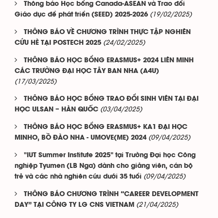
Thông báo Học bổng Canada-ASEAN và Trao đổi
(19/02/2025)
Giáo dục để phát triển (SEED) 2025-2026
THÔNG BÁO VỀ CHƯƠNG TRÌNH THỰC TẬP NGHIÊN
(24/02/2025)
CỨU HÈ TẠI POSTECH 2025
THÔNG BÁO HỌC BỔNG ERASMUS+ 2024 LIÊN MINH
CÁC TRƯỜNG ĐẠI HỌC TÂY BAN NHA (A4U)
(17/03/2025)
THÔNG BÁO HỌC BỔNG TRAO ĐỔI SINH VIÊN TẠI ĐẠI
(03/04/2025)
HỌC ULSAN – HÀN QUỐC
THÔNG BÁO HỌC BỔNG ERASMUS+ KA1 ĐẠI HỌC
(09/04/2025)
MINHO, BỒ ĐÀO NHA - UMOVE(ME) 2024
"IUT Summer Institute 2025" tại Trường Đại học Công
nghiệp Tyumen (LB Nga) dành cho giảng viên, cán bộ
(09/04/2025)
trẻ và các nhà nghiên cứu dưới 35 tuổi
THÔNG BÁO CHƯƠNG TRÌNH “CAREER DEVELOPMENT
(21/04/2025)
DAY” TẠI CÔNG TY LG CNS VIETNAM