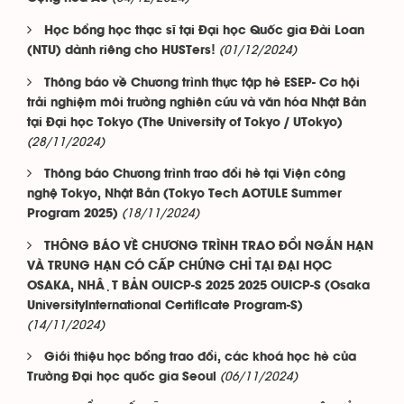
Học bổng học thạc sĩ tại Đại học Quốc gia Đài Loan
(01/12/2024)
(NTU) dành riêng cho HUSTers!
Thông báo về Chương trình thực tập hè ESEP- Cơ hội
trải nghiệm môi trường nghiên cứu và văn hóa Nhật Bản
tại Đại học Tokyo (The University of Tokyo / UTokyo)
(28/11/2024)
Thông báo Chương trình trao đổi hè tại Viện công
nghệ Tokyo, Nhật Bản (Tokyo Tech AOTULE Summer
(18/11/2024)
Program 2025)
THÔNG BÁO VỀ CHƯƠNG TRÌNH TRAO ĐỔI NGẮN HẠN
VÀ TRUNG HẠN CÓ CẤP CHỨNG CHỈ TẠI ĐẠI HỌC
OSAKA, NHẬT BẢN OUICP-S 2025 2025 OUICP-S (Osaka
UniversityInternational Certificate Program-S)
(14/11/2024)
Giới thiệu học bổng trao đổi, các khoá học hè của
(06/11/2024)
Trường Đại học quốc gia Seoul