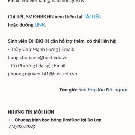
Email: eduvietnam@mail.moe.gov.tw
Chi tiết, SV ĐHBKHN xem thêm tại
TÀI LIỆU
hoặc đường
LINK.
Sinh viên ĐHBKHN cần hỗ trợ thêm, có thể liên hệ:
- Thầy Chử Mạnh Hưng | Email:
hung.chumanh@hust.edu.vn
- Cô Phượng (Daisy) | Email:
phuong.nguyenthi1@hust.edu.vn
Ban Hợp tác Đối ngoại
Tác giả:
NHỮNG TIN MỚI HƠN
Chương trình học bổng PostDoc tại Ba Lan
(13/02/2025)