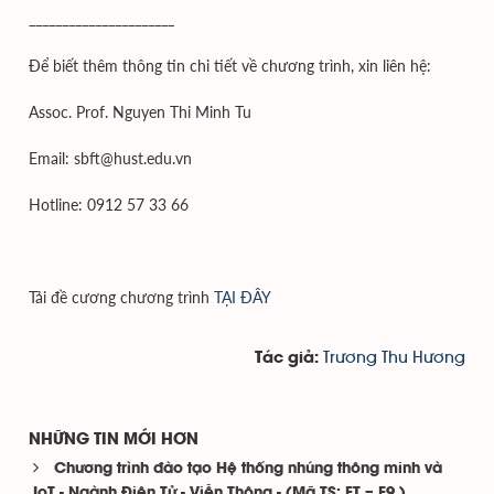
______________________
Để biết thêm thông tin chi tiết về chương trình, xin liên hệ:
Assoc. Prof. Nguyen Thi Minh Tu
Email: sbft@hust.edu.vn
Hotline: 0912 57 33 66
Tải đề cương chương trình
TẠI ĐÂY
Trương Thu Hương
Tác giả:
NHỮNG TIN MỚI HƠN
Chương trình đào tạo Hệ thống nhúng thông minh và
IoT - Ngành Điện Tử - Viễn Thông - (Mã TS: ET – E9 )