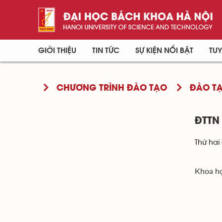
GIỚI THIỆU
TIN TỨC
SỰ KIỆN NỔI BẬT
TUY
CHƯƠNG TRÌNH ĐÀO TẠO
ĐÀO TẠ
ĐTTN 
Thứ hai 
Khoa họ