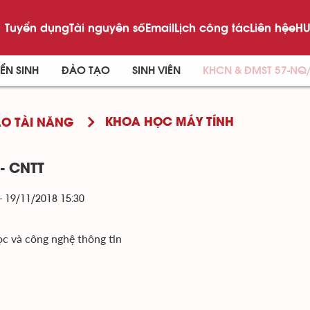
Tuyển dụng
Tài nguyên số
Email
Lịch công tác
Liên hệ
eHU
ỂN SINH
ĐÀO TẠO
SINH VIÊN
KHCN & ĐMST 57-NQ
KHOA HỌC MÁY TÍNH
O TÀI NĂNG
- CNTT
- 19/11/2018 15:30
c và công nghệ thông tin