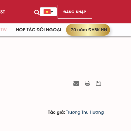
ST
ĐĂNG NHẬP
/TW
HỢP TÁC ĐỐI NGOẠI
70 năm ĐHBK HN
Trương Thu Hương
Tác giả: