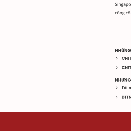
Singapo
công cô
NHỮNG 
CNTT
CNTT
NHỮNG 
Tài 
ĐTTN