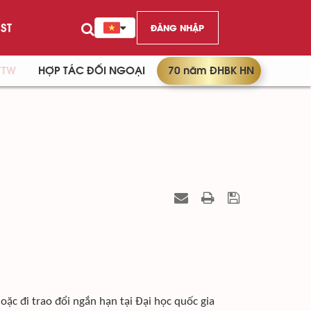
ST
ĐĂNG NHẬP
/TW
HỢP TÁC ĐỐI NGOẠI
70 năm ĐHBK HN
hoặc đi trao đổi ngắn hạn tại Đại học quốc gia