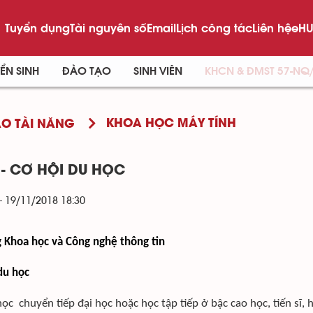
Tuyển dụng
Tài nguyên số
Email
Lịch công tác
Liên hệ
eHU
ỂN SINH
ĐÀO TẠO
SINH VIÊN
KHCN & ĐMST 57-NQ
KHOA HỌC MÁY TÍNH
O TÀI NĂNG
 - CƠ HỘI DU HỌC
- 19/11/2018 18:30
g Khoa học và Công nghệ thông tin
du học
ọc chuyển tiếp đại học hoặc học tập tiếp ở bậc cao học, tiến sĩ, 