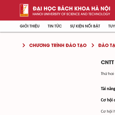
GIỚI THIỆU
TIN TỨC
SỰ KIỆN NỔI BẬT
TUY
CHƯƠNG TRÌNH ĐÀO TẠO
ĐÀO TẠ
CNTT
Thứ hai 
Tài năn
Cơ hội 
Cơ hội h