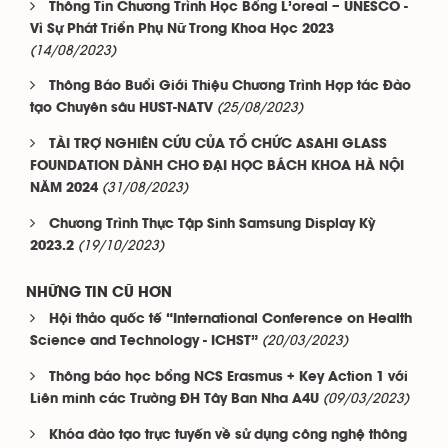
Thông Tin Chương Trình Học Bổng L’oreal – UNESCO -
Vì Sự Phát Triển Phụ Nữ Trong Khoa Học 2023
(14/08/2023)
Thông Báo Buổi Giới Thiệu Chương Trình Hợp tác Đào
(25/08/2023)
tạo Chuyên sâu HUST-NATV
TÀI TRỢ NGHIÊN CỨU CỦA TỔ CHỨC ASAHI GLASS
FOUNDATION DÀNH CHO ĐẠI HỌC BÁCH KHOA HÀ NỘI
(31/08/2023)
NĂM 2024
Chương Trình Thực Tập Sinh Samsung Display Kỳ
(19/10/2023)
2023.2
NHỮNG TIN CŨ HƠN
Hội thảo quốc tế “International Conference on Health
(20/03/2023)
Science and Technology - ICHST”
Thông báo học bổng NCS Erasmus + Key Action 1 với
(09/03/2023)
Liên minh các Trường ĐH Tây Ban Nha A4U
Khóa đào tạo trực tuyến về sử dụng công nghệ thông